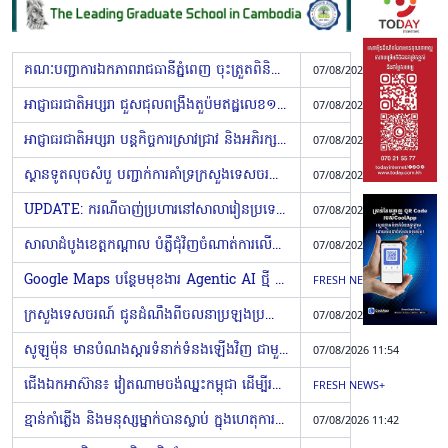
គណៈបញ្ជាការឯកភាពរាជធានីភ្នំពេញ ចុះត្រួតពិនិត្យរដ្ឋបាលទីតាំងខុនដូរ THE PARK WAY នៅសង្កាត់ទួលសង្កែទី១ ខណ្ឌឫស្សីកែវ
07/08/2026 13:18
អាជ្ញាធរជាតិអប្សរា ជួសជុលពង្រឹងតួប៉មឥដ្ឋលេខ១៣ របស់ប្រាសាទភ្នំបាខែង ដំណាក់កាលទី២
07/08/2026 13:14
អាជ្ញាធរជាតិអប្សរា បន្តកិច្ចការស្រាវជ្រាវ និងអភិរក្សកុលាលភាជន៍បុរាណ ដើម្បីបន្សល់ទុកជាភស្តុតាងប្រវត្តិសាស្ត្រ
07/08/2026 13:06
ស្ថានទូតលុចសំបួ បញ្ជាក់ការគាំទ្រក្រសួងទេសចរណ៍ លើការបណ្តុះបណ្តាល និងអភិវឌ្ឍធនធានមនុស្សក្នុងវិស័យទេសចរណ៍ និងបដិសណ្ឋារកិច្ច
07/08/2026 13:00
UPDATE: ករណីបាញ់ប្រហារនៅសាលារៀនប្រទេសថៃ៖ ស្លាប់កើនដល់៧នាក់ ក្នុងនោះគ្រូ៣នាក់ សិស្ស៣នាក់ និងខ្មាន់កាំភ្លើង (Video inside)
07/08/2026 12:55
សាលាដំបូងខេត្តកណ្ដាល បំភ្លឺជុំវិញចំណាត់ការលើករណីផ្ដន្ទាទោសជនជាប់ចោទ ១៥នាក់ ពាក់ព័ន្ធអំពើមនុស្សឃាត និងហិង្សា នៅក្រុងសំពៅពួន
07/08/2026 12:40
Google Maps បន្ថែមមុខងារ Agentic AI ថ្មី អាចឱ្យអ្នកប្រើប្រាស់កុម្ម៉ង់អាហារ និងកក់សណ្ឋាគារបានភ្លាមៗ
FRESH NEWS+
ក្រសួងទេសចរណ៍ ជូនដំណឹងពីចលនាប្រឡងប្រណាំងស្នាដៃអត្ថបទស្រាវជ្រាវឆ្នើម ក្នុងវិស័យទេសចរណ៍ ប្រចាំឆ្នាំ២០២៦
07/08/2026 12:23
សូឡូម៉ុន មានបំណងស្តារទំនាក់ទំនងឡើងវិញ ជាមួយប្រទេសដៃគូប្រពៃណីរបស់ខ្លួន គឺសហរដ្ឋអាមេរិក និងអូស្ត្រាលី (Video inside)
07/08/2026 11:54
ជើងឯកអាស៊ាន៖ វៀតណាមចង់ឈ្នះកម្ពុជា ដើម្បីរក្សាកៅអីកំពូលតារាង តែលោក Koji រំពឹងក្លាយជាការប្រកួតដ៏ជក់ចិត្ត
FRESH NEWS+
ខ្មាន់កាំភ្លើង និងមនុស្សម្នាក់បានស្លាប់ ក្នុងហេតុការណ៍បាញ់ប្រហារនៅសាលារៀន ប្រទេសថៃ
07/08/2026 11:42