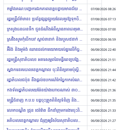
កម្លាំងគណ:បញ្ជាការឯកភាពខេត្តបន្ទាយមានជ័យ បន្តចុះរដ្ឋបាល៥ទីតាំងនៅក្រុងប៉ោយប៉ែត រកឃើញជនបរទេស២៦នាក់
07/08/2026 08:26
រដ្ឋមន្ត្រីព័ត៌មាន៖ ប្រព័ន្ធផ្សព្វផ្សាយដែលគួរឱ្យទុកចិត្ត ជាកម្លាំងសំខាន់ក្នុងការជំរុញវិស័យសុខាភិបាល អប់រំ និងការអភិវឌ្ឍសហគមន៍
07/08/2026 07:13
ក្រសួងធនធានទឹក ជូនដំណឹងអំពីស្ថានភាពធាតុអាកាសនៅកម្ពុជា សម្រាប់ថ្ងៃទី៧ ខែសីហា ឆ្នាំ២០២៦
07/08/2026 07:00
ស្រវឹងសូមកុំបើកបរ! ស្លាប់៣នាក់ និងរបួស៥នាក់ ក្នុងគ្រោះថ្នាក់ចរាចរណ៍ទូទាំងប្រទេសថ្ងៃទី៦ ខែសីហាម្សិលមិញ
07/08/2026 06:59
អ៊ីរ៉ង់ និងអូម៉ង់ ឈានដល់ការយោគយល់គ្នាលើកិច្ចព្រមព្រៀងបើកច្រកសមុទ្រហ័រមូសឡើងវិញ (Video inside)
06/08/2026 22:40
រដ្ឋមន្រ្តីសុខាភិបាល៖ អគារសម្ភពនៃមន្ទីរពេទ្យបង្អែកព្រះនេត្រព្រះ ដែលបានដាក់សម្ពោធនាពេលនេះ មិនត្រឹមតែចូលរួមវិនិយោគលើសុខភាពមាតា និងទារក ថែមទាំវិនិយោគលើមូលធនមនុស្ស
06/08/2026 21:51
ស្នងការនគរបាលខេត្តកណ្ដាល ចុះពិនិត្យតាមប៉ុស្តិ៍នានានៅស្រុកកោះធំ និងជួយបំពេញបន្ថែមនូវចំណុចខ្វះខាត និងកែលម្អឱ្យបានកាន់តែល្អប្រសើរឡើង
06/08/2026 21:44
រដ្ឋាភិបាលជប៉ុន នឹងផ្តល់ឧបករណ៍កែច្នៃកាកសំណល់​ដល់ខេត្តបាត់ដំបង ដើម្បីលើកកម្ពស់ប្រសិទ្ធភាព​នៃការគ្រប់គ្រងសំណល់ កាត់បន្ថយបរិមាណសំរាម
06/08/2026 21:42
កងទ័ពរដ្ឋាភិបាលយេម៉ែនយ៉ាងហោចណាស់ ៣០នាក់ ស្លាប់ក្នុងការវាយប្រហាររបស់ក្រុមហ៊ូទី (Video inside)
06/08/2026 21:36
មន្ដ្រីជំនាញ ក.ប.ប បន្តចុះត្រួតពិនិត្យទំនិញ និងស្រង់តម្លៃនៅផ្សារទំនប់រលក ដើម្បីធានាសុវត្ថិភាពសុខុមាលភាពជូនអ្នកប្រើប្រាស់
06/08/2026 21:35
លោកបណ្ឌិត ជ្រុន ថេរ៉ាវ៉ាត ដឹកនាំក្រុមការងារចុះពិនិត្យ និងសិក្សាគម្រោងផ្លូវជនបទចំនួន៦ខ្សែ នៅខេត្តកំពង់ស្ពឺ
06/08/2026 21:33
អភិបាលខេត្តកណ្តាល ជំរុញឲ្យវិស័យសុខាភិបាលធ្វើការឱ្យបានម៉ឺងម៉ាត់ ក្នុងការកែតម្រូវចំណុចខ្វះខាត និងលើកកម្ពស់គុណភាពស្ថាប័ន បម្រើពលរដ្ឋឲ្យបានល្អ
06/08/2026 21:27