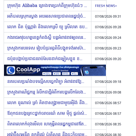
ក្រុមហ៊ុន Alibaba គ្រោងទារប្រាក់ពីក្រុមហ៊ុនធំៗ ដែលប្រើប្រាស់ម៉ូដែល AI Open-Source ជំនាន់ថ្មីរបស់ខ្លួន
FRESH NEWS+
អភិបាលស្រុកស្ទោង អបអរសាទរប្រជាពលរដ្ឋឃុំចំណាលើ ចំពោះសមិទ្ធផលហេដ្ឋារចនាសម្ព័ន្ធថ្មីៗ
07/08/2026 09:31
លោក ជិត ប៉ុណ្ណារ៉ា និងលោកស្រី យូ ស្រីលាភ ឧបត្ថម្ភថវិកា ២៧លានរៀល ជូនគ្រួសារមន្ត្រីនគរបាល និងប្រជាការពារ ដែលបានពលី និងរងរបួសក្នុងតួនាទី នៅស្រុកវាលវែង
07/08/2026 09:28
កងរាជអាវុធហត្ថខេត្តកំពង់ស្ពឺ បន្តអំពាវនាវឲ្យពលរដ្ឋ ទាក់ទងលេខទូរស័ព្ទ ១២៩២ សម្រាប់អន្តរាគមន៍សង្គ្រោះបន្ទាន់ ២៤ម៉ោង
07/08/2026 09:24
ក្រសួងការបរទេស រៀបចំប្រារព្ធពិធីបង្ហូតទង់អាស៊ាន ដើម្បីអបអរទិវាអាស៊ានលើកទី៥៩
07/08/2026 09:23
ជប៉ុនបង្គាប់ប្រជាជនរាប់សែននាក់ជម្លៀសខ្លួន ខណៈព្យុះ Dolphin បក់បោកកាន់តែកៀក ជើងហោះហើរ ៥០០ ត្រូវបានលុបចោល (Video inside)
07/08/2026 09:20
នគរបាលប្រឆាំងបទល្មើសបច្ចេកវិទ្យា អំពាវនាវឱ្យប្រជាពលរដ្ឋ ប្រយ័ត្នចំពោះកម្ចីអនឡាញ «កុំឱ្យការខ្ចីប្រាក់ក្លាយជាការបាត់បង់ទ្រព្យសម្បត្តិ» !
07/08/2026 09:18
ក្រសួងពាណិជ្ជកម្ម រំលឹកជាថ្មីអំពីការបន្តលើកលែងការពិន័យ ចំពោះក្រុមហ៊ុនខកខានតម្កល់ប្រតិវេទន៍ប្រចាំឆ្នាំ តាមរយៈការពិន័យត្រឹម ១ឆ្នាំចុងក្រោយ សម្រាប់រយៈ​ពេល ៦ខែ (Video inside)
07/08/2026 09:08
លោក ដូណាល់ ត្រាំ គិតថាសង្រ្គាមជាមួយអ៉ីរ៉ង់ នឹងបិទបញ្ចប់ឆាប់ៗ (Video inside)
07/08/2026 08:57
ឪពុកជនបង្កគ្រោះថ្នាក់ចរាចរណ៍ សាម ម៉ីជូ ផ្តល់សំណង ៦ម៉ឺនដុល្លារដល់គ្រួសារជនរងគ្រោះ
07/08/2026 08:57
ពិភពលោកកំពុងមើល៖ ហេតុអ្វីពលរដ្ឋកម្ពុជានៅតែមិនអាចវិលត្រឡប់ទៅផ្ទះ? កុមារ ៦,០០០ នាក់កំពុងរង់ចាំថ្ងៃត្រឡប់ទៅសាលារៀន
07/08/2026 08:35
អារ៉ាប៊ីសាអូឌីត តួកគីយ៉េ ប៉ាគីស្ថាន នឹងចុះកិច្ចព្រមព្រៀងការពារជាតិ នៅថ្ងៃសុក្រសប្ដាហ៍នេះ (Video inside)
07/08/2026 08:30