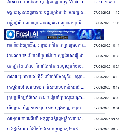
Arsenal ពិតជាខកចិត្ត ដ្បិតខ្សែប្រយុទ្ធ Vinicius Jr បន្តរួមរស់ជាមួយ Real Madrid ៦ឆ្នាំទៀត
FRESH NEWS+
មន្ទីរបរិស្ថានខេត្តរតនគិរី បន្តពង្រឹងការងារអភិរក្ស និងលើកកម្ពស់បរិស្ថានស្អាត តាមរយៈយុទ្ធសាស្ត្រចក្រា
07/08/2026 11:10
មន្រ្តីរដ្ឋាភិបាលបណ្តោះអាសន្នវ៉េណេស៊ុយអេឡា និងប្រតិភូគណបក្សប្រឆាំង ជួបមុខគ្នាពិភាក្សាជុំទីមួយ (Video inside)
07/08/2026 11:03
ករណីរោងចក្រវើរីណូ៖ គ្រប់ភាគីឯកភាគ្នា ក្រោមការសម្របសម្រួលរបស់ក្រសួងការងារ ហើយកម្មករឯកភាពនឹងចូលធ្វើការវិញនៅថ្ងៃនេះ
07/08/2026 10:44
វិចារណកថា! ⁨ដើមឈើមួយដើមៗ សុទ្ធតែមានរឿងរ៉ាវរបស់ខ្លួន
07/08/2026 10:38
ឧកញ៉ា តែ តាំងប៉ ដឹកនាំផ្នែកឯកជនចូលរួមកិច្ចប្រជុំក្រុមការងារ «គ» នៃវេទិការាជរដ្ឋាភិបាល-ផ្នែកឯកជន ដើម្បីពិភាក្សា និងដោះស្រាយបញ្ហាប្រឈមចំនួន ១៣ ចំណុច
07/08/2026 10:24
ការវាយប្រហាររបស់ហ៊ូទី លើអារ៉ាប៊ីសាអូឌីត បណ្ដាលឱ្យជនស៊ីវិល ១១នាក់រងរបួស ចំពោះមុខហានិភ័យនៃការរាលដាលជម្លោះកាន់តែធំ (Video inside)
07/08/2026 10:12
ក្រសួងអប់រំ ចេញបទប្បញ្ញត្តិសម្រាប់បុគ្គលិកអប់រំ ចំពោះការប្រើប្រាស់ទូរសព្ទដៃ និងឧបករណ៍អេឡិចត្រូនិកក្នុងមណ្ឌលសំណេរ សម្រាប់ការប្រឡងបាក់ឌុប (Video inside)
07/08/2026 10:12
ក្រុមប្រតិកម្មព័ត៌មាន គ.ជ.ប រៀបចំវគ្គបណ្តុះបណ្តាលស្តីពីមូលដ្ឋានគ្រឹះនៃព័ត៌មាន និងនៃសេចក្តីប្រកាសផ្សាយព័ត៌មាន ដើម្បីពង្រឹងសមត្ថភាពមន្ត្រី
07/08/2026 10:05
ហឹបប្រធានវិញ្ញាសាសម្រាប់ការប្រឡងសញ្ញាបត្រ​មធ្យមសិក្សាទុតិយភូមិ ឆ្នាំ២០២៦នេះ បានដឹកចេញទៅកាន់បណ្ដារាជធានីខេត្តហើយ
07/08/2026 10:01
សម្តេចមហាបវរធិបតី អនុញ្ញាតឱ្យរដ្ឋមន្ត្រីការពារជាតិម៉ាឡេស៊ី ចូលជួបសម្តែងការគួរសម និងពិភាក្សាការងារ
07/08/2026 09:57
រាជរដ្ឋាភិបាល និងវិស័យឯកជន រួមគ្នាស្វែងរកដំណោះស្រាយ ដើម្បីលើកកម្ពស់បរិយាកាសធុរកិច្ចនៅ​​ផ្នែកកម្មន្តសាល សហគ្រាសធុនតូច និងមធ្យម និងសេវា (Video inside)
07/08/2026 09:56