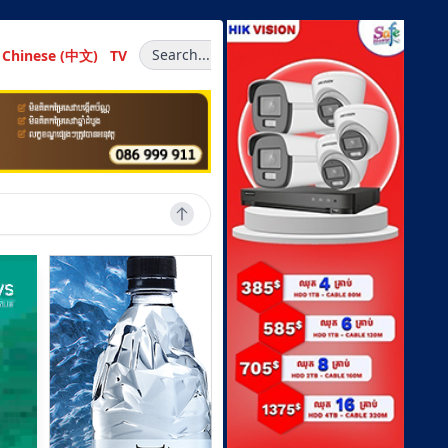
Search...
Chinese (中文)
TV