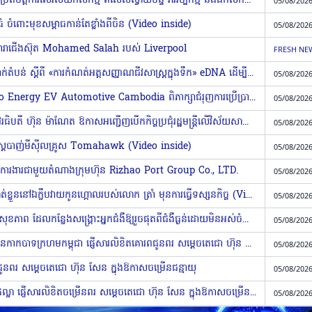
កម្ពុជា-ម៉ាឡេស៊ី ឯកភាពពង្រីកកិច្ចសហប្រតិបត្តិការលើវិស័យកសិកម្ម ពិសេសស្វាយចន្ទី វារីវប្បកម្ម និងជីកសិកម្ម បន្ថែមលើអង្ករ
05/08/2026
យធំ ចំពោះមុខសម្ពាធកាន់តែខ្លាំងពីចិន (Video inside)
05/08/2026
ាមួយតារាជើងស៊ុត Mohamed Salah របស់ Liverpool
FRESH NE
កម្ពុជាធ្វើជាម្ចាស់ផ្ទះរៀបចំសិក្ខាសាលាថ្នាក់តំបន់ ស្តីពី «ការ​កំណត់​អត្តសញ្ញាណជីវសាស្រ្តក្នុងទឹក» eDNA ដើម្បីបង្កើន​ប្រសិទ្ធភាពនៃការអភិរក្សជីវចម្រុះ និងបរិស្ថានអេកូឡូស៊ី​ទន្លេមេគង្គ
05/08/2026
រដ្ឋមន្ត្រីក្រសួងបរិស្ថាន និងក្រុមហ៊ុន Eco Energy EV Automotive Cambodia ពិភាក្សាជំរុញការប្រើប្រាស់រថយន្តថាមពលស្អាត
05/08/2026
ប្រសាសន៍សំខាន់ៗរបស់ សម្តេចមហាបវរធិបតី ហ៊ុន ម៉ាណែត ឱកាសអញ្ជើញបើកកិច្ចប្រជុំរដ្ឋមន្ត្រីលើវិស័យ​សាធារណៈអាស៊ានលើកទី២៣ និងអាស៊ានបូក៣លើកទី៨
05/08/2026
្វើតេស្ដបាញ់មីស៊ីលគ្រូស Tomahawk (Video inside)
05/08/2026
ភាក្សាការងារជាមួយតំណាងក្រុមហ៊ុន Rizhao Port Group Co., LTD.
05/08/2026
បុរសប្រដាប់ដោយអាវុធម្នាក់ ត្រូវបានឃាត់ខ្លួននៅឯក្លឹបវាយកូនហ្គោលរបស់លោក ត្រាំ មុនការធ្វើទស្សនកិច្ច (Video inside)
05/08/2026
រដ្ឋមន្រ្តី ឈាង រ៉ា រំលឹកពីមុខងារមណ្ឌលសុខភាព ដែលកន្លែងសង្គ្រោះអ្នកជំងឺឱ្យរួចផុតពីជំងឺធ្ងន់ដោយមិនអស់ចំណាយច្រើន, មន្ត្រីសុខាភិបាល ត្រូវរៀបចំឥរិយាបទក្នុងការព្យាបាល និងបច្ចេកទេសសង្គ្រោះឱ្យសមស្រប
05/08/2026
សម្តេចមហាមន្ត្រី គុយ សុផល អនុប្រធានកាកបាទក្រហមកម្ពុជា ផ្ញើសារលិខិតគោរពជូនពរ សម្ដេចតេជោ ហ៊ុន សែន ក្នុងឱកាសចម្រើនជន្មាយុ
05/08/2026
ពជូនពរ សម្ដេចតេជោ ហ៊ុន សែន ក្នុងឱកាសចម្រើនជន្មាយុ
05/08/2026
ព្រះអង្គគ្រូ ព្រះសិរីសម្ភារ៍ បណ្ឌិត អេង ផល្លា ផ្ញើសារលិខិតចម្រើនពរ សម្ដេចតេជោ ហ៊ុន សែន ក្នុងឱកាសចម្រើនជន្មាយុ
05/08/2026