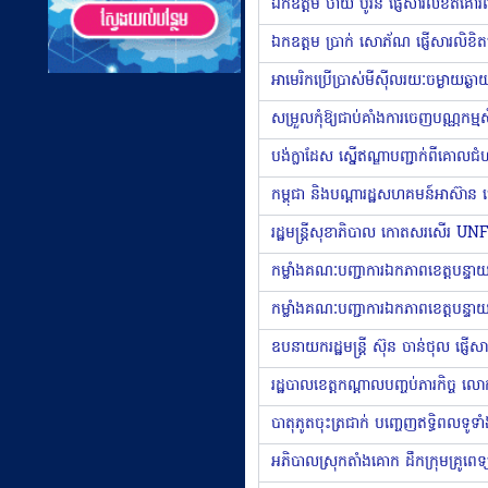
ឯកឧត្តម ចាយ បូរិន ផ្ញើសារលិខិតគោរ
ឯកឧត្តម ប្រាក់ សោភ័ណ ផ្ញើសារលិខិ
កម្ពុជា និងបណ្ដារដ្ឋសហគមន៍អាស៊ាន បើក
ឧបនាយករដ្ឋមន្ត្រី ស៊ុន ចាន់ថុល ផ្ញ