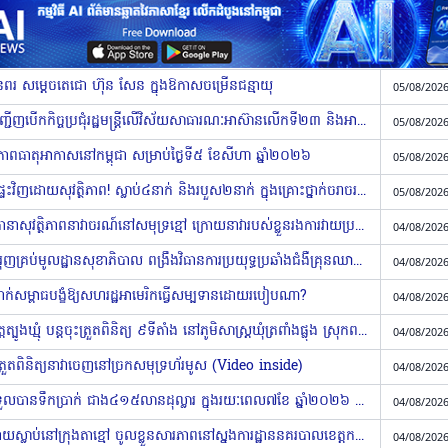
ូនពរ សម្ដេចតេជោ ហ៊ុន សែន ក្នុងឱកាសចម្រើនជន្មាយុ
05/08/2026
សម្តេចមហាបវរធិបតី ហ៊ុន ម៉ាណែត អញ្ជើញបើកកិច្ចប្រជុំរដ្ឋមន្ត្រីលើវិស័យ​សាធារណៈអាស៊ានលើកទី២៣ និងអាស៊ានបូក៣លើកទី៨
05/08/2026
ាពធាតុអាកាសនៅកម្ពុជា សម្រាប់ថ្ងៃទី៥ ខែសីហា ឆ្នាំ២០២៦
05/08/2026
គោរពច្បាប់ចរាចរណ៍ បើកបរត្រឡប់មកផ្ទះវិញដោយសុវត្ថិភាព! ស្លាប់៤នាក់ និងរបួស២នាក់ ក្នុងគ្រោះថ្នាក់ចរាចរណ៍ទូទាំងប្រទេសថ្ងៃទី៤ ខែសីហាម្សិលមិញ
05/08/2026
តួកគីយ៉េអំពាវនាវឱ្យរុស្ស៊ី និងអ៊ុយក្រែនធានាសុវត្ថិភាពនាវាចរណ៍នៅសមុទ្រខ្មៅ ក្រោយនាវារបស់ខ្លួនរងការវាយប្រហារដោយដ្រូន (Video inside)
04/08/2026
ប្រធានមន្ទីរសុខាភិបាលខេត្តព្រះវិហារ ជំរុញគ្រប់មូលដ្ឋានសុខាភិបាល ពង្រឹងវិធានការប្រយុទ្ធប្រឆាំងជំងឺគ្រុនឈាមឱ្យកាន់តែមានប្រសិទ្ធភាព
04/08/2026
កការដាក់សម្ពាធបង្ខំឱ្យសហរដ្ឋអាមេរិកធ្វើសម្បទានដោយរបៀបណា?
04/08/2026
កម្លាំងគណៈបញ្ជាការឯកភាពរដ្ឋបាលខេត្តត្បូងឃ្មុំ បន្តចុះត្រួតពិនិត្យ ៩ទីតាំង នៅភូមិសាស្ត្រឃុំត្រពាំងផ្លុង ស្រុកពញាក្រែក រកឃើញជនបរទេស១៣នាក់ តែមានលិខិតឆ្លងដែនត្រឹមត្រូវ
04/08/2026
និងត្រួតពិនិត្យនាវាចេញនៅច្រកសមុទ្រហ័រមូស (Video inside)
04/08/2026
កម្ពុជានាំចេញអង្ករជាង៧០ម៉ឺនតោន ទទួលបានទឹកប្រាក់ ជាង៤១៥លានដុល្លារ ក្នុងរយៈពេល៧ខែ ឆ្នាំ២០២៦ (Video inside)
04/08/2026
បុរសដែលបើករថយន្តបុកអ្នករើសអេតចាយស្លាប់នៅក្រុងតាខ្មៅ ចូលខ្លួនសារភាពនៅស្នងការដ្ឋាននគរបាលខេត្តកណ្ដាលហើយ ព្រមទាំងសងសំណងទៅគ្រួសាររងគ្រោះជិត២ម៉ឺនដុល្លា
04/08/2026