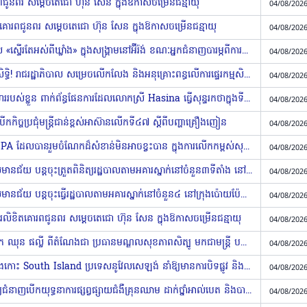
ពជូនពរ សម្ដេចតេជោ ហ៊ុន សែន ក្នុងឱកាសចម្រើនជន្មាយុ
04/08/2026
តគោរពជូនពរ សម្ដេចតេជោ ហ៊ុន សែន ក្នុងឱកាសចម្រើនជន្មាយុ
04/08/2026
អាមេរិកប្រើប្រាស់មីស៊ីលរយៈចម្ងាយឆ្ងាយ «ស្ទើរតែអស់ពីឃ្លាំង» ក្នុងសង្គ្រាមនៅអ៊ីរ៉ង់ ខណៈអ្នកជំនាញបារម្ភពីការគំរាមកំហែងផ្សេង (Video inside)
04/08/2026
សម្រួលកុំឱ្យជាប់គាំងការចេញបណ្ណកម្មសិទ្ធិ! រាជរដ្ឋាភិបាល សម្រេចលើកលែង និងអនុគ្រោះពន្ធលើការផ្ទេរកម្មសិទ្ធិអចលនទ្រព្យក្រោមលក្ខខណ្ឌមួយចំនួន !
04/08/2026
បង់ក្លាដែស ស្នើឥណ្ឌាបញ្ជាក់ពីគោលជំហររបស់ខ្លួន ពាក់ព័ន្ធផែនការដែលលោកស្រី Hasina ធ្វើសុន្ទរកថាក្នុងទីក្រុង New Delhi (Video inside)
04/08/2026
កិច្ចប្រជុំមន្ត្រីជាន់ខ្ពស់អាស៊ានលើកទី៤៧ ស្តីពីបញ្ហាគ្រឿងញៀន
04/08/2026
រដ្ឋមន្រ្តីសុខាភិបាល កោតសរសើរ UNFPA ដែលបានរួមចំណែកដ៏សំខាន់មិនអាចខ្វះបាន ក្នុងការលើកកម្ពស់សុខភាពផ្លូវភេទ និងបន្តពូជ សមភាពយេនឌ័រ និងការអភិវឌ្ឍយុវជននៅកម្ពុជា
04/08/2026
កម្លាំងគណៈបញ្ជាការឯកភាពខេត្តបន្ទាយមានជ័យ បន្តចុះត្រួតពិនិត្យរដ្ឋបាលតាមអគារស្នាក់នៅចំនួន៣ទីតាំង នៅក្រុងប៉ោយប៉ែត
04/08/2026
កម្លាំងគណៈបញ្ជាការឯកភាពខេត្តបន្ទាយមានជ័យ បន្តចុះធ្វើរដ្ឋបាលតាមអគារស្នាក់នៅចំនួន៤ នៅក្រុងប៉ោយប៉ែត រកឃើញជនបរទេស ៥២នាក់
04/08/2026
ើសារលិខិតគោរពជូនពរ សម្ដេចតេជោ ហ៊ុន សែន ក្នុងឱកាសចម្រើនជន្មាយុ
04/08/2026
រដ្ឋបាលខេត្តកណ្តាលបញ្ចប់ភារកិច្ច លោក ឈុន ផល្លី ពីតំណែងជា ប្រធានមណ្ឌលសុខភាពសិត្បូ មកជាមន្ត្រី បន្ទាប់ពីសង្គ្រោះបឋម លើនារីអ្នកជំងឺមិនត្រឹមត្រូវ
04/08/2026
បាតុភូតចុះត្រជាក់ បញ្ចេញឥទ្ធិពលទូទាំងកោះ South Island ប្រទេសនូវែលសេឡង់ នាំឱ្យមានការបិទផ្លូវ និងសាលារៀន (Video inside)
04/08/2026
អភិបាលស្រុកតាំងគោក ដឹកក្រុមគ្រូពេទ្យជំនាញបេីកយុទ្ធនាការផ្សព្វផ្សាយជំងឺគ្រុនឈាម ដាក់ថ្នាំអាល់បេត និងបាញ់ថ្នាំសម្លាប់មូស នៅមូលដ្ឋានឃុំស្រឡៅ
04/08/2026