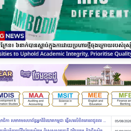
អ្នកឧកញ៉ា លី ឃុនថៃ និងសមាជិក សមាជិកា សមាគមសហព័ន្ធអ្នកវិនិយោគកម្ពុជា ផ្ញើសារលិខិតគោរពជូនពរ សម្ដេចតេជោ ហ៊ុន សែន ក្នុងឱកាសចម្រើនជន្មាយុ
05/08/2026