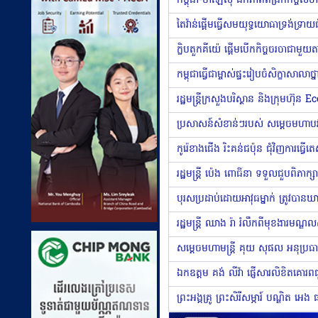
តៃវ៉ាន់ផ្ដើមធ្វើសមយុទ្ធយោធាទ្រង់ទ្រា
ក្លិបតួកគីយ៉េ ផ្តើមបើកកិច្ចចរចាជ
កូរ៉េខាងជើង រិះគន់ជប៉ុន ជុំវិញការធ
រដ្ឋមន្រ្តី ប៉េង ពោធិ៍នា ទទួលជួបពិ
ឯកឧត្តម គង់ លីវ៉ា ផ្ញើសារលិខិតគោរ