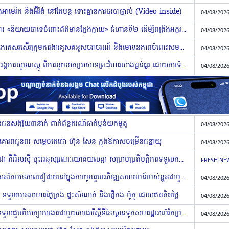
ងអាមេរិក និងអ៊ីរ៉ង់ នៅតែបន្ត ទោះគ្មានការចរចាផ្ទាល់ (Video inside)
04/08/2026
មន្ទីរព័ត៌មានខេត្តបាត់ដំបង បន្តយុទ្ធនាការ «និយាយថាទេចំពោះព័ត៌មានក្លែងក្លាយ» ជំហានទី២ ដើម្បីពង្រឹងអក្ខរកម្មព័ត៌មាន
04/08/2026
ប្រធានមន្ទីរសាធារណការខេត្តព្រះវិហារ កោតសរសើរក្រុមការងារគូសគំនូសចរាចរណ៍ និងមោទនភាពចំពោះសមត្ថភាពម្ចាស់ការរបស់អង្គភាព
04/08/2026
អភិបាលរាជធានីភ្នំពេញ រាយការណ៍ជូនអង្គការយូណេស្កូ ពីការខូចខាតប្រាសាទព្រះវិហារយ៉ាងធ្ងន់ធ្ងរ ដោយការទំលាក់គ្រាប់ពីសំណាក់យោធាថៃ ឈ្លានពានលើទឹកដីកម្ពុជា
04/08/2026
ួនជនសង្ស័យ៣នាក់ ពាក់ព័ន្ធករណីធាក់ប្លន់យកម៉ូតូ
04/08/2026
តគោរពជូនពរ សម្ដេចតេជោ ហ៊ុន សែន ក្នុងឱកាសចម្រើនជន្មាយុ
04/08/2026
ក្រសួងទេសចរណ៍ និងធនាគារ អេស៊ីលីដា ភីអិលស៊ី ចុះអនុស្សរណៈយោគយល់គ្នា សម្រាប់ប្រតិបត្តិការទទួលកម្រៃសេវាពីសេវាសាធារណៈ តាមប្រព័ន្ធទូទាត់អេឡិចត្រូនិក
FRESH NE
ក្រុមយុវជនស្ម័គ្រចិត្តនៅស្រុកមង្គលបុរី កាន់តែមានភាពជឿជាក់នៅក្នុងការចូលរួមអភិវឌ្ឍសហគមន៍របស់ខ្លួនជាមួយអាជ្ញាធរ
04/08/2026
ទួលបានអាហារថ្ងៃត្រង់ ផ្ទះសំណាក់ និងផ្ញើកង់-ម៉ូតូ ដោយឥតគិតថ្លៃ
04/08/2026
ឧបនាយករដ្ឋមន្ត្រីប្រចាំការ វង្សី វិស្សុត ទទួលជួបពិភាក្សាការងារជាមួយភារធារីស្តីទីនៃស្ថានទូតសហរដ្ឋអាម៉េរិកប្រចាំកម្ពុជា
04/08/2026