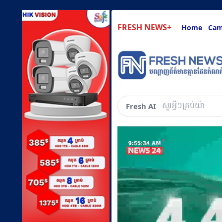
FRESH NEWS+
Home
Cam
សួរអ្វីៗគ្រប់យ៉ាងដែ
Fresh AI