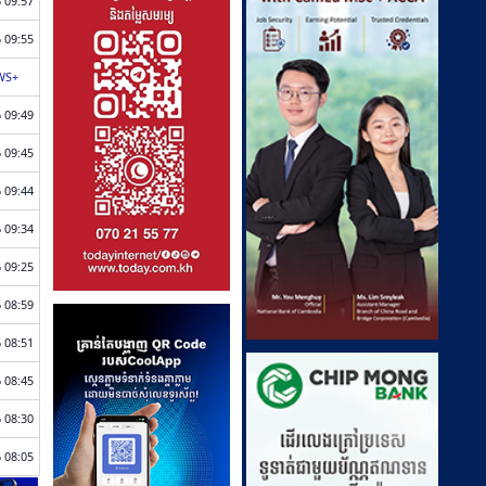
 09:57
 09:55
WS+
 09:49
 09:45
 09:44
 09:34
 09:25
 08:59
 08:51
 08:45
 08:30
 08:05