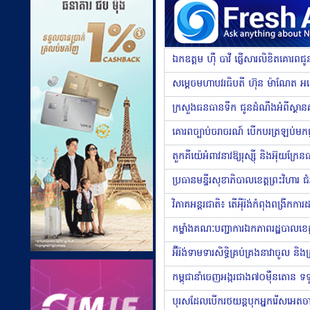
ឯកឧត្តម ហ៊ឺ បាវី ផ្ញើសារលិខិតគោរពជ
ក្រសួងធនធានទឹក ជូនដំណឹងអំពីស្ថានភ
វិភាគអន្តរជាតិ៖ តើអ៉ីរ៉ង់កំពុងពង្រី
អ៊ីរ៉ង់ទាមទារសិទ្ធិគ្រប់គ្រងនាវាចូល 