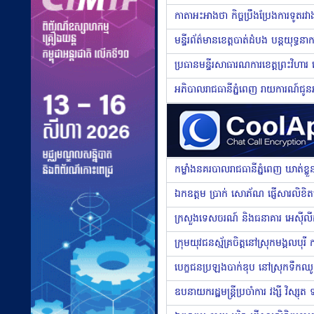
កាតាអះអាងថា កិច្ចប្រឹងប្រែងការទូតរវា
កម្លាំងនគរបាលរាជធានីភ្នំពេញ ឃាត់ខ្ល
ឯកឧត្តម ប្រាក់ សោភ័ណ ផ្ញើសារលិខិ
បេក្ខជនប្រឡងបាក់ឌុប នៅស្រុកទឹកឈូ ទ