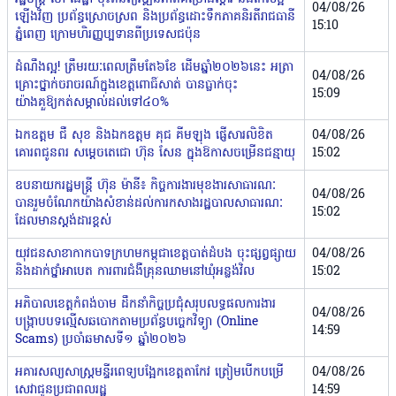
04/08/26
ឡើងវិញ ប្រព័ន្ធស្រោចស្រព និងប្រព័ន្ធដោះទឹកភាគនិរតីរាជធានី
15:10
ភ្នំពេញ ក្រោមហិរញ្ញប្បទានពីប្រទេសជប៉ុន
ដំណឹងល្អ! ត្រឹមរយៈពេលត្រឹមតែ៦ខែ ដើមឆ្នាំ២០២៦នេះ អត្រា
04/08/26
គ្រោះថ្នាក់ចរាចរណ៍ក្នុងខេត្តពោធិ៍សាត់ បានធ្លាក់ចុះ
15:09
យ៉ាងគួឱ្យកត់សម្គាល់ដល់ទៅ៤០%
ឯកឧត្តម ជឺ សុខ និងឯកឧត្តម គុជ គីមឡុង ផ្ញើសារលិខិត
04/08/26
គោរពជូនពរ សម្ដេចតេជោ ហ៊ុន សែន ក្នុងឱកាសចម្រើនជន្មាយុ
15:02
ឧបនាយករដ្ឋមន្ត្រី ហ៊ុន ម៉ានី៖ កិច្ចការងារមុខងារសាធារណៈ
04/08/26
បានរួមចំណែកយ៉ាងសំខាន់ដល់ការកសាងរដ្ឋបាលសាធារណៈ
15:02
ដែលមានស្តង់ដារខ្ពស់
យុវជនសាខាកាកបាទក្រហមកម្ពុជាខេត្តបាត់ដំបង ចុះផ្សព្វផ្សាយ
04/08/26
និងដាក់ថ្នាំអាបេត ការពារជំងឺគ្រុនឈាមនៅឃុំអន្លង់វិល
15:02
អភិបាលខេត្តកំពង់ចាម ដឹកនាំកិច្ចប្រជុំសរុបលទ្ធផលការងារ
04/08/26
បង្ក្រាបបទល្មើសឆបោកតាមប្រព័ន្ធបច្ចេកវិទ្យា (Online
14:59
Scams) ប្រចាំឆមាសទី១ ឆ្នាំ២០២៦
អគារសល្យសាស្ត្រមន្ទីរពេទ្យបង្អែកខេត្តតាកែវ ត្រៀមបើកបម្រើ
04/08/26
សេវាជូនប្រជាពលរដ្ឋ
14:59