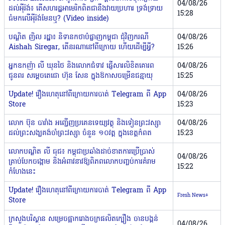
04/08/26
ដល់អ៉ីរ៉ង់៖ តើសហរដ្ឋអាមេរិកពិតជានឹងវាយប្រហារ ទ្រង់ទ្រាយ
15:28
ធំមកលើអ៉ីរ៉ង់មែនឬ? (Video inside)
បណ្ឌិត ញិល រដ្ឋា៖ និទានកថាបំផ្លាញកម្ពុជា ជុំវិញករណី
04/08/26
Aishah Siregar, តើនរណានៅពីក្រោយ ហើយដើម្បីអ្វី?
15:26
អ្នកឧកញ៉ា លី ឃុនថៃ និងលោកជំទាវ ផ្ញើសារលិខិតគោរព
04/08/26
ជូនពរ សម្ដេចតេជោ ហ៊ុន សែន ក្នុងឱកាសចម្រើនជន្មាយុ
15:25
Update! រឿងហេតុនៅពីក្រោយការបាត់ Telegram ពី App
04/08/26
Store
15:23
លោក ប៊ុន បារាំង អញ្ជើញប្រគេនទេយ្យវត្ថុ និងទៀនព្រះវស្សា
04/08/26
ដល់ព្រះសង្ឃគង់ចាំព្រះវស្សា ចំនួន ១០វត្ត ក្នុងខេត្តកំពត
15:23
លោកបណ្ឌិត លី ធុជ៖ កម្ពុជាប្រឆាំងដាច់ខាតការប្រើប្រាស់
04/08/26
គ្រាប់បែកចង្កោម និងអំពាវនាវឱ្យពិភពលោកបញ្ចប់ការគំរាម
15:22
កំហែងនេះ
Update! រឿងហេតុនៅពីក្រោយការបាត់ Telegram ពី App
Fresh News+
Store
ក្រសួងបរិស្ថាន សម្រេចផ្អាករោងចក្រផលិតក្បឿង ចានបង្គន់
04/08/26