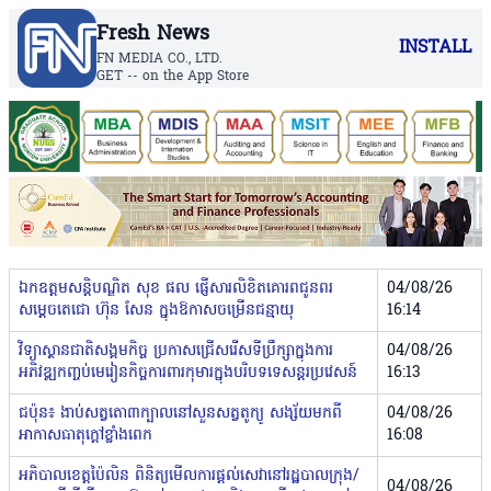
Fresh News
INSTALL
FN MEDIA CO., LTD.
GET -- on the App Store
ឯកឧត្តមសន្តិបណ្ឌិត សុខ ផល ផ្ញើសារលិខិតគោរពជូនពរ
04/08/26
សម្ដេចតេជោ ហ៊ុន សែន ក្នុងឱកាសចម្រើនជន្មាយុ
16:14
វិទ្យាស្ថានជាតិសង្គមកិច្ច ប្រកាសជ្រើសរើសទីប្រឹក្សាក្នុងការ
04/08/26
អភិវឌ្ឍកញ្ចប់មេរៀនកិច្ចការពារកុមារ​ក្នុងបរិបទទេសន្តរប្រវេសន៍
16:13
ជប៉ុន៖ ងាប់សត្វតោ៣ក្បាលនៅសួនសត្វតូក្យូ សង្ស័យមកពី
04/08/26
អាកាសធាតុក្តៅខ្លាំងពេក
16:08
អភិបាលខេត្តប៉ៃលិន ពិនិត្យមើលការផ្តល់សេវានៅរដ្ឋបាលក្រុង/
04/08/26