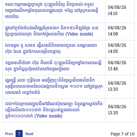
គណៈកម្មការអន្តរក្រសួង ចុះត្រួតពិនិត្យ និងប្រគល់-ទទួល
04/08/26
គម្រោងលើកកម្រិតគុណភាពផ្លូវបេតុង ១ខ្សែ នៅស្រុកសាមគ្គី
14:10
មានជ័យ
ផ្លូវនៅទូទាំងតំបន់អភិវឌ្ឍន៍រុនតាឯក ជិត១៥០គីឡូម៉ែត្រ បាន
04/08/26
ប្រែក្លាយជាបេតុង និងកៅស៊ូអស់ហើយ (Video inside)
14:08
ឯកឧត្តម នូ សាខន ផ្ញើសារលិខិតគោរពជូនពរ សម្ដេចតេជោ
04/08/26
ហ៊ុន សែន ក្នុងឱកាសចម្រើនជន្មាយុ
14:05
ឧត្តមសេនីយ៍ទោ ហ៊ុន គឹមជាតិ ចុះត្រួតពិនិត្យកម្លាំងការពារសន្តិ
04/08/26
សុខ ក្នុងកិច្ចប្រជុំអាស៊ាននៅខេត្តសៀមរាប
13:46
រដ្ឋមន្ត្រី ឆាយ ឫទ្ធិសែន អញ្ជើញចុះពិនិត្យស្ថានីយផលិតទឹក
04/08/26
សុវត្ថិភាពសហគមន៍របស់អង្គការទឹកស្អាត ១០០១ នៅក្នុងស្រុក
13:30
បារាយណ៍ ខេត្តកំពង់ធំ
ជាង១ខែក្រោយរញ្ជួយដីនៅវ៉េណេស៊ុយអេឡា ចំនួនអ្នកស្លាប់កើន
04/08/26
ឡើងលើស៦០០០នាក់ និងបន្តបាត់ខ្លួនអាចដល់
13:30
ខ្ទង់១០០០០នាក់ (Video inside)
Page 7 of 10
Prev
7
Next