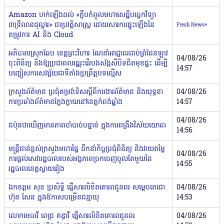
Amazon ហក់ឡើងដល់ «ក្លឹបកំពូលមហាសេដ្ឋីបច្ចេកវិទ្យា
៣ទ្រីលានដុល្លារ» ជាប្រវត្តិសាស្ត្រ ដោយសារការផ្ទុះឡើងនៃ
Fresh News+
តម្រូវការ AI និង Cloud
អភិបាលស្រុកឆែប ខេត្តព្រះវិហារ ណែនាំអាជ្ញាធរជាប់ព្រំដែនឡាវ
04/08/26
ចុះពិនិត្យ និងឱ្យប្រជាពលរដ្ឋរុះរើរបងស័ង្កសីបិទជិតមុខផ្ទះ ដើម្បី
14:57
បញ្ចៀសការសង្ស័យជាទីតាំងប្រព្រឹត្តបទល្មើស
ក្រសួងព័ត៌មាន ប្រជុំតម្រង់ទិសស្តីពីការងារព័ត៌មាន និងយុទ្ធនា
04/08/26
ការប្រឆាំងព័ត៌មានក្លែងក្លាយនៅខេត្តកំពង់ឆ្នាំង
14:57
04/08/26
ជប៉ុនថាឃើញមានភាពចាំបាច់​បន្ទាន់​ ក្នុង​ការ​ពង្រឹង​វិស័យយោធា
14:56
មន្ត្រីជាន់ខ្ពស់ក្រសួងមហាផ្ទៃ ដឹកនាំកិច្ចប្រជុំពិនិត្យ និងវាយតម្លៃ
04/08/26
ការផ្ដល់សេវារដ្ឋបាលរបស់អង្គភាពច្រកចេញចូលតែមួយនៃ
14:55
រដ្ឋបាលខេត្តស្វាយរៀង
ឯកឧត្តម សុខ ប្រសិទ្ធិ ផ្ញើសារលិខិតគោរពជូនពរ សម្ដេចតេជោ
04/08/26
ហ៊ុន សែន ក្នុងឱកាសចម្រើនជន្មាយុ
14:53
លោកមេធាវី ពេជ្រ គន្ធាវី ផ្ញើសារលិខិតគោរពជូនពរ
04/08/26