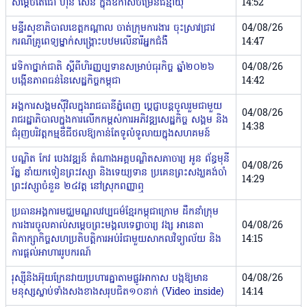
សម្ដេចតេជោ ហ៊ុន សែន ក្នុងឱកាសចម្រើនជន្មាយុ
14:52
មន្ទីរសុខាភិបាលខេត្ដកណ្ដាល ចាត់ក្រុមការងារ ចុះស្រាវជ្រាវ
04/08/26
ករណីគ្រូពេទ្យម្នាក់សង្គ្រោះបឋមលើនារីអ្នកជំងឺ
14:47
វេទិកាថ្នាក់ជាតិ ស្តីពីហិរញ្ញប្បទានសម្រាប់ធុរកិច្ច ឆ្នាំ២០២៦
04/08/26
បង្កើនភាពធន់នៃសេដ្ឋកិច្ចកម្ពុជា
14:42
អង្គការសង្គមស៊ីវិលក្នុងរាជធានីភ្នំពេញ ប្តេជ្ញាបន្តចូលរួមជាមួយ
04/08/26
រាជរដ្ឋាភិបាល​ក្នុងការលើកកម្ពស់ការអភិវឌ្ឍសេដ្ឋកិច្ច សង្គម និង
14:38
ជំរុញបរិវត្តកម្មឌីជីថល​ឱ្យកាន់តែទូលំទូលាយក្នុងសហគមន៍
បណ្ឌិត កែវ បេងវឌ្ឍន៍ តំណាងអគ្គបណ្ឌិតសភាចារ្យ អូន ព័ន្ធមុនី
04/08/26
រ័ត្ន នាំយកទៀនព្រះវស្សា និងទេយ្យទាន ប្រគេនព្រះសង្ឃគង់ចាំ
14:29
ព្រះវស្សាចំនួន ២៤វត្ត នៅស្រុកពញ្ញាឮ
ប្រធានអង្គការមជ្ឈមណ្ឌលវប្បធម៌ខ្មែរកម្ពុជាក្រោម ដឹកនាំក្រុម
ការងារចូលគាល់សម្តេចព្រះមង្គលទេព្វាចារ្យ វង្ស អានេតា
04/08/26
ពិភាក្សាកិច្ចសហប្រតិបត្តិការអប់រំជាមួយសាកលវិទ្យាល័យ និង
14:15
ការផ្តល់អាហាររូបករណ៍
រុស្ស៉ីនិងអ៊ុយក្រែនវាយប្រហារគ្នាតាមផ្លូវអាកាស បង្កឱ្យមាន
04/08/26
មនុស្សស្លាប់ទាំងសងខាងសរុបជិត១០នាក់ (Video inside)
14:14