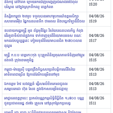
និងការ៉ូ នៅកំពត ក្រោយរកឃើញបញ្ចេញសំណល់រាវបំពុល
15:20
បរិស្ថាន នៅក្នុងស្រុកទឹកឈូ ខេត្តកំពត
និស្សិតកម្ពុជា ២៣រូប ទទួលបានអាហារូបករណ៍ឧត្តមសិក្សា
04/08/26
សហភាពអឺរ៉ុប ផ្នែកធនធានទឹក ថាមពល និងបច្ចេកវិទ្យាឌីជីថល
15:19
ឧបនាយករដ្ឋមន្ត្រី អូន ព័ន្ធមុនីរ័ត្ន៖ វិស័យបរធនបាលកិច្ច កំពុង
ដើរតួនាទីសំខាន់ក្នុងការ ទាក់ទាញទុនវិនិយោគបរទេស ខណៈ
04/08/26
មកដល់បច្ចុប្បន្ននេះ កៀគរទុនវិនិយោគបានជិត ២៧០០លាន
15:17
ដុល្លារ
មន្ត្រី ក.ប.ប ខេត្តកោះកុង ចុះត្រួតពិនិត្យគុណភាពទំនិញនៅផ្សារ
04/08/26
ដងទង់ ក្រុងខេមរភូមិន្ទ
15:15
កម្ពុជា-ម៉ាឡេស៊ី បន្តពង្រឹងកិច្ចសហប្រតិបត្តិការលើវិស័យ
04/08/26
អាទិភាពជាច្រើន ឱ្យកាន់តែរីកចម្រើនទៅមុខ
15:13
ឯកឧត្តម កែវ បេងវឌ្ឍន៍ ផ្ញើសារលិខិតគោរពជូនពរ
04/08/26
សម្ដេចតេជោ ហ៊ុន សែន ក្នុងឱកាសចម្រើនជន្មាយុ
15:13
អាជ្ញាធរខេត្តក្រចេះ ប្រគល់បណ្ណកម្មសិទ្ធិដីធ្លីជិត ១,៧០០ បណ្ណ
04/08/26
ជូនប្រជាពលរដ្ឋ ៥៧៦ គ្រួសារ នៅស្រុកព្រែកប្រសព្វ
15:11
រដ្ឋមន្ត្រី ថោ ជេដ្ឋា ចុះពិនិត្យវឌ្ឍនភាពគម្រោងស្ដារ និងកែលម្អ