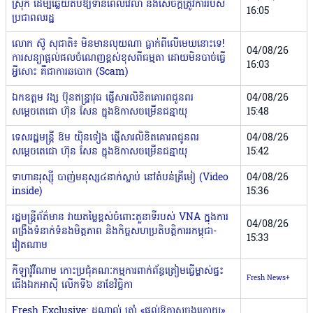
ស្រុក ដើម្បីឆ្លើយតបឱ្យទាន់ពេលវេលា និងសេចក្តីត្រូវការរបស់
16:05
ប្រជាពលរដ្ឋ
លោក ស៊ូ សុជាតិ៖ មិនមានលុយណា ធ្លាក់ពីលើមេឃនោះទេ!
04/08/26
ការសន្យាផ្តល់ផលចំណេញខ្ពស់ខុសពីធម្មតា ដោយមិនបាច់ធ្វើ
16:03
អ្វីសោះ គឺជាការឆបោក (Scam)
ឯកឧត្តម វង្ស ប៊ុនឥន្រ្ទាវុធ ផ្ញើសារលិខិតគោរពជូនពរ
04/08/26
សម្ដេចតេជោ ហ៊ុន សែន ក្នុងឱកាសចម្រើនជន្មាយុ
15:48
ទេសរដ្ឋមន្ត្រី ឱម យ៉ិនទៀង ផ្ញើសារលិខិតគោរពជូនពរ
04/08/26
សម្ដេចតេជោ ហ៊ុន សែន ក្នុងឱកាសចម្រើនជន្មាយុ
15:42
ទាហានរុស្ស៉ី បាញ់មនុស្ស៤នាក់ស្លាប់ នៅតំបន់គ្រីមៀ (Video
04/08/26
inside)
15:36
រដ្ឋមន្ត្រីព័ត៌មាន វាយតម្លៃខ្ពស់ចំពោះតួនាទីរបស់ VNA ក្នុងការ
04/08/26
ពង្រឹងទំនាក់ទំនងមិត្តភាព និងកិច្ចសហប្រតិបត្តិការរកម្ពុជា-
15:33
វៀតណាម
កីឡាវ៉ូវីណាម កោះប្រជុំគណៈកម្មការពាក់ព័ន្ធត្រៀមធ្វើម្ចាស់ផ្ទះ
Fresh News+
ជើងឯកអាស៊ី លើកទី៦ នាខែវិច្ឆិកា
Fresh Exclusive: ដូណាល់ ត្រាំ «ផ្តល់ឱកាសចុងក្រោយ»