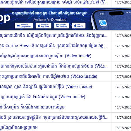
ប្រទេសអង់គ្លេស នឹងហាមឃាត់ការលក់ភេសជ្ជៈប៉ូវកម្លាំង ទៅឱ្យមនុស្សអាយុក្រោម ១៦ឆ្នាំ ចាប់ពីឆ្នាំ២០២៧ (Video inside)
17/07/2026
កម្ពុជាចូលរួមវេទិកាទំនាក់ទំនងអន្តរជាតិយូណានលើកទី៥ ដើម្បីពង្រឹងកិច្ចសហប្រតិបត្តិការព័ត៌មាន និងជំរុញការទូតព័ត៌មាន
17/07/2026
កាណាដា ថានឹងប្រមូលថ្លៃចំណាយធ្វើស្ពាន Gordie Howe ឱ្យបានគ្រប់សិន មុនពេលបែងចែកលុយថ្លៃសេវាឆ្លងកាត់ ជាមួយសហរដ្ឋអាមេរិក (Video inside)
17/07/2026
នគ្រប់គ្រងផ្ដាច់មុខដោយប្រទេសណាមួយឡើយ (Video inside)
17/07/2026
មន្ត្រីកំពូលចិន ប្រាប់លោក គីម ជុងអ៊ុន ថាការគាំទ្ររបស់ចិនចំពោះកូរ៉េខាងជើង នឹងមិនផ្លាស់ប្ដូរដាច់ខាត (Video inside)
17/07/2026
ះឆ្នោតប្រធានាធិបតីអាមេរិក កាលពីឆ្នាំ២០២០ (Video inside)
17/07/2026
្ឋាន ស្ពាន និងស្ថានីយផ្លូវដែករបស់អ៉ីរ៉ង់ (Video inside)
17/07/2026
លាប់មនុស្សម្នាក់ និង ២៤នាក់បាត់ខ្លួន (Video inside)
16/07/2026
៉ាប៊ីសាអូឌីត គឺស្មើនឹងការវាយប្រហារលើខ្លួន
16/07/2026
រឿងព្រំដែនជាមួយថៃ៖ សម្តេចមហាបវរធិបតី ប្រាប់នាយករដ្ឋមន្ត្រីចិន កម្ពុជាប្រកាន់ជំហរដោះស្រាយដោយសន្តិវិធី ផ្អែកលើច្បាប់អន្តរជាតិ (Video inside)
16/07/2026
ទី រួមដៃគ្នាបិទសមុទ្រក្រហម
16/07/2026