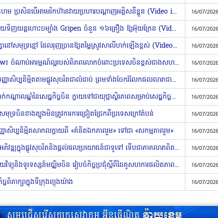
អ៊ីរ៉ង់ប្រាប់ក្រុមហ៊ូទីឱ្យត្រៀមបិទសមុទ្រក្រហម ប្រសិនបើអាមេរិកហ៊ានវាយប្រហារបណ្តាញអគ្គិសនីខ្លួន (Video inside)
16/07/2026
អង់គ្លេសផ្តល់ថវិកា ៣៤៥លានដុល្លារ ជួយទិញយន្តហោះចម្បាំង Gripen ចំនួន ១៦គ្រឿង ឱ្យអ៊ុយក្រែន (Video inside)
16/07/2026
រុស្ស៊ី និងអ៊ុយក្រែន វាយប្រហារនាវាដាក់គ្នានៅសមុទ្រខ្មៅ ដែលរុញច្រានឱ្យតម្លៃស្រូវសាលីហក់ឡើងខ្ពស់ (Video inside)
16/07/2026
ការស្ទង់មតិនៃ​មជ្ឈមណ្ឌល​ស្រាវជ្រាវ ​Pew៖ ​ចំណាប់អារម្មណ៍ល្អ​របស់​ពិភពលោក​ចំពោះ​ប្រទេសចិន​ខ្ពស់ជាង​សហរដ្ឋអាមេរិក
16/07/2026
លោក ​Xi Jinping​៖ ជំរុញ​ការអភិវឌ្ឍបញ្ញាសិប្បនិម្មិតតាម​ផ្លូវ​សុចរិត​ជា​លំដាប់​ ព្រមទាំងចែករំលែកផលលាភជាមួយ​គ្រប់​ភាគី
16/07/2026
បទវិភាគ៖​ ហេតុអ្វីបានជា​របាយការណ៍ពាក់កណ្តាលឆ្នាំនៃសេដ្ឋកិច្ច​ចិន ​ក្លាយ​ទៅ​ជា​យុថ្កាស្ថិរភាពសម្រាប់​សេដ្ឋកិច្ចសកល?
16/07/2026
មុទ្រចិនខាងត្បូងមិនត្រូវការការជ្រៀតជ្រែកពីប្រទេសក្រៅតំបន់
16/07/2026
សិប្បនិម្មិត​សាកលក្លាយ​ពី​ «គំនិត​ឯកភាព​រួម» ​ទៅ​ជា​ «សកម្មភាព​រួម​»
16/07/2026
ការស្ទង់មតិរបស់បណ្តាញ CGTN៖ ការ​អភិវឌ្ឍក្នុង​ផ្លូវសុចរិតនិង​ផ្តល់ផលប្រយោជន៍ជាទូទៅ ទើប​ជា​ភាគលាភ​ពិតប្រាកដរបស់​បញ្ញាសិប្បនិម្មិត
16/07/2026
ពួតដៃគ្នា​ឆ្ពោះទៅកាន់​អនាគត! ​អគ្គស្ថានីយ​វិទ្យុនិង​ទូរទស្សន៍​មជ្ឈិមចិន​ រៀបចំ​កិច្ចប្រជុំ​ស្តីពី​ដៃគូសហការ​ផលិត​ភាពយន្ត​ទូរទស្សន៍​និងភាពយន្ត​​ខ្នាតធំ
16/07/2026
្ចពិភាក្សាក្នុងទីក្រុងព្យុងយ៉ាង
16/07/2026