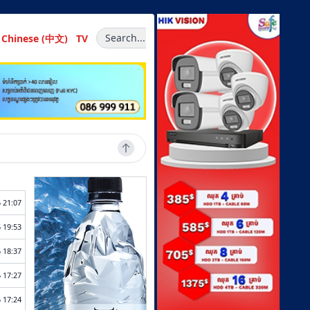
Search...
Chinese (中文)
TV
 21:07
 19:53
 18:37
 17:27
 17:24