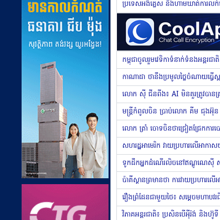
លោក ស៊ី ជីនពីង៖ AI មិនគួរត្រូវបា
លោក ត្រាំ ចោទចិនថាជ្រៀតជ្រែកការបោ
សហរដ្ឋអាមេរិក វាយប្រហារលើអាកាសយានដ
ទូកដឹកអ្នកដំណើរលិចនៅឥណ្ឌូណេស៊ី សម្
ប៉ាគីស្ថានព្រមានថា ការវាយប្រហារលើអារ
វិភាគអន្តរជាតិ៖ ប្រសិនបើអ៉ីរ៉ង់ និងហ៊ូ