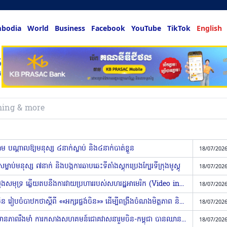
bodia
World
Business
Facebook
YouTube
TikTok
English
បណ្តាលឱ្យមនុស្ស ៤នាក់ស្លាប់ និង៤នាក់បាត់ខ្លួន
18/07/2026
សម្លាប់មនុស្ស ៧នាក់ និងបង្កការឆាបឆេះទីតាំងស្តុកប្រេងក្បែរទីក្រុងមូស្គូ
18/07/2026
អ៉ីរ៉ង់ បន្តវាយប្រហារប្រទេសក្នុងតំបន់ឈូងសមុទ្រ ឆ្លេីយតបនឹងការវាយប្រហាររបស់សហរដ្ឋអាមេរិក (Video inside)
18/07/2026
សមាគមអ្នកស្រាវជ្រាវវឌ្ឍនភាពកម្ពុជា-ចិន រៀបចំបាឋកថាស្តីពី ««អក្សរផ្ចង់ចិន»» ដើម្បីពង្រឹងចំណងមិត្តភាព និងការផ្លាស់ប្តូរវប្បធម៌
18/07/2026
បទវិភាគ​៖ មិត្តភាព​ដែកថែបចិន-កម្ពុជា​មានភាពរឹងមាំ ​ការកសាង​សហ​គម​ន៍​ជោគវាសនារួម​ចិន-កម្ពុជា​ បានឈានឆ្ពោះ​ទៅជំហានថ្មី​ទៀត
18/07/2026