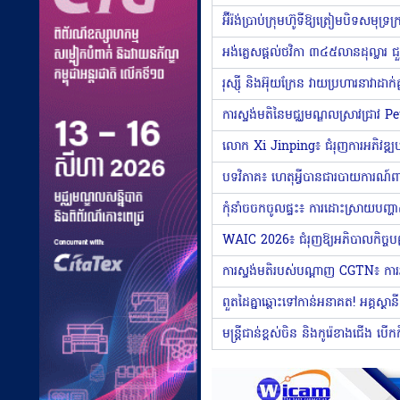
កុំនាំចចកចូលផ្ទះ៖ ការដោះស្រាយបញ្ហាស
WAIC 2026៖ ជំរុញ​ឱ្យ​អភិបាលកិច្ចបញ្ញា
មន្រ្តីជាន់ខ្ពស់ចិន និងកូរ៉េខាងជើង បើកកិច