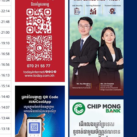
 10:04
 22:14
 21:48
 21:00
 19:10
 16:58
 16:56
 16:13
 15:14
 14:40
 14:07
 13:44
 13:18