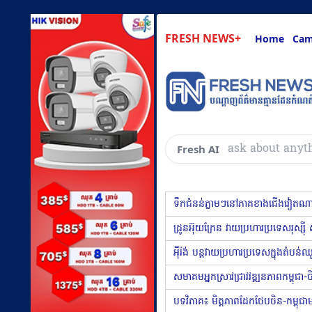
FRESH NEWS+
Home
Cam
សួរអ្
Fresh AI
ទឹកជំនន់ភ្លាមៗនៅភាគខាងជេីងវៀតណាម 
ដ្រូនអ៊ុយក្រែន វាយប្រហារប្រទេសរុស្ស៉ី 