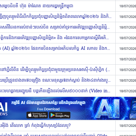
េចធិបតី ហ៊ុន ម៉ាណែត នាយករដ្ឋមន្ត្រីកម្ពុជា
18/07/2026
លោក ​Xi ​Jinping ​ប្រធានរដ្ឋចិន អញ្ជើញចូលរួមពិធីបើក​កិច្ចប្រជុំបញ្ញាសិប្បនិម្មិត​ពិភព​លោក​ឆ្នាំ​២០២៦ ​និងកិច្ចប្រជុំកម្រិតខ្ពស់​ស្តីពីអភិបាលកិច្ចបញ្ញាសិប្បនិម្មិតសកល​ព្រម​ទាំង​ថ្លែង​សុន្ទរកថាគន្លឹះ
18/07/2026
លោក Xi ​Jinping ​ប្រធានរដ្ឋចិន ​ប្រកាសពី​វិធានការ​សំខាន់ៗ​របស់ចិន​ សម្រាប់គាំទ្រ​ការអភិវឌ្ឍ​បញ្ញាសិប្បនិមិ្មត​សកល
18/07/2026
««ផែនការសកម្មភាពស្តីពីកិច្ចសហប្រតិបតិ្តការនិងការអភិវឌ្ឍបញ្ញាសិប្បនិម្មិត» និង «ផែនការសកម្មភាពស្តីពីអភិបាលកិច្ចក្រមសីលធម៌បញ្ញាសិប្បនិម្មិតអន្តរជាតិ» ត្រូវបានប្រកាស
18/07/2026
សន្និសីទពិភពលោកស្តីពីបញ្ញាសិប្បនិម្មិត (AI) ឆ្នាំ២០២៦៖ ផែនការ​ចិនសម្រាប់អភិបាលកិច្ច AI សកល ​និង​កម្លាំង​ជំរុញ​ថ្មី​សម្រាប់​ការអភិវឌ្ឍ​សកល
18/07/2026
18/07/2026
រដ្ឋមន្រ្តីការបរទេសអាមេរិក នឹងធ្វើដំណើរទៅហ្វីលីពីន ដើម្បីចូលរួមកិច្ចប្រជុំជាមួយក្រុមប្រទេសអាស៉ី-ប៉ាស៉ីហ្វិក (Video inside)
18/07/2026
រុស្ស៉ីអះអាងថា អ៊ុយក្រែនវាយប្រហារដោយប្រើដ្រូនជាង៣៧០គ្រឿង ខណៈមនុស្ស៧នាក់ស្លាប់ និង២៤នាក់រងរបួស នៅមជ្ឈមណ្ឌលឡូជីស្ទីក (Video inside)
18/07/2026
វ៉េណេស៊ុយអេឡា៖ ចំនួនអ្នកស្លាប់ក្នុងគ្រោះមហន្តរាយរញ្ជួយដី បន្តកើនឡើងដល់លើស៥០០០នាក់ (Video inside)
18/07/2026
យអ៉ីរ៉ង់ តើលោក ត្រាំ កំពុងធ្វើកំហុសច្រំដែលឬ?
18/07/2026