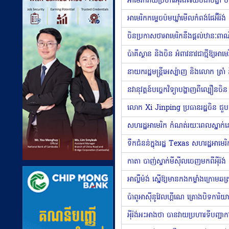
ចិនប្រកាសថាអាមេរិកនឹងផ្តល់ឋានៈពាណ
ប៉ាគីស្ថាន និងចិន អំពាវនាវជាថ្មីឱ្យអាម
នវានុវត្តន៍បច្ចេកវិទ្យាបង្ហាញ​ពី​ល្បឿនចិន
សហរដ្ឋអាមេរិក​ កំណត់រយៈពេលស្នាក់
ទឹកជំនន់ក្នុងរដ្ឋ Texas សហរដ្ឋអាមេរ
កាតា បាញ់ស្ទាក់មីស៉ីលចេញមកពីអ៉ីរ៉ង
អ៉ីរ៉ង់អះអាងថា បានវាយប្រហារទីបញ្ជាក