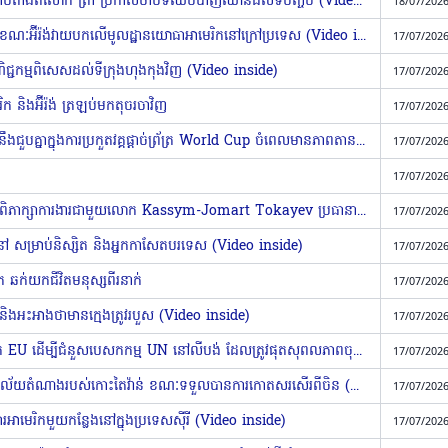
អាមេរិកវាយប្រហារអ៉ីរ៉ង់៧យប់ជាប់គ្នា ចាប់តាំងពីលោក ត្រាំ ប្រកាសថាបទឈប់បាញ់ឈានដល់ទីបញ្ចប់ (Video inside)
18/07/2026
អាមេរិកកម្ទេចប៉មឃ្លាំមើលកំពង់ផែអ៊ីរ៉ង់ ខណៈអ៊ីរ៉ង់វាយបកលើមូលដ្ឋានយោធាអាមេរិកនៅក្រៅប្រទេស (Video inside)
17/07/2026
ិជ្ជកម្មពិសេសដល់ទីក្រុងហុងកុងវិញ (Video inside)
17/07/2026
េរិក និងអ៊ីរ៉ង់ ត្រឡប់មកតុចរចាវិញ
17/07/2026
នាយករដ្ឋមន្ត្រីអេស្ប៉ាញ និងលោក ត្រាំ នឹងជួបគ្នាក្នុងការប្រកួតវគ្គផ្តាច់ព្រ័ត្រ World Cup ចំពេលមានភាពតានតឹង (Video inside)
17/07/2026
17/07/2026
លោក Xi Jinping ប្រធានរដ្ឋចិន ជួបពិភាក្សា​ការងារជាមួយ​លោក Kassym-Jomart ​Tokayev ​ប្រធានាធិបតី​កាហ្សាក់ស្ថាន
17/07/2026
នៅ សម្រាប់និស្សិត និងអ្នកកាសែតបរទេស (Video inside)
17/07/2026
ិក ឆក់យកជីវិតមនុស្សពីរនាក់
17/07/2026
់ និងអះអាងថាមានក្មេងត្រូវរបួស (Video inside)
17/07/2026
អាល្លឺម៉ង់ ស្នើឱ្យមានកងកម្លាំងក្រោមឆត្រ EU ដើម្បីជំនួសបេសកកម្ម UN នៅលីបង់ ដែលត្រូវផុតសុពលភាពចុងឆ្នាំនេះ (Video inside)
17/07/2026
ប៉ាពូអាស៉ីនូវែលហ្គីណេ គ្រោងបិទការិយាល័យតំណាងរបស់កោះតៃវ៉ាន់ ខណៈទទួលបានការកោតសរសើរពីចិន (Video inside)
17/07/2026
ារអាមេរិកមួយកន្លែងនៅក្នុងប្រទេសស៉ីរី (Video inside)
17/07/2026