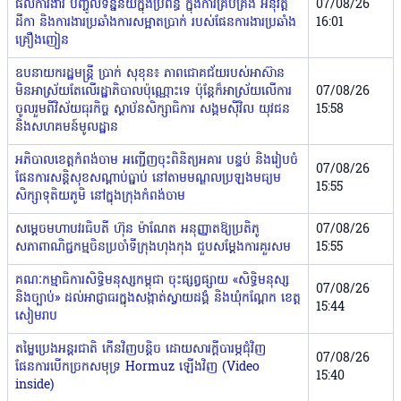
ផលការងារ បញ្ចូលទិន្នន័យក្នុងប្រព័ន្ធ ក្នុងការគ្រប់គ្រង អនុវត្ត
07/08/26
ដីកា និងការងារប្រឆាំងការសម្អាតប្រាក់ របស់ផែនការងារប្រឆាំង
16:01
គ្រឿងញៀន
ឧបនាយករដ្ឋមន្ត្រី ប្រាក់ សុខុន៖ ភាពជោគជ័យរបស់អាស៊ាន
មិនអាស្រ័យតែលើរដ្ឋាភិបាលប៉ុណ្ណោះទេ ប៉ុន្តែក៏អាស្រ័យលើការ
07/08/26
ចូលរួមពីវិស័យធុរកិច្ច ស្ថាប័នសិក្សាធិការ សង្គមស៊ីវិល យុវជន
15:58
និងសហគមន៍មូលដ្ឋាន
អភិបាលខេត្តកំពង់ចាម អញ្ជើញចុះពិនិត្យអគារ បន្ទប់ និងរៀបចំ
07/08/26
ផែនការសន្តិសុខសណ្តាប់ធ្នាប់ នៅតាមមណ្ឌលប្រឡងមធ្យម
15:55
សិក្សាទុតិយភូមិ នៅក្នុងក្រុងកំពង់ចាម
សម្តេចមហាបវរធិបតី ហ៊ុន ម៉ាណែត អនុញ្ញាតឱ្យប្រតិភូ
07/08/26
សភាពាណិជ្ជកម្មចិន​ប្រចាំទីក្រុងហុងកុង ជួបសម្តែងការគួរសម
15:55
គណៈកម្មាធិការសិទ្ធិមនុស្សកម្ពុជា ចុះផ្សព្វផ្សាយ «សិទ្ធិមនុស្ស
07/08/26
និងច្បាប់» ដល់អាជ្ញាធរក្នុងសង្កាត់ស្វាយដង្គំ និងឃុំកណ្ដែក ខេត្ត
15:44
សៀមរាប
តម្លៃប្រេងអន្តរជាតិ កើនវិញបន្តិច ដោយសារក្តីបារម្ភជុំវិញ
07/08/26
ផែនការបើកច្រកសមុទ្រ Hormuz​​ ឡើងវិញ (Video
15:40
inside)