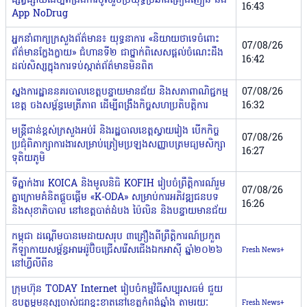
ផ្សព្វផ្សាយដើម្បីពង្រឹងការចូលរួមប្រយុទ្ធប្រឆាំងគ្រឿងញៀន និង
16:43
App NoDrug
អ្នកនាំពាក្យក្រសួងព័ត៌មាន៖ យុទ្ធនាការ «និយាយថាទេចំពោះ
07/08/26
ព័ត៌មានក្លែងក្លាយ» ជំហានទី២ ជាថ្នាក់ពិសេសផ្តល់ចំណេះដឹង
16:42
ដល់សិស្សក្នុងការទប់ស្កាត់ព័ត៌មានមិនពិត
ស្នងការដ្ឋាននគរបាលខេត្តបន្ទាយមានជ័យ និងសភាពាណិជ្ជកម្ម
07/08/26
ខេត្ត ចងសម្ព័ន្ធមេត្រីភាព ដើម្បីពង្រឹងកិច្ចសហប្រតិបត្តិការ
16:32
មន្ត្រីជាន់ខ្ពស់ក្រសួងអប់រំ និងរដ្ឋបាលខេត្តស្វាយរៀង បើកកិច្ច
07/08/26
ប្រជុំពិភាក្សាការងារសម្រាប់ត្រៀមប្រឡងសញ្ញាបត្រមធ្យមសិក្សា
16:27
ទុតិយភូមិ
ទីភ្នាក់ងារ KOICA និងមូលនិធិ KOFIH រៀបចំព្រឹត្តិការណ៍រួម
07/08/26
គ្នាក្រោមគំនិតផ្តួចផ្តើម «K-ODA» សម្រាប់ការអភិវឌ្ឍជនបទ
16:26
និងសុខាភិបាល​ នៅខេត្តបាត់ដំបង ប៉ៃលិន និងបន្ទាយមានជ័យ
កម្ពុជា ដណ្ដើមបានមេដាយសរុប ៣គ្រឿងពីព្រឹត្តិការណ៍ប្រកួត
កីឡាកាយសម្ព័ន្ធអាអេរ៉ូប៊ិចជ្រើសរើសជើងឯកអាស៊ី ឆ្នាំ២០២៦
Fresh News+
នៅហ្វីលីពីន
ក្រុមហ៊ុន TODAY Internet រៀបចំកម្មវិធីសប្បុរសធម៌ ជួយ
ឧបត្ថម្ភមនុស្សចាស់ជរាខ្វះខាតនៅខេត្តកំពង់ឆ្នាំង តាមរយៈ
Fresh News+