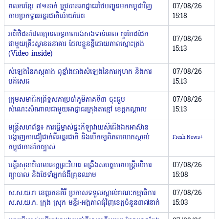
ពលករខ្មែរ ៧១នាក់ ត្រូវបានអាជ្ញាធរថៃបញ្ជូនមកកម្ពុជាវិញ
07/08/26
តាមច្រកទ្វារអន្តរជាតិប៉ោយប៉ែត
15:18
អតិថិជនដែលគ្មានលទ្ធភាពបង់សងទាន់ពេល គួរតែ​ជជែក
07/08/26
ជាមួយគ្រឹះស្ថានធនាគារ ដែលខ្លួនខ្ចីដោយភាពស្មោះត្រង់
15:13
(Video inside)
សំឡេងនៃភស្តុតាង ឮខ្លាំងជាងសំឡេងនៃការកុហក និងការ
07/08/26
បដិសេធ
15:13
ក្រុមសមាជិកព្រឹទ្ធសភាប្រចាំភូមិភាគទី៣ ចុះជួប
07/08/26
សំណេះសំណាលជាមួយអាជ្ញាធរក្រុងតាខ្មៅ ខេត្តកណ្តាល
15:13
មន្ដ្រីសហព័ន្ធ៖ ការធ្វើម្ចាស់ផ្ទះកីឡាវាយសីជើងឯកអាស៊ាន
បង្ហាញការជឿជាក់ពីអន្ដរជាតិ និងបើកឲ្យពិភពលោកស្គាល់
Fresh News+
កម្ពុជាកាន់តែច្បាស់
មន្ទីរសុខាភិបាលខេត្តព្រះវិហារ ពង្រឹងសមត្ថភាពមន្ត្រីលើការ
07/08/26
ព្យាបាល និងថែទាំអ្នកជំងឺគ្រុនឈាម
15:08
ស.ស.យ.ក ខេត្តរតនគិរី ប្រកាសទទួលស្គាល់គណៈកម្មាធិការ
07/08/26
ស.ស.យ.ក. ក្រុង ស្រុក មន្ទីរ-អង្គភាពជុំវិញខេត្តចំនួន៣៧នាក់
15:03