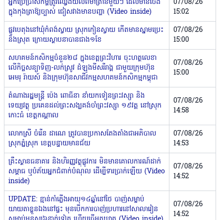
អ្នក​​ប្រើប្រាស់កម្ចី​ត្រូវឈ្វេងយល់ពីមាត្រានីមួយៗ ដែលមានចែង
07/08/26
ក្នុងកុងត្រាឱ្យច្បាស់​​ ជៀសវាងមានបញ្ហា (Video inside)
15:02
ផ្លូវបេតុងនៅឃុំកំពង់ស្វាយ ស្រុកកៀនស្វាយ កើតមានស្នាមប្រេះ
07/08/26
និងស្រុត ក្រោយស្ថាបនាបានជាង១ខែ
15:00
សហគមន៍កសិកម្មចំនួន២៨ ក្នុងខេត្តព្រះវិហារ ចុះហត្ថលេខា
07/08/26
លើកិច្ចសន្យាទិញ-លក់ស្រូវ ដំឡូងមីសរីរាង្គ ជាមួយក្រុមហ៊ុន
15:00
អេមរុ រ៉ាយស៍ និងក្រុមហ៊ុនសាជីវកម្មសហគមន៍កសិកម្មកម្ពុជា
តំណាងរដ្ឋមន្រ្តី ប៉េង ពោធិ៍នា នាំយកទៀនព្រះវស្សា និង
07/08/26
ទេយ្យវត្ថុ ប្រគេនដល់ព្រះសង្ឃ​គង់ចាំព្រះវស្សា ១៩វត្ត នៅស្រុក
14:58
កោះធំ ខេត្តកណ្តាល
លោកស្រី ចំរើន ដាណេ ត្រូវបានប្រកាសតែងតាំងជាអភិបាល
07/08/26
ស្រុកភ្នំស្រុក ខេត្តបន្ទាយមានជ័យ
14:53
គ្រឹះស្ថានធនាគារ និងហិរញ្ញវត្ថុផ្លូវការ មិនមានគោលការណ៍ដាក់
07/08/26
សម្ពាធ ឬបំភ័យអ្នកជំពាក់បំណុល ដើម្បីទារប្រាក់​ឡើយ (Video
14:52
inside)
UPDATE: ខ្មាន់កាំភ្លើងអាយុ១៤ឆ្នាំនៅថៃ បាញ់សម្លាប់
07/08/26
យាយតាខ្លួនឯងនៅផ្ទះ មុនបើកការបាញ់ប្រហារនៅសាលារៀន
14:52
សម្លាប់មនុស្ស៦នាក់ទៀត ហើយធ្វើអត្តឃាត (Video inside)