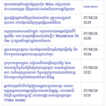
តុលាការអាមេរិកបង្គាប់ឱ្យក្រុមហ៊ុន Meta បង់ប្រាក់ជាង
Fresh News+
៥០០លានដុល្លារ ជុំវិញផលប៉ះពាល់លើសុខភាពផ្លូវចិត្តកុមារ
គ្រូបង្រៀនម្នាក់នៅវិទ្យាល័យប៉ោយប៉ែត ត្រូវបានបញ្ជូនទៅ
07/08/26
តុលាការ ពាក់ព័ន្ធករណីប្រទូស្តកេរ្តិ៍ខ្មាសអនីតិជន
15:29
សក្តានុពលទេសចរណ៍កម្ពុជា ទទួលការចាប់អារម្មណ៍ខ្លាំងពីទី
07/08/26
ផ្សារអឺរ៉ុប ខណៈទស្សនាវដ្តីទេសចរណ៍ល្បីៗ Wanderlust និង
15:26
Geo ចុះផ្សាយពីកម្ពុជាក្នុងលេខពិសេស
រដ្ឋបាលខេត្តកណ្ដាល ណែនាំម្ចាស់អាជីវកម្មមិនឱ្យតម្លើងថ្លៃ និង
07/08/26
មិនទទួលថតចម្លងឯកសារប្រឡងបាក់ឌុប
15:24
ប្រមុខការទូតកម្ពុជា៖ សន្តិភាពគឺជាជម្រើសប្រចាំថ្ងៃ ដែល
ទាមទារនូវកិច្ចខិតខំប្រឹងប្រែងជាបន្តបន្ទាប់ ភាពអត់ធ្មត់ដោយ
07/08/26
មាន ការគិតគូរច្បាស់លាស់ កិច្ចសន្ទនាប្រកបដោយបរិយាបន្ន
15:22
និងការប្រកាន់ខ្ជាប់យ៉ាងមុតមាំចំពោះនីតិរដ្ឋ
អ្នកជំនាញ​​លើកទឹកចិត្តឱ្យពលរដ្ឋដោះស្រាយបញ្ហា តាមរយៈ
មជ្ឈមណ្ឌល​ការពារអ្នកប្រើប្រាស់សេវាហិរញ្ញវត្ថុ, ​ធនាគារជាតិ
07/08/26
និងគ្រឹះស្ថានដែលខ្លួនខ្ចី ​ជាជាងបង្ហោះតាមបណ្តាញសង្គម
15:19
(Video inside)