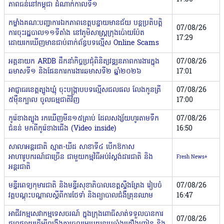
ភាពធន់នៅកម្ពុជា ដំណាក់កាលទី១
កម្លាំងគណៈបញ្ជាការឯកភាពខេត្ដបន្ទាយមានជ័យ បន្ដប្រតិបត្ដិ
07/08/26
ការចុះរដ្ឋបាល១១ទីតាំង នៅភូមិសាស្ដ្រក្រុងប៉ោយប៉ែត
17:29
ដោយរកឃើញមានជាប់ពាក់ព័ន្ធបទល្មើស Online Scams
អគ្គនាយក ARDB ដឹកនាំកិច្ចប្រជុំពិនិត្យវឌ្ឍនភាពការងារក្នុង
07/08/26
ឆមាសទី១ និងផែនការការងារឆមាសទី២ ឆ្នាំ២០២៦
17:01
អាជ្ញាធរខេត្តត្បូងឃ្មុំ ចុះបង្ក្រាបបទល្មើសជលផល លែងកូនត្រី
07/08/26
៥ម៉ឺនក្បាល ចូលធម្មជាតិវិញ
17:00
កូរ៉េខាងត្បូង រកឃើញមីន១៥គ្រាប់ ដែលសង្ស័យហូរតាមទឹក
07/08/26
ជំនន់ មកពីកូរ៉េខាងជើង (Video inside)
16:50
សាលាអន្តរជាតិ ស្មាត-ឃីដ សាខាទី៤ បើកឱកាស
អាហារូបករណ៍ជាច្រើន ជាមួយកម្មវិធីអប់រំស្តង់ដារជាតិ និង
Fresh News+
អន្តរជាតិ
មន្ទីរពេទ្យកុមារជាតិ និងមន្ទីរសុខាភិបាលខេត្តស្ទឹងត្រែង រៀបចំ
07/08/26
វគ្គបណ្តុះបណ្តាលស្តីពីការថែទាំ និងព្យាបាលជំងឺគ្រុនឈាម
16:47
អាជីវកម្មសេវាកម្មទេសចរណ៍ ក្នុងក្រុងពោធិ៍សាត់ទទួលបានការ
07/08/26