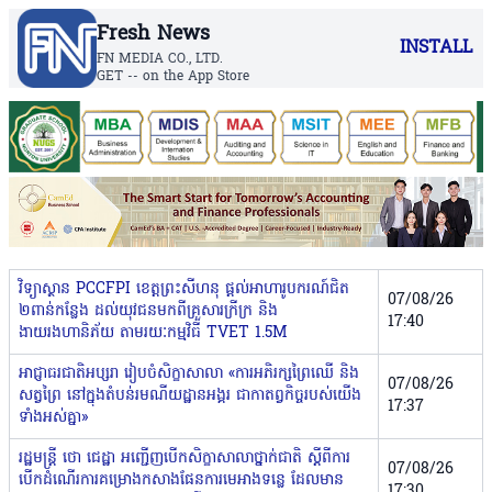
Fresh News
INSTALL
FN MEDIA CO., LTD.
GET -- on the App Store
វិទ្យាស្ថាន PCCFPI ខេត្ដព្រះសីហនុ ផ្ដល់អាហារូបករណ៍ជិត
07/08/26
២ពាន់កន្លែង ដល់យុវជនមកពីគ្រួសារក្រីក្រ និង
17:40
ងាយរងហានិភ័យ តាមរយៈកម្មវិធី TVET 1.5M
អាជ្ញាធរជាតិអប្សរា រៀបចំសិក្ខាសាលា «ការអភិរក្សព្រៃឈើ និង
07/08/26
សត្វព្រៃ នៅក្នុងតំបន់រមណីយដ្ឋានអង្គរ ជាកាតព្វកិច្ចរបស់យើង
17:37
ទាំងអស់គ្នា»
រដ្ឋមន្ត្រី ថោ ជេដ្ឋា អញ្ជើញបើកសិក្ខាសាលាថ្នាក់ជាតិ ស្ដីពីការ
07/08/26
បើកដំណើរការគម្រោងកសាងផែនការមេអាងទន្លេ ដែលមាន
17:30