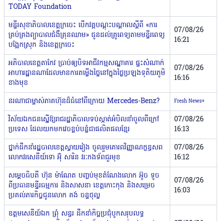
TODAY Foundation
មន្ទីរសុខាភិបាលខេត្តក្រចេះ បើកវគ្គបណ្តុះបណ្តាលស្តីពី «ការ
07/08/26
គ្រប់គ្រងព្យាបាលជំងឺគ្រុនឈាម» ជូនដល់គ្រូពេទ្យតាមមន្ទីរពេទ្យ
16:21
បង្អែកស្រុក និងខេត្តក្រចេះ
អភិបាលខេត្តតាកែវ ប្រាប់ឲ្យបិទអាជីវកម្មសណ្ឋាគារ ផ្ទះសំណាក់
07/08/26
អាហារដ្ឋានណាដែលមានការតម្លើងថ្លៃនៅក្នុងថ្ងៃប្រឡងទុតិយភូមិ
16:16
ខាងមុខ
នរណាជាម្ចាស់ភាគហ៊ុនដ៏ធំនៅពីក្រោយ Mercedes-Benz?
Fresh News+
វិស័យឯកជនស្នើឱ្យរាជរដ្ឋាភិបាល​ទប់ស្កាត់​​អំបិលនាំចូលពីក្រៅ
07/08/26
ប្រទេស​ ដែលយកមកវេចខ្ចប់បន្លំជាផលិតផលខ្មែរ
16:13
ថ្នាក់ដឹកនាំរដ្ឋបាលខេត្តស្វាយរៀង ចូលរួមគោរពវិញ្ញាណក្ខន្ធសព
07/08/26
លោកវរសេនីយ៍ទោ អ៊ុំ សារិន វរៈកងទ័ពជួរមុខ
16:12
សម្តេចធិបតី ហ៊ុន ម៉ាណែត បញ្ចប់មុខតំណែងលោក ​អ៊ូច ទូច
07/08/26
ពីប្រធានមន្ទីរធម្មការ និងសាសនា ខេត្តកោះកុង និងសម្រេច
16:03
ប្រគល់ភារកិច្ចជូនលោក គង់ ចន្ទថុល្ល
ឧត្តមសេនីយ៍ឯក ព្រុំ សន្ធរ ដឹកនាំកិច្ចប្រជុំបូកសរុបលទ្ធ