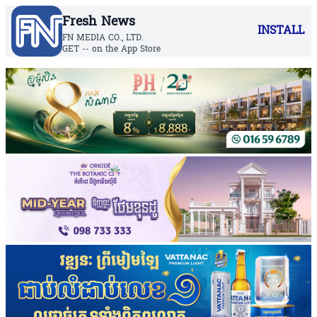
Fresh News
INSTALL
FN MEDIA CO., LTD.
GET -- on the App Store