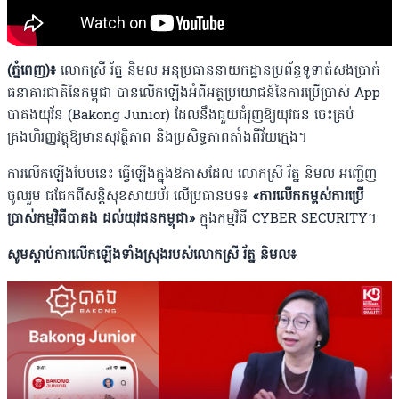
(ភ្នំពេញ)៖
លោកស្រី រ័ត្ន និមល អនុប្រធាននាយកដ្ឋានប្រព័ន្ធទូទាត់សងប្រាក់
ធនាគារជាតិនៃកម្ពុជា បានលើកឡើងអំពីអត្ថប្រយោជន៍នៃការប្រើប្រាស់ App
បាគងយុវ័ន (Bakong Junior) ដែលនឹងជួយ​ជំរុញឱ្យយុវជន ​​ចេះគ្រប់
គ្រងហិរញ្ញវត្ថុឱ្យមានសុវត្ថិភាព និងប្រសិទ្ធភាពតាំងពីវ័យក្មេង។
ការលើកឡើងបែបនេះ ធ្វើឡើងក្នុងឱកាសដែល លោកស្រី រ័ត្ន និមល អញ្ជើញ
ចូលរួម ជជែកពីសន្តិសុខសាយប័រ លើប្រធានបទ៖
«ការលើកកម្ពស់ការប្រើ
ប្រាស់កម្មវិធីបាគង ដល់យុវជនកម្ពុជា»
ក្នុងកម្មវិធី CYBER SECURITY។
សូមស្តាប់ការលើកឡើងទាំងស្រុងរបស់លោកស្រី រ័ត្ន និមល៖