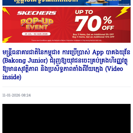
មន្រ្តីធនាគារជាតិនៃកម្ពុជា៖ ការប្រើប្រាស់ App បាគងយុវ័ន
(Bakong Junior) ​ជំរុញឱ្យយុវជន​​ចេះគ្រប់គ្រងហិរញ្ញវត្ថុ
ឱ្យមានសុវត្ថិភាព និងប្រសិទ្ធភាពតាំងពីវ័យក្មេង (Video
inside)
11-01-2026 08:24