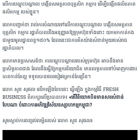
លើការបណ្តុះបណ្តាល បង្កើនសមត្ថភាពបុគ្គលិក កម្មករ ដើម្បីបង្កើតផលិតភាព
ផលិតកម្ម របស់ខ្លួន។
លោកបញ្ជាក់ថា រាល់ការចំណាយទៅលើការបណ្តុះបណ្តាល បង្កើនសមត្ថភាព
បុគ្គលិក កម្មករ រដ្ឋាភិបាលនឹងអនុញ្ញាតឱ្យក្រុមហ៊ុនទាំងនោះ យកមកកាត់កង
ជាមួយមូលដ្ឋានពន្ធ១៥០% ដែលនេះជាការគិតយ៉ាងសំខាន់មួយរបស់រាជ
រដ្ឋាភិបាល។
លោកមានប្រសាសន៍ថា ការបណ្តុះបណ្តាលរបស់ក្រុមហ៊ុន អាចនឹងមាន
ប្រសិទ្ធភាពជាង ដែលនឹងធ្វើឱ្យកម្មករនិយោជិត មានលទ្ធភាពទៅបំពេញការងារ
បានកាន់តែល្អ ទទួលបានផលបៀរវត្សកាន់តែច្រើន។
លោក សួន សុផល លើកឡើងបែបនេះ ធ្វើឡើង ក្នុងកម្មវិធី FRESH
BUSINESS​ ពិភាក្សាលើប្រធានបទ៖
«តើវិនិយោគចិនមានសារសំខាន់
បែបណា ចំពោះការ​អភិវឌ្ឍ​វិស័យឧស្សាហកម្ម​​កម្ពុជា?​
សូមស្តាប់ការពន្យល់លម្អិតរបស់ លោក សួន សុផល៖