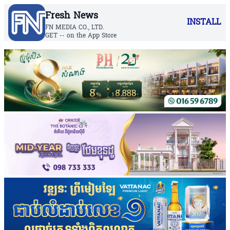
Fresh News
INSTALL
FN MEDIA CO., LTD.
GET -- on the App Store