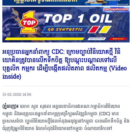
អនុប្រធានអ្នកនាំពាក្យ CDC: ​ក្រោមច្បាប់វិនិយោគថ្មី​ វិនិ
យោគិនត្រូវបានលើកទឹកចិត្ត ឱ្យបណ្តុះបណ្តាលទៅលើ
បុគ្គលិក កម្មករ ដើម្បីបង្កើតផលិតភាព ផលិតកម្ម (Video
inside)
13-02-2026 14:56
(ភ្នំពេញ)៖
លោក សួន សុផល អគ្គលេខាធិការរងគណៈកម្មាធិការវិនិយោគ
កម្ពុជា និងអនុប្រធានអ្នកនាំពាក្យក្រុមប្រឹក្សាអភិវឌ្ឍន៍កម្ពុជា (CDC) មាន
ប្រសាសន៍ថា ច្បាប់វិនិយោគថ្មីដែលកំពុងអនុវត្តនៅកម្ពុជា បានលើកទឹកចិត្ត និង
ជំរុញឱ្យអ្នកវិនិយោគ ដែលកំពុងវិនិយោគនៅកម្ពុជា ចំណាយថវិកាទៅ