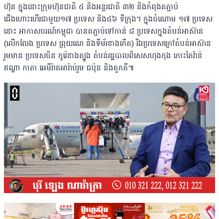
ហ៊ុន ក្នុងនោះក្រុមហ៊ុនជាតិ ៤ និងអន្តរជាតិ ៣២​ និងកំពុងតភ្ជាប់
ជើងហោះហើរជាមួយ១៧ ប្រទេស និង៤៦ ទីក្រុង។ ក្នុងចំណោម ១៧ ប្រទេស
នោះ អាកាសចរណ៍កម្ពុជា បានតភ្ជាប់ទៅកាន់ ៨ ប្រទេសក្នុងតំបន់អាស៊ាន
(លើកលែង ប្រទេស ព្រុយណេ និងទីម័រខាងកើត) រីឯប្រទេសក្រៅតំបន់អាស៊ាន
រួមមាន ប្រទេសចិន កូរ៉េខាងត្បូង តំបន់រដ្ឋបាលពិសេសហុងកុង កោះតៃវ៉ាន់
ឥណ្ឌា កាតា អេមីរ៉ាតអារ៉ាប់រួម ជប៉ុន និងតួកគី៕