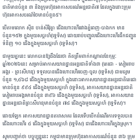
ជាតិមានចំនួន ៣ និងក្រុមហ៊ុនអាកាសចរណ៍អន្តរជាតិ៧ ដែលក្នុងនោះក្រុម
ហ៊ុនអាកាសចរណ៍ថៃមានចំនួន៥​។
បើតាមលោក ស៊ីន ចាន់សិរីវុត្ថា​ ជើងហោះហើររវាងភ្នំពេញ-បាងកក មាន
ចំនួន១៥២ ក្នុងមួយសប្តាហ៍(ទ្វេទិស) ដោយរាប់បញ្ជូលជើងហោះហើរដឹកជញ្ជូន
ទំនិញ ១០ ជើងក្នុងមួយសប្តាហ៍ (ទ្វេទិស)។
ជាមួយគ្នានេះ លោកបានឱ្យដឹងដែរថា គិតត្រឹមពាក់កណ្តាលខែកុម្ភៈ
ឆ្នាំ២០២៦នេះ សម្រាប់អាកាសយានដ្ឋានអន្តរជាតិទាំង៣ (តេជោ - សៀមរាប
អង្គរ - ព្រះសីហនុ) ទទួលបានជើងហោះហើរចេញ-ចូល (ទ្វេទិស) ជាមធ្យម
ចំនួន ១,៤៦៨ ជើងក្នុងមួយសប្តាហ៍ ក្នុងនោះអាកាសយានដ្ឋានអន្តរជាតិតេជោ
មានចំនួន ៩៩៤ ជើងក្នុងមួយសប្តាហ៍ (ទ្វេទិស), អាកាសយានដ្ឋានអន្តរជាតិ
សៀមរាបអង្គរមានចំនួន ៣៩៦ ជើងក្នុងមួយសប្តាហ៍ (ទ្វេទិស), អាកាសយាន
ដ្ឋានអន្តរជាតិព្រះសីហនុមានចំនួន ៧៤ ជើងក្នុងមួយសប្តាហ៍ (ទ្វេទិស)។
ដោយឡែក អាកាសយានដ្ឋានតារាសាគរ ដែលទើបបើកដំណើរការទទួលបាន
ជើងហោះហើរ ៤ ជើងក្នុងមួយសប្តាហ៍ (ទ្វេទិស) ជាជើងហោះហើរក្នុងស្រុក។
សូមបញ្ជាក់ថា បច្ចុប្បន្ននេះ កម្ពុជាមានក្រុមហ៊ុនអាកាសចរណ៍ចំនួន ៣៦ ក្រុម