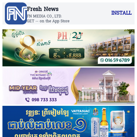
Fresh News
INSTALL
FN MEDIA CO., LTD.
GET -- on the App Store