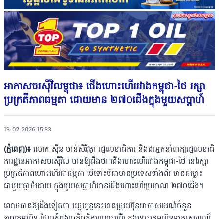
អាកាសចរស៉ីវិលម្ពុជា៖ ជើងហោះហើររវាងកម្ពុជា-ថៃ រក្សា
ប្រក្រតីភាពធម្មតា ដោយមាន ២៧០ជើង​ក្នុងមួយសប្តាហ៍
13-02-2026 15:33
(ភ្នំពេញ)៖
លោក ស៊ីន ចាន់សិរីវុត្ថា រដ្ឋលេខាធិការ និងជាអ្នកនាំពាក្យរដ្ឋលេខាធិ
ការដ្ឋានអាកាសចរស៊ីវិល បាន​ឱ្យដឹងថា ជើងហោះហើររវាងកម្ពុជា-ថៃ នៅរក្សា
ប្រក្រតីភាពហោះហើរជាធម្មតា បើទោះបីជាមានប្រទេសទាំងពីរ មានជម្លោះ
ជាមួយគ្នាក៏ដោយ ​ក្នុងមួយសប្តាហ៍​មានជើងហោះហើរប្រមាណ ២៧០ជើង។
​លោកបានឱ្យដឹងទៀតថា បច្ចុប្បន្ននេះមានក្រុមហ៊ុនអាកាសចរណ៍ចំនួន
១០ក្រុមហ៊ុន ដែលកំពុងប្រតិបត្តិការហោះហើរ ​ក្នុងនោះក្រុមហ៊ុនអាកាសចរណ៍