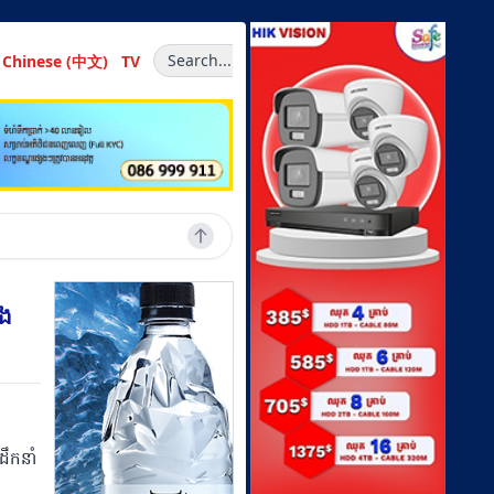
Search...
Chinese (中文)
TV
ុង
ដឹកនាំ
ង