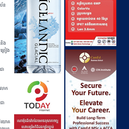
ាប័ន
 និង
មព្រៀង
លជា
ះ លោក
ុជា
ិនិយោគ