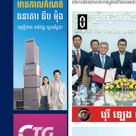
និងការវិនិយោគជាក់ស្តែងនៅពេលអ