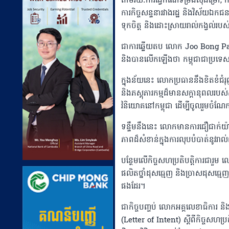
តាមរយៈការធ្វើកំណែទម្រង់ស៊ីជម្រៅ, ក
ការកិច្ចសន្ទនារវាងរដ្ឋ និងវិស័យឯ
ទុកចិត្ត និងដោះស្រាយរាល់កង្វល់របស
ជាការឆ្លើយតប លោក Joo Bong Park បា
និងបានលើកឡើងថា កម្ពុជាជាប្រទ
ក្នុងន័យនេះ លោកប្រធាននឹងខិតខំជំរុ
និងភស្តុភារកម្មដ៏មានសក្តានុពលរបស់
វិនិយោគនៅកម្ពុជា ដើម្បីចូលរួមចំណែក
ទន្ទឹមនឹងនេះ លោកមានការជឿជាក់យ៉ាង
ភាពដ៏សំខាន់ក្នុងការលុបបំបាត់នូវ
បន្ថែមលើកិច្ចសហប្រតិបត្តិការជារួម
ផលិតថ្នាំដុសធ្មេញ និងច្រាសដុសធ្មេញនៅ
ផងដែរ។
ជាកិច្ចបញ្ចប់ លោកអគ្គលេខាធិការ 
(Letter of Intent) ស្តីពីកិច្ចសហប្រតិ