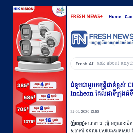
FRESH NEWS+
Home
Cam
សួរអ្វីៗគ្រប់យ៉ាងដ
Fresh AI
ជំនួបជាមួយមន្ដ្រីជាន់ខ្ពស់ C
Incheon ដែលជាទីក្រុងធំទី
21-02-2026 13:58
(ភ្នំពេញ)៖
លោក ជា វុទ្ធី អគ្គលេខាធិក
សហការី ទទួលជួបសម្តែងការគួរសម ន