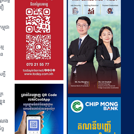
ូវយន្ត
នឿ
្ពុជា
្ម
ាព
្ខី
្រ
្លួន
ងបំណង
ច្ច