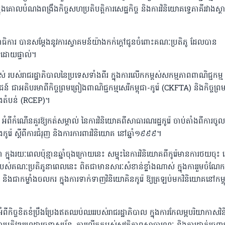
ុងគោលបំណងពង្រឹងកិច្ចសហប្រតិបត្តិការសេដ្ឋកិច្ច និងការវិនិយោគទ្វេភាគីរវាងស្ថ
ធិការ បានសម្តែងនូវការស្វាគមន៍យ៉ាងកក់ក្តៅជូនចំពោះគណៈប្រតិភូ ដែលបាន
ាដោយផ្ទាល់។
្ពស់ របស់រាជរដ្ឋាភិបាលនៃប្រទេសទាំងពីរ ក្នុងការលើកកម្ពស់សកម្មភាពពាណិជ្ជកម្ម
អតិបរមាពីកិច្ចព្រមព្រៀងពាណិជ្ជកម្មសេរីកម្ពុជា-កូរ៉េ (CKFTA) និងកិច្ចព្រ
្នុងតំបន់ (RCEP)។
ំពីកំណើនគួរឱ្យកត់សម្គាល់ នៃការវិនិយោគពីសាធារណរដ្ឋកូរ៉េ ចាប់តាំងពីការចូ
ិងកូរ៉េ ស្តីពីការជំរុញ និងការការពារវិនិយោគ នៅឆ្នាំ១៩៩៩។
ងរយៈពេលប៉ុន្មានឆ្នាំចុងក្រោយនេះ សម្ទុះនៃការវិនិយោគពីកូរ៉េមានការថយចុ
របស់គណៈប្រតិភូនាពេលនេះ ពិតជាមានសារៈសំខាន់ខ្លាំងណាស់ ក្នុងការរួមចំណែក
ា និងជាកម្លាំងចលករ ក្នុងការទាក់ទាញវិនិយោគិនកូរ៉េ ឱ្យត្រឡប់មកវិនិយោគនៅកម្ព
ពីកិច្ចខិតខំប្រឹងប្រែងឥតឈប់ឈររបស់រាជរដ្ឋាភិបាល ក្នុងការកែលម្អបរិយាកាសវ