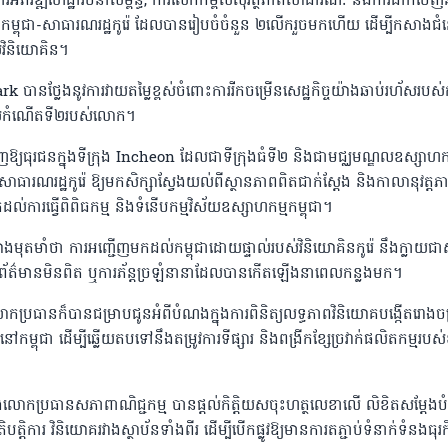
ារអភិវឌ្ឍហេដ្ឋារចនាសម្ព័ន្ធ, ការលើកកម្ពស់សុវត្ថិភាពសាធារណៈ និងការដាក់ចេញន
កជនកម្ពុជា-សាធារណរដ្ឋកូរ៉េ ដែលបានរៀបចំចំនួន ២លើករួចមកហើយ ដើម្បីកសាងជំ
់វិនិយោគិន។
នថ្លែងនូវការវាយតម្លៃខ្ពស់ចំពោះការរីកចម្រើនសេដ្ឋកិច្ចយ៉ាងឆាប់រហ័សរបស់កម
េសកំណើតទី២របស់លោក។
ញឱ្យធុរជនក្នុងទីក្រុង Incheon ដែលជាទីក្រុងធំទី២ និងជាមជ្ឈមណ្ឌលឧស្សាហកម
សាធារណរដ្ឋកូរ៉េ ឱ្យមកសិក្សាស្វែងយល់ពីស្ថានភាពពិតជាក់ស្តែង និងកាលានុវត្តភ
ដល់ការធ្វើពិពិធកម្ម និងទំនើបកម្មវិស័យឧស្សាហកម្មកម្ពុជា។
មុតមាំថា ការអញ្ជើញមកដល់កម្ពុជាដោយផ្ទាល់របស់វិនិយោគិនកូរ៉េ នឹងក្លាយជាសក
រាល់ព័ត៌មានមិនពិត ឬការភ័ន្តច្រឡំនានាដែលបានកើតឡើងនាពេលកន្លងមក។
 លោកប្រធានក៏បានជម្រាបជូនអំពីបំណងក្នុងការពិនិត្យលទ្ធភាពវិនិយោគបង្កើតរោងចក
កម្ពុជា ដើម្បីឆ្លើយតបទៅនឹងតម្រូវការទីផ្សារ និងពង្រីកខ្សែច្រវាក់ផលិតកម្មរបស់ខ
និងលោកប្រធានសភាពាណិជ្ជកម្ម បានផ្តល់កិត្តិយសចុះហត្ថលេខាលើ លិខិតសម្តែ
បត្តិការ វិនិយោគរវាងស្ថាប័នទាំងពីរ ដើម្បីបើកផ្លូវឱ្យមានការតភ្ជាប់ទំនាក់ទំនងធុរកិ