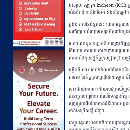
ឧស្សាហកម្មក្រុង Incheon (ICCI) ក្ន
ទាំងពីរ ឱ្យកាន់តែរឹងមាំ និងស៊ីជម្រៅ។
ក្នុងឱកាសនៃជំនួបនេះ លោកអគ្គលេខា
អញ្ជើញមកបំពេញទស្សនកិច្ចនៅកម្ពុជ
លោកបានគូសបញ្ជាក់ពីការប្តេជ្ញាចិត្តខ
វិនិយោគ តាមរយៈការទាញយកប្រយោជន៍ ជា
ភាពជាដៃគូសេដ្ឋកិច្ចគ្រប់ជ្រុងជ្រោយក
ទន្ទឹមនឹងនេះ លោកក៏បានរំលឹកផងដែរ អ
ធរមាន នៃកិច្ចព្រមព្រៀងរវាងកម្ពុជា ន
ទោះជាយ៉ាងណា ដោយសង្កេតឃើញថា ក្នុ
បានគូសបញ្ជាក់ថា ដំណើរទស្សនកិច្ច 
ផ្សព្វផ្សាយពីបរិយាកាសវិនិយោគកម្ពុជ
កាន់តែច្រើនឡើងវិញ។
ជាមួយគ្នានេះ លោកក៏បានជម្រាបជូនអំ