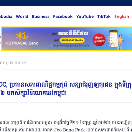
bodia
World
Business
Facebook
YouTube
TikTok
English
DC, ប្រធានសភាពាណិជ្ជកម្មកូរ៉េ សន្យាជំរុញឲ្យធុរជន ក្នុងទីក្រ
២ មកសិក្សាវិនិយោគនៅកម្ពុជា
ារគណៈកម្មាធិការវិនិយោគកម្ពុជា នាព្រឹកថ្ងៃទី២១ ខែកុម្ភៈ ឆ្នាំ២០២៦ បានអញ្ជើញ
ិងពិភាក្សា ការងារជាមួយ លោក Joo Bong Park ប្រធានសភាពាណិជ្ជកម្ម និ