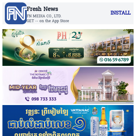
Fresh News
INSTALL
FN MEDIA CO., LTD.
GET -- on the App Store