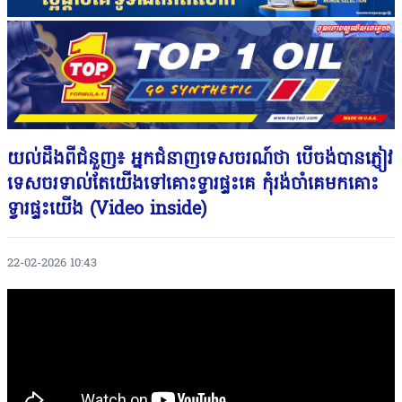
យល់ដឹងពីជំនួញ៖ អ្នកជំនាញទេសចរណ៍ថា បើចង់បានភ្ញៀវ
ទេសចរទាល់តែយើងទៅគោះទ្វារផ្ទះគេ កុំរង់ចាំគេមកគោះ
ទ្វារផ្ទះយើង (Video inside)
22-02-2026 10:43