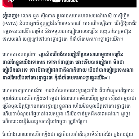
(ភ្នំពេញ)៖
លោក ធួន ស៊ីណាន ប្រធានសមាគមទេសចរណ៍អាស៊ី បាស៊ីហ្វិក
(PATA) និងជាអ្នកជំនួញក្នុងវិស័យទេសចរណ៍ បានលើកឡើងថា ដើម្បីឱ្យអាជីវ
កម្មទេសចរណ៍រីកចម្រើន និងទទួលបានភ្ញៀវទេសចរច្រើន លុះត្រាតែក្រុមហ៊ុន
ទេសចរណ៍ ចេញក្រៅទៅគោះទ្វារផ្ទះគេ កុំរង់ចាំគេមកគោះទ្វារផ្ទះយើង។
លោកបានពន្យល់ថា
«ប្រសិនបើចង់បានភ្ញៀវពីប្រទេសណាមួយមកច្រើន
ទាល់តែខ្លួនយើងទៅរកគេ ទៅទាក់ទាញគេ នោះទើបបានភ្ញៀវមក មិនថា
ភ្ញៀវចិននោះទេ ទោះបីជាភ្ញៀវជនជាតិណាក៏ដោយ បើចង់បានភ្ញៀវប្រទេសណា
ទាល់តែយើងទៅគោះទ្វាផ្ទះគេ កុំរង់ចាំគេមកគោះទ្វារផ្ទះយើង»
។
លោកមានប្រសាសន៍ថា ការរង់ចាំគេមកគោះទ្វារផ្ទះយើង គឺជាចំណុចអវិជ្ជមាន
មួយដែលបានកើតឡើងនៅកម្ពុជា ដែលលោកមើលឃើញ អ្នករកស៊ីនៅកម្ពុជាជា
ច្រើនចូលចិត្តឱ្យគេមកគោះទ្វារផ្ទះខ្លួនឯង ហើយមិនចូលចិត្តទៅគោះទ្វាផ្ទះគេ
ហើយជាចំណុចអវិជ្ជមានដែលកម្ពុជា ដើរមិនទាន់អ្នកជិតខាងផងដែរ។ ដូច្នេះ
ហើយនេះជាអ្វីដែលអ្នករកស៊ីនៅកម្ពុជា ត្រូវកែប្រែ។
តែយ៉ាងណាលោកលើកឡើងថា រដ្ឋាភិបាលក៏ដើរតួនាទីសំខាន់ដែរ ក្នុងការជួយ