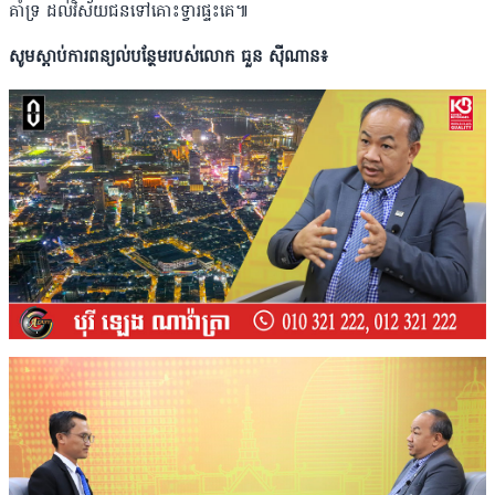
គាំទ្រ ដល់វិស័យជនទៅគោះទ្វារផ្ទះគេ៕
សូមស្តាប់ការពន្យល់បន្ថែមរបស់លោក ធួន ស៊ីណាន៖