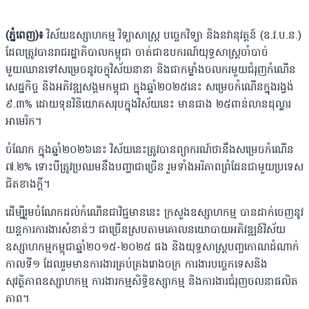
(ភ្នំពេញ)៖
វិស័យឧស្សាហកម្ម វិទ្យាសាស្ត្រ បច្ចេកវិទ្យា និងនវានុវត្តន៍ (ឧ.វ.ប.ន.)
ដែលត្រូវបានរាជរដ្ឋាភិបាលកម្ពុជា ចាត់ជាឧបករណ៍យុទ្ធសាស្ត្រចាំបាច់
មួយឈានទៅសម្រេចនូវចក្ខុវិស័យនានា និងជាកម្លាំងចលករមួយជំរុញកំណើន
សេដ្ឋកិច្ច និងអភិវឌ្ឍសង្គមកម្ពុជា ក្នុងឆ្នាំ២០២៥នេះ សម្រេចកំណើនក្នុងរង្វង់
៩.៣% ដោយទុនវិនិយោគសរុបក្នុងវិស័យនេះ មានជាង ២៥ពាន់លានដុល្លារ
អាមេរិក។
ចំណែក ក្នុងឆ្នាំ២០២៦នេះ វិស័យនេះត្រូវបានព្យាករណ៍ថានឹងសម្រេចកំណើន
៧.២% ទោះបីត្រូវប្រឈមនឹងបញ្ហាជាច្រើន រួមទាំងអរិភាពព្រំដែនជាមួយប្រទេស
ជិតខាងក្តី។
ដើម្បីរួមចំណែកដល់កំណើនជាវិជ្ជមាននេះ ក្រសួងឧស្សាហកម្ម បានដាក់ចេញនូវ
យន្តការការងារសំខាន់ៗ ជាច្រើនស្របតាមគោលនយោបាយអភិវឌ្ឍន៍វិស័យ
ឧស្សាហកម្មកម្ពុជាឆ្នាំ២០១៥-២០២៥ ផង និងយុទ្ធសាស្ត្របញ្ចកោណដំណាក់
កាលទី១ ដែលរួមមានការងារគ្រប់គ្រងរោងចក្រ ការងារបច្ចេកទេសនិង
សុវត្ថិភាពឧស្សាហកម្ម ការងារកម្មសិទ្ធិឧស្សាកម្ម និងការងារជំរុញចលនាផលិត
ភាព។