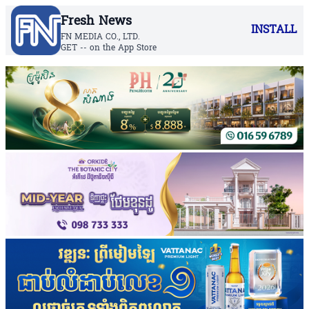
Fresh News
INSTALL
FN MEDIA CO., LTD.
GET -- on the App Store