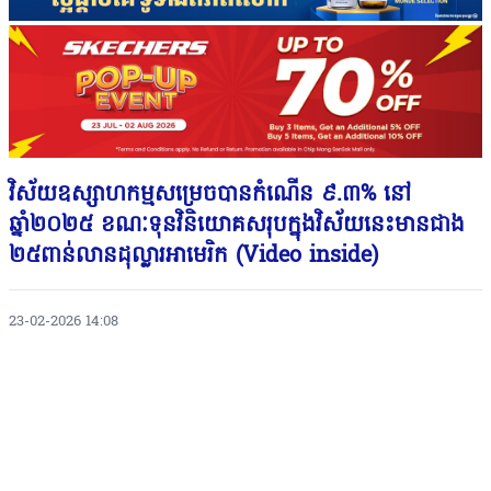
វិស័យឧស្សាហកម្មសម្រេចបានកំណើន ៩.៣% នៅ
ឆ្នាំ២០២៥ ខណៈទុនវិនិយោគសរុបក្នុងវិស័យនេះមានជាង
២៥ពាន់លានដុល្លារអាមេរិក (Video inside)
23-02-2026 14:08