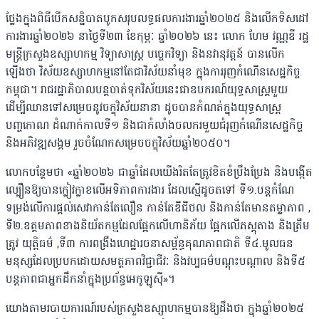
ថ្លែងក្នុងពិធីបើកសន្និបាតបូកសរុបលទ្ធផលការងារឆ្នាំ២០២៥ និងលើកទិសដៅ
ការងារឆ្នាំ២០២៦ នាថ្ងៃទី២៣ ខែកុម្ភៈ ឆ្នាំ២០២៦ នេះ លោក ហែម វណ្ណឌី រដ្ឋ
មន្ត្រីក្រសួងឧស្សាហកម្ម វិទ្យាសាស្ត្រ បច្ចេកវិទ្យា និងនវានុវត្តន៍ បានលើក
ឡើងថា វិស័យឧស្សាហកម្មនៅតែជាវិស័យនាំមុខ ក្នុងការរុញកំណើនសេដ្ឋកិច្ច
កម្ពុជា។ រាជរដ្ឋាភិបាលបន្តចាត់ទុកវិស័យនេះជាឧបករណ៍យុទ្ធសាស្ត្រមួយ
ដើម្បីឈានទៅសម្រេចនូវចក្ខុវិស័យនានា ដូចបានកំណត់ក្នុងយុទ្ធសាស្រ្ត
បញ្ចកោណ ដំណាក់កាលទី១ និងជាកំលាំងចលករមួយជំរុញកំណើនសេដ្ឋកិច្ច
និងអភិវឌ្ឍសង្គម រួចចំណែកសម្រេចចក្ខុវិស័យឆ្នាំ២០៥០។
លោកបន្ថែមថា «ឆ្នាំ២០២៦ ជាឆ្នាំដែលយើងរិតតែត្រូវខិតខំប្រឹងប្រែង និងបង្កើត
ល្បឿនឱ្យបានក្លៀវក្លាខលើអទិភាពការងារ ដែលស្មើដូចតទៅ ទី១.បន្តកំណែ
ទម្រង់លើការផ្តល់សេវាកាន់តែលឿន កាន់តែឌីជីថល និងកាន់តែមានតម្លាភាព ,
ទី២.ឧត្តមភាពខាងនិយ័តកម្មដែលផ្អែកលើហានិភ័យ ផ្អែកលើភស្តុតាង និងត្រឹម
ត្រូវ យុត្តិធម៌ ,ទី៣ ការពង្រឹងហេដ្ឋារចនាសម្ព័ន្ធគុណភាពជាតិ ទី៤.មូលធន
មនុស្សដែលប្របកដោយសមត្ថភាពវិជ្ជាជីវៈ និងវប្បធម៌បណ្តុះបណ្តាល និងទី៥
បន្តភាពជាអ្នកដឹកនាំក្នុងប្រព័ន្ធអេកូឡូស៊ី»។
យោងតាមរបាយការណ៍របស់ក្រសួងឧស្សាហកម្មបានឱ្យដឹងថា ក្នុងឆ្នាំ២០២៥