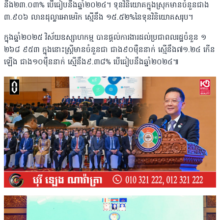
នឹង២៣.០៣% បើធៀបនឹងឆ្នាំ២០២៤។ ទុនវិនិយោគក្នុងស្រុកមានចំនួនជាង
៣.៩០៦ លានដុល្លារអាមេរិក ស្មើនឹង ១៥.៥២%នៃទុនវិនិយោគសរុប។
ក្នុងឆ្នាំ២០២៥ វិស័យឧស្សាហកម្ម បានផ្តល់ការងារដល់ប្រជាពលរដ្ឋចំនួន ១
២៦៨ ៩៥៣ ក្នុងនោះស្រី្តមានចំនួនជា ជាង៩០ម៉ឺននាក់ ស្មើនឹង៧១.២៤ កើន
ឡើង ជាង១០ម៉ឺននាក់ ស្មើនឹង៩.៣៨% បើធៀបនឹងឆ្នាំ២០២៤៕