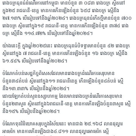
រោងចក្រធុនធំដំណើរការនៅកម្ពុជា មានចំនួន ៣ ០៨៣ រោងចក្រ ស្ថិតនៅ
ក្នុង២៥ រាជធានី-ខេត្ត មានការកើនឡើងចំនួន ៦៥៨ រោងចក្រ ស្មើនឹង
២៧.១៣% បើធៀបទៅនឹងឆ្នាំ២០២៤។ រោងចក្រធុនធំកើតថ្មីមានចំនួន ៧០០
រោងចក្រ ស្ថិតនៅក្នុង១៩ រាជធានី-ខេត្ត មានការកើនឡើងចំនួន ៣៧៤ រោង
ចក្រ ស្មើនឹង ១១៤.៧២% បើធៀបទៅនឹងឆ្នាំ២០២៤។
យ៉ាងនេះក្តី ក្នុងឆ្នាំ២០២៥នេះ រោងចក្រធុនធំបិទទ្វារមានចំនួន ៤២ រោងចក្រ
ស្ថិតនៅក្នុង ៧ រាជធានី-ខេត្ត មានការកើនឡើងចំនួន ១៦ រោងចក្រ ស្មើនឹង
៦១.៥៤% បើធៀបទៅនឹងឆ្នាំ២០២៤។
ចំណែកតំបន់សេដ្ឋកិច្ចពិសេសដែលមានរោងចក្រដំណើរការសរុបមាន
ចំនួន៣៤តំបន់ ស្ថិតនៅក្នុង១១ រាជធានីខេត្ត កើនឡើងចំនួន៤តំបន់ ស្មើ
នឹង១៣.៣៣% បើធៀបនឹងឆ្នាំ២០២៤។
ដោយឡែកតំបន់សួនឧស្សាហកម្ម ដែលមានរោងចក្រដំណើរការសរុបមាន
ចំនួន២៣សួន ស្ថិតនៅក្នុង៦រាជធានី-ខេត្ត មានការកើនឡើងចំនួន៣សួន ស្មើ
នឹង១៥% បើធៀបនឹងឆ្នាំ២០២៤។
ចំណែកទុនវិនិយោគសរុបក្នុងវិស័យនេះ មានជាង ២៥.១៦៨ លានដុល្លារ
អាមេរិក មានការកើនឡើងជាង៤.៨១១ លានដុល្លារអាមេរិក ស្មើ