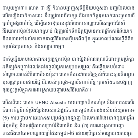
ជាមួយគ្នានោះ លោក ជា វុទ្ធី ក៏បានបង្ហាញសុទិដ្ឋិនិយមខ្ពស់ថា បញ្ហាដែលបាន
លើកឡើងនាឱកាសនេះ នឹងត្រូវបានពិភាក្សា និងយកចិត្តទុកដាក់ដោះស្រាយពី
គ្រប់តួអង្គពាក់ព័ន្ធ ដើម្បីធានាឱ្យបាននូវបរិយាកាសល្អប្រសើរសម្រាប់ថែទាំ
វិនិយោគជប៉ុនដែលមានស្រាប់ ជំរុញលើកទឹកចិត្តឱ្យមានការពង្រីកការវិនិយោគ
និងឈានទៅដល់ការទាក់ទាញវិនិយោគថ្មីមកពីជប៉ុន ក្នុងគោលបំណងធ្វើពិពិធ
កម្មទាំងប្រភពទុន និងឧស្សាហកម្ម។
ជាកិច្ចឆ្លើយតបលោកឯកអគ្គរដ្ឋទូតជប៉ុន បានថ្លែងអំណរគុណចំពោះក្រុមប្រឹក្សា
អភិវឌ្ឍន៍កម្ពុជាដែលតែងតែផ្តល់នូវការសម្របសម្រួល និងឆ្លើយតបចំពោះ
សំណូមពររបស់វិនិយោគិនជប៉ុន។ លោកក៏បានវាយតម្លៃខ្ពស់ចំពោះស្មារតីទទួល
ខុសត្រូវប្រកបដោយវិជ្ជាជីវៈរបស់ក្រសួង-ស្ថាប័នពាក់ព័ន្ធ ព្រមទាំងបានបង្ហាញ
នូវឆន្ទៈខ្ពស់ក្នុងការដោះស្រាយបញ្ហារបស់វិនិយោគិន។
លើសពីនេះ លោក UENO Atsushi បានបញ្ជាក់ពីការគាំទ្រ និងកោតសរសើរ
ចំពោះកិច្ចខិតខំប្រឹងប្រែងរបស់រាជរដ្ឋាភិបាលកម្ពុជាលើការងារសំខាន់ៗរួមមាន៖
(១) ការបង្ក្រាបការឆបោកតាមប្រព័ន្ធអនឡាញ ដែលការណ៍នេះបានជួយពង្រឹង
ទំនុកចិត្ត និងសុវត្ថិភាពសម្រាប់វិនិយោគិន និង (២) ការដោះស្រាយបញ្ហា
តានតឹងនៅតាមបណ្តោយព្រំដែនកម្ពុជា-ថៃ ដោយប្រើប្រាស់មធ្យោបាយការទូត