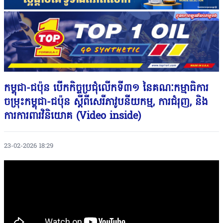
កម្ពុជា-ជប៉ុន បេីកកិច្ចប្រជុំលើកទី៣១ នៃគណៈកម្មាធិការ
ចម្រុះកម្ពុជា-ជប៉ុន ស្តីពីសេរីភាវូបនីយកម្ម, ការជំរុញ, និង
ការការពារវិនិយោគ (Video inside)
23-02-2026 18:29