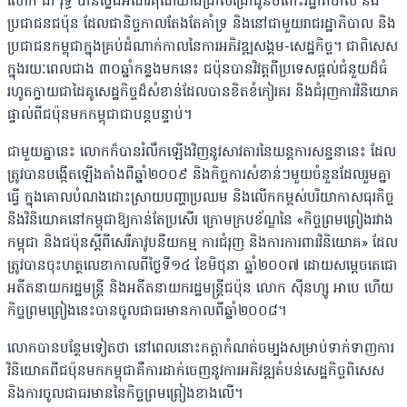
លោក ជា វុទ្ធី បានថ្លែងអំណរគុណយ៉ាងជ្រាលជ្រៅជូនចំពោះរដ្ឋាភិបាល និង
ប្រជាជនជប៉ុន ដែលជានិច្ចកាលតែងតែគាំទ្រ និងនៅជាមួយរាជរដ្ឋាភិបាល និង
ប្រជាជនកម្ពុជាក្នុងគ្រប់ដំណាក់កាលនៃការអភិវឌ្ឍសង្គម-សេដ្ឋកិច្ច។ ជាពិសេស
ក្នុងរយៈពេលជាង ៣០ឆ្នាំកន្លងមកនេះ ជប៉ុនបានវិវត្តពីប្រទេសផ្តល់ជំនួយដ៏ធំ
រហូតក្លាយជាដៃគូសេដ្ឋកិច្ចដ៏សំខាន់ដែលបានខិតខំកៀរគរ និងជំរុញការវិនិយោគ
ផ្ទាល់ពីជប៉ុនមកកម្ពុជាជាបន្តបន្ទាប់។
ជាមួយគ្នានេះ លោកក៏បានរំលឹកឡើងវិញនូវសាវតារនៃយន្តការសន្ទនានេះ ដែល
ត្រូវបានបង្កើតឡើងតាំងពីឆ្នាំ២០០៩ និងកិច្ចការសំខាន់ៗមួយចំនួនដែលរួមគ្នា
ធ្វើ ក្នុងគោលបំណងដោះស្រាយបញ្ហាប្រឈម និងលើកកម្ពស់បរិយាកាសធុរកិច្ច
និងវិនិយោគនៅកម្ពុជាឱ្យកាន់តែប្រសើរ ក្រោមក្របខ័ណ្ឌនៃ «កិច្ចព្រមព្រៀងរវាង
កម្ពុជា និងជប៉ុនស្តីពីសេរីភាវូបនីយកម្ម ការជំរុញ និងការការពារវិនិយោគ» ដែល
ត្រូវបានចុះហត្ថលេខាកាលពីថ្ងៃទី១៤ ខែមិថុនា ឆ្នាំ២០០៧ ដោយសម្ដេចតេជោ
អតីតនាយករដ្ឋមន្រ្ដី និងអតីតនាយករដ្ឋមន្រ្ដីជប៉ុន លោក ស៊ីនហ្សូ អាបេ ហើយ
កិច្ចព្រមព្រៀងនេះបានចូលជាធរមានកាលពីឆ្នាំ២០០៨។
លោកបានបន្ថែមទៀតថា នៅពេលនោះកត្តាកំណត់ចម្បងសម្រាប់ទាក់ទាញការ
វិនិយោគពីជប៉ុនមកកម្ពុជាគឺការដាក់ចេញនូវការអភិវឌ្ឍតំបន់សេដ្ឋកិច្ចពិសេស
និងការចូលជាធរមាននៃកិច្ចព្រមព្រៀងខាងលើ។