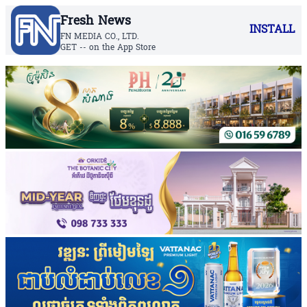
Fresh News
INSTALL
FN MEDIA CO., LTD.
GET -- on the App Store