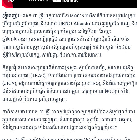
(ភ្នំពេញ)៖
លោក ជា វុទ្ធី អគ្គលេខាធិការគណៈកម្មាធិការវិនិយោគកម្ពុជានៃក្រុម
ប្រឹក្សាអភិវឌ្ឍន៍កម្ពុជា និងលោក UENO Atsushi ឯកអគ្គរដ្ឋទូតវិសាមញ្ញ និង
ពេញសមត្ថភាពនៃប្រទេសជប៉ុនប្រចាំកម្ពុជា នាថ្ងៃទី២៣ ខែកុម្ភៈ
ឆ្នាំ២០២៦នេះ បានអញ្ជើញធ្វើជាសហប្រធានដឹកនាំកិច្ចប្រជុំលើកទី៣១ នៃ
គណៈកម្មាធិការចម្រុះកម្ពុជា-ជប៉ុនក្រោមកិច្ចព្រមព្រៀងរវាងកម្ពុជា និងជប៉ុន
ស្តីពីសេរីភាវូបនីយកម្ម, ការជំរុញ, និងការការពារវិនិយោគ។
កិច្ចប្រជុំនេះមានការចូលរួមពីតំណាងក្រសួង-ស្ថាប័នពាក់ព័ន្ធ, សមាគមធុរកិច្ច
ជប៉ុននៅកម្ពុជា (JBAC), ទីភ្នាក់ងារសហប្រតិបត្តិការអន្តរជាតិនៃប្រទេសជប៉ុន
(JICA), អង្គការពាណិជ្ជកម្មក្រៅប្រទេសជប៉ុន (JETRO), និងតំណាងក្រុមហ៊ុន
ជប៉ុនដែលមានប្រតិបត្តិការវិនិយោគនៅកម្ពុជា សរុបប្រមាណ២០០រូប ទាំង
ដោយផ្ទាល់ និងតាមប្រព័ន្ធអនឡាញ។
នាឱកាសនោះលោក ជា វុទ្ធី បានសម្ដែងនូវការស្វាគមន៍យ៉ាងកក់ក្តៅជូនចំពោះ
វត្តមានរបស់លោកឯកអគ្គរដ្ឋទូត, តំណាងក្រសួង-ស្ថាប័ន, សមាគម, អង្គការ,
និងផ្នែកឯកជនជប៉ុនទាំងអស់ដែលមានវត្តមាននៅក្នុងកិច្ចប្រជុំនេះ។