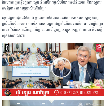
ដែលជាកត្តាគន្លឹះក្នុងការស្តារ និងលើកកម្ពស់បរិយាកាសវិនិយោគ និងភស្តុភារ
កម្មឱ្យមានភាពល្អប្រសើរឡើងវិញ។
សូមជម្រាបជូនផងដែរថា ប្រធានបទដែលបានលើកយកមកពិភាក្សាក្នុងកិច្ច
ប្រជុំលើកទី៣១នេះ មានវិសាលភាពគ្របដណ្តប់លើការងារសំខាន់ៗជាច្រើន រួម
មាន៖ វិស័យសារពើពន្ធ, បរិស្ថាន, ពាណិជ្ជកម្ម, ភស្ដុភារកម្ម, ថាមពល និងសន្តិ
សុខសាធារណៈ៕