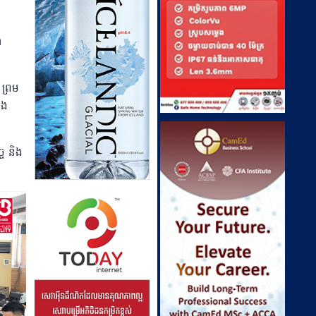
ា
 ព្រម
ិង
ច និង