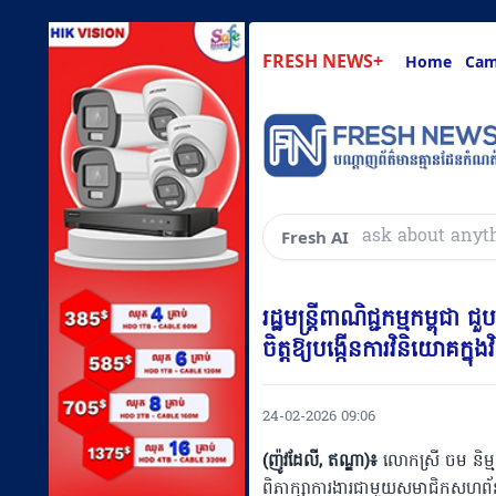
FRESH NEWS+
Home
Cam
សួរអ្វីៗគ្រប់យ៉ាងដែ
Fresh AI
រដ្ឋមន្ត្រីពាណិជ្ជកម្មកម្ព
ចិត្តឱ្យបង្កើនការវិនិយោគក្ន
24-02-2026 09:06
(ញ៉ូវដែលី, ឥណ្ឌា)៖
លោកស្រី ចម និម្មល
ពិភាក្សាការងារជាមួយសមាជិកសហព័ន