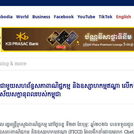
bodia
World
Business
Facebook
YouTube
TikTok
English
លអ្នកចង់ដឹង
ុជា ជួបជាមួយសហព័ន្ធសភាពាណិជ្ជកម្ម និងឧស្សាហកម្មឥណ្ឌា លើក
ុងវិស័យសក្ដានុពលរបស់កម្ពុជា
 រដ្ឋមន្រ្តីក្រសួងពាណិជ្ជកម្ម នៅថ្ងៃចន្ទ ទី២៣ ខែកុម្ភៈ ឆ្នាំ២០២៦ បានទទួលជួប
្ធសភាពាណិជ្ជកម្ម និងឧស្សាហកម្មឥណ្ឌា (FICCI) ដែលដឹកនាំដោយលោក Che