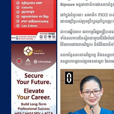
Bijesure អគ្គលេខាធិការរងសហព័ន្ធស
នៅក្នុងជំនួបនេះ សមាជិក FICCI បានបង
ដោយប្រើប្រាស់ក្រុមប្រឹក្សាធុរកិច្ចចម្រ
ជាការឆ្លើយតប លោកស្រីរដ្ឋមន្ត្រីបាន
ទាំងសហការជិតស្និតជាមួយនឹងវិស័យឯក
វិនិយោគរវាងពាណិជ្ជករ និងវិនិយោគិ
សហព័ន្ធសភាពាណិជ្ជកម្ម និងឧស្សាហក
ឧស្សាហកម្មរបស់ប្រទេសឥណ្ឌា ដ