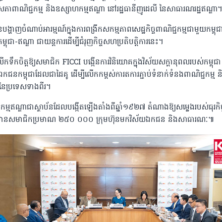
ភាពាណិជ្ជកម្ម និងឧស្សាហកម្មឥណ្ឌា នៅរដ្ឋធានីញូដេលី នៃសាធារណរដ្ឋឥណ្ឌា។
្ហាញចំណាប់អារម្មណ៍ក្នុងការពង្រីកសកម្មភាពសេដ្ឋកិច្ចពាណិជ្ជកម្មជាមួយកម្ពុជ
ុះកម្ពុជា-ឥណ្ឌា ជាយន្តការដើម្បីជំរុញកិច្ចសហប្រតិបត្តិការនេះ។
លើកទឹកចិត្តឱ្យសមាជិក FICCI បង្កើនការវិនិយោគក្នុងវិស័យសក្ដានុពលរបស់កម្ពុជា
ជនកម្ពុជាដែលជាដៃគូ ដើម្បីលើកកម្ពស់ការតការភ្ជាប់ទំនាក់ទំនងពាណិជ្ជកម្ម ន
ននៃប្រទេសទាងពីរ។
ម្មឥណ្ឌាជាស្ថាប័នដែលបង្កើតឡើងតាំងពីឆ្នាំ១៩២៧ តំណាងឱ្យសម្លេងរបស់ធុរកិច្
ែលមានសមាជិកប្រមាណ ២៥០ ០០០ ក្រុមហ៊ុនមកវិស័យឯកជន និងសាធារណៈ៕