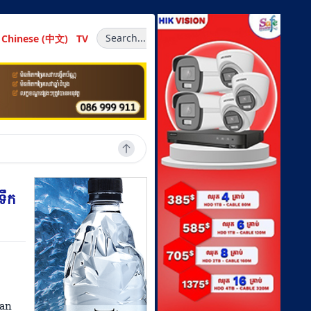
Search...
Chinese (中文)
TV
ទឹក
tan