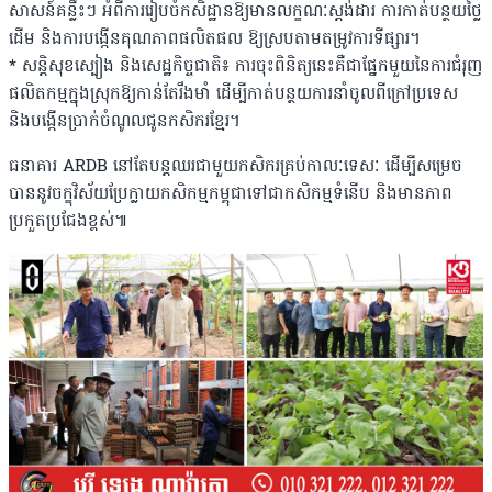
សាសន៍គន្លឹះៗ អំពីការរៀបចំកសិដ្ឋានឱ្យមានលក្ខណៈស្តង់ដារ ការកាត់បន្ថយថ្លៃ
ដើម និងការបង្កើនគុណភាពផលិតផល ឱ្យស្របតាមតម្រូវការទីផ្សារ។
* សន្តិសុខស្បៀង និងសេដ្ឋកិច្ចជាតិ៖ ការចុះពិនិត្យនេះគឺជាផ្នែកមួយនៃការជំរុញ
ផលិតកម្មក្នុងស្រុកឱ្យកាន់តែរឹងមាំ ដើម្បីកាត់បន្ថយការនាំចូលពីក្រៅប្រទេស
និងបង្កើនប្រាក់ចំណូលជូនកសិករខ្មែរ។
ធនាគារ ARDB នៅតែបន្តឈរជាមួយកសិករគ្រប់កាលៈទេសៈ ដើម្បីសម្រេច
បាននូវចក្ខុវិស័យប្រែក្លាយកសិកម្មកម្ពុជាទៅជាកសិកម្មទំនើប និងមានភាព
ប្រកួតប្រជែងខ្ពស់៕