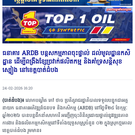
ធនាគារ ARDB បន្តសកម្មភាពចុះផ្ទាល់ ដល់មូលដ្ឋានកសិ
ដ្ឋាន ដើម្បីពង្រឹងខ្សែច្រវាក់ផលិតកម្ម និងគាំទ្រសន្តិសុខ
ស្បៀង នៅខេត្តបាត់ដំបង
24-02-2026 16:20
(បាត់ដំបង)៖
លោកបណ្ឌិត កៅ ថាច ប្រតិភូរាជរដ្ឋាភិបាលទទួលបន្ទុកជាអគ្គ
នាយក ធនាគារអភិវឌ្ឍន៍ជនបទ និងកសិកម្ម (ARDB) នៅថ្ងៃទី២៤ ខែកុម្ភៈ
ឆ្នាំ២០២៦ បានបន្តដឹកនាំសហការី អញ្ជើញចុះពិនិត្យដោយផ្ទាល់នូវវឌ្ឍនភាព
ការងារ និងផលិតកម្មកសិកម្មនៅទីតាំងយុទ្ធសាស្ត្រចំនួន ០២ ក្នុងស្រុកថ្មគោល
ខេត្តបាត់ដំបង រួមមាន៖