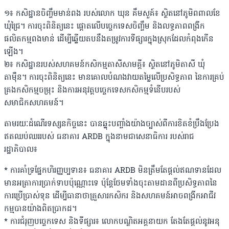
១៖ កសិដ្ឋានចិញ្ចឹមមាន់ពង របស់លោក ឃុន គឹមសួគ៍៖ ស្ថិតនៅភូមិពពាលខែ
ឃុំជ្រៃ។ ការចុះពិនិត្យនេះ ផ្តោតលើបច្ចេកទេសចិញ្ចឹម និងលទ្ធភាពពង្រីក
ផលិតកម្មពងមាន់ ដើម្បីឆ្លើយតបនឹងតម្រូវការទីផ្សារក្នុងស្រុកដែលកំពុងកើន
ឡើង។
២៖ កសិដ្ឋានរបស់សហគមន៍កសិកម្មតាសីសាមគ្គី៖ ស្ថិតនៅភូមិតាសី ឃុំ
តាម៉ឺន។ ការចុះពិនិត្យនេះ មានគោលបំណងវាយតម្លៃលើប្រសិទ្ធភាព នៃការគ្រប់
គ្រងកសិកម្មចម្រុះ និងការអនុវត្តបច្ចេកទេសកសិកម្មទំនើបរបស់
សមាជិកសហគមន៍។
តាមរយៈដំណើរទស្សនកិច្ចនេះ បានឆ្លុះបញ្ចាំងយ៉ាងច្បាស់ពីការខិតខំប្រឹងប្រែង
ឥតឈប់ឈររបស់ ធនាគារ ARDB ក្នុងនាមជាសេនាធិការ របស់រាជ
រដ្ឋាភិបាល៖
* ការគាំទ្រផ្នែកហិរញ្ញប្បទាន៖ ធនាគារ ARDB មិនត្រឹមតែផ្ដល់ឥណទានដែល
មានអត្រាការប្រាក់ទាបប៉ុណ្ណោះទេ ប៉ុន្តែថែមទាំងចុះតាមដានពីប្រសិទ្ធភាពនៃ
ការប្រើប្រាស់ទុន ដើម្បីធានាថាគ្រួសារកសិករ និងសហគមន៍អាចពង្រីកអាជីវ
កម្មបានយ៉ាងពិតប្រាកដ។
* ការជំរុញបច្ចេកទេស និងទីផ្សារ៖ លោកបណ្ឌិតអគ្គនាយក តែងតែផ្តល់នូវអនុ