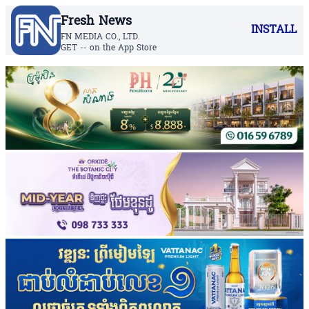
Fresh News
INSTALL
FN MEDIA CO., LTD.
GET -- on the App Store