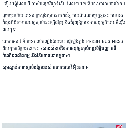
គ្រឿងបង្គុំដែលប្រើប្រាស់បច្ចេកវិទ្យាទំនើប ដែលទាមទារឱ្យមានការការពារម៉ាក។
​ដូចច្នេះហើយ បានជាក្រសួងស្ថាប័នពាក់ព័ន្ធ ចាប់ពីពេលបច្ចុប្បន្ននេះ បាននិង
កំពុងពិនិត្យការអនុវត្តច្បាប់នេះឡើងវិញ និងជំរុញឱ្យមានការអនុវត្តឱ្យបានតឹងរ៉ឹង
ជាងមុន​។
លោកមេធាវី អ៊ុំ រតនា លើកឡើងបែបនេះ ធ្វើឡើងក្នុង FRESH BUSINESS​
ពិភាក្សាលើប្រធានបទ៖
«សារៈសំខាន់នៃការអនុវត្តច្បាប់កម្មសិទ្ធិបញ្ញា ​លើ​
កំណើន​ផលិតកម្ម​ និង​វិនិយោគនៅកម្ពុជា»
។
សូមស្តាប់ការពន្យល់បន្ថែមរបស់ ​លោកមេធាវី អ៊ុំ រតនា៖