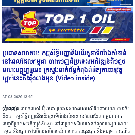
ប្រធានសមាគម៖ កម្មសិទ្ធិបញ្ញានឹងដើរតួនាទីយ៉ាងសំខាន់
នៅពេលដែលកម្ពុជា ចាកចេញពីប្រទេសអភិវឌ្ឍន៍តិចតួច
ខណៈបច្ចុប្បន្ននេះ ក្រសួងពាក់ព័ន្ធកំពុងពិនិត្យការអនុវត្ត
ច្បាប់នេះតឹងរ៉ឹងជាងមុន (Video inside)
27-03-2026 13:45
(ភ្នំពេញ)៖
លោកមេធាវី អ៊ុំ រតនា ​ប្រធានសមាគមកម្មសិទ្ធិបញ្ញាកម្ពុជា បានឱ្យ
ដឹងថា​ កម្មសិទ្ធិបញ្ញានឹងដើរតួនាទីយ៉ាងសំខាន់ នៅពេលដែលកម្ពុជា ចាក
ចេញពីប្រទេសអភិវឌ្ឍន៍តិចតួច ទៅជាប្រទេសដែលមានចំណូលមធ្យម ​ដោយ
កម្ពុជានឹងផ្តោតទៅលើការផលិតរបស់ សហគ្រាសធុនតូច និងមធ្យម​ ការផលិត