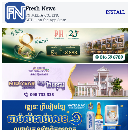
Fresh News
INSTALL
FN MEDIA CO., LTD.
GET -- on the App Store