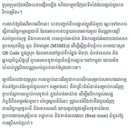
ក្រុមក្រុមហ៊ុនយើងបានបង្កើតឡើង ហើយកម្ពុជាវិញជាទីតាំងដែលផ្តល់នូវភាព
រីកចម្រើន»។
ការដាក់ឱ្យដំណើរការលើកនេះ បានបញ្ជាក់ពីការផ្លាស់ប្តូរដ៏ធំមួយ ឆ្ពោះទៅរកការ
ធ្វើពាណិជ្ជកម្មអន្តរជាតិ ដែលអាចកាត់បន្ថយភាពរអាក់រអួល មិនត្រូវការប្រើ
សាច់ប្រាក់សុទ្ធ និងការកសាង ការតភ្ជាប់អាស៊ាន និងការផ្តល់អំណាចដល់សហ
គ្រាសធុនមីក្រូ តូច និងមធ្យម (MSMEs) ដើម្បីធ្វើប្រតិបត្តិការ តាមរយៈស្កេន
QR Code ក្នុងស្រុក ដែលមាននៅគ្រប់ទីកន្លែង មិនថា តំបន់ទេសចរ និង
អ្នកធុរកិច្ចសិង្ហបុរី ពួកគេអាចទូទាត់ប្រតិបត្តិការភ្លាមៗនៅកម្ពុជា ដោយមិន
ចាំបាច់ប្តូររូបិយបណ្ណសាច់ប្រាក់ជាក់ស្តែងនោះទេ។
ក្រៅពីភាពងាយស្រួល ការតភ្ជាប់នេះដើរតួជាកាតាលីករសម្រាប់សមាហរណកម្ម
តំបន់ឱ្យកាន់តែទូលំទូលាយ។ គម្រោងនេះ គឺជាគ្រឹះដ៏សំខាន់សម្រាប់ការជំរុញ
ក្របខ័ណ្ឌការតភ្ជាប់ការទូទាត់ ក្នុងតំបន់អាស៊ាន ដើម្បីលើកកម្ពស់សេដ្ឋ
កិច្ចឌីជីថលរួមតែមួយ។ លំហូរមូលនិធិនេះ ត្រូវបានរំពឹងថានឹងជួយជំរុញ
ពាណិជ្ជកម្មទ្វេភាគី និងទេសចរណ៍ ដោយផ្តល់នូវជម្រើសទូទាត់ដែល
ប្រកបដោយសុវត្ថិភាព តម្លាភាព និងទាន់ពេលវេលា (Real-time) ជំនួសឱ្យ
ការប្រើសាច់ប្រាក់។