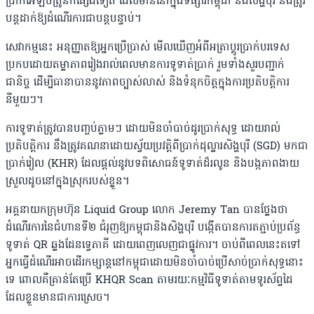
ប្រាក់អេឡិចត្រូនិកផ្សេងទៀត ដែលមាននៅក្នុងទីផ្សារកម្ពុជា និងសិង្ហបុរី នឹងត្រូវ
បន្តដាក់ឱ្យដំណើរការជាបន្តបន្ទាប់។
សេវាកម្មនេះ អនុញ្ញាតឱ្យអ្នកប្រើប្រាស់ មើលឃើញអំពីអត្រាប្តូរប្រាក់បរទេស
ប្រកបដោយតម្លាភាពរៀងរាល់ពេលមានការទូទាត់ប្រាក់ រួមទាំងសួរបញ្ជាក់
ជានិច្ច ដើម្បីធានាបាននូវភាពច្បាស់លាស់ និងទំនុកចិត្តក្នុងការប្រតិបត្តិការ
នីមួយៗ។
ការទូទាត់ត្រូវបានបញ្ចប់ភ្លាមៗ ដោយមិនចាំបាច់ដូរប្រាក់សុទ្ធ ដោយរាល់
ប្រតិបត្តិការ នឹងត្រូវគណនាដោយស្វ័យប្រវត្តិពីប្រាក់ដុល្លារសិង្ហបុរី (SGD) មកជា
ប្រាក់រៀល (KHR) ដែលផ្តល់នូវបទពិសោធន៍ទូទាត់ដ៏រលូន និងបង្កភាពងាយ
ស្រួលដូចនៅក្នុងស្រុករបស់ខ្លួន។
អគ្គនាយកក្រុមហ៊ុន Liquid Group លោក Jeremy Tan បានថ្លែងថា
ដំណើរការនៃជំហានទី២ ជំរុញឱ្យកម្ពុជានិងសិង្ហបុរី បង្កើតបានការតភ្ជាប់ប្រព័ន្ធ
ទូទាត់ QR ឆ្លងដែនទ្វេភាគី ដោយពេញលេញជាផ្លូវការ។ ចាប់ពីពេលនេះតទៅ
អ្នកធ្វើដំណើរអាចដើរកម្សាន្តនៅកម្ពុជាដោយមិនចាំបាច់ប្រើសាច់ប្រាក់សុទ្ធនោះ
ទេ ពោលគឺគ្រាន់តែប្រើ KHQR Scan តាមរយៈកម្មវិធីទូទាត់តាមទូរស័ព្ទដៃ
ដែលខ្លួនមានជាការស្រេច។