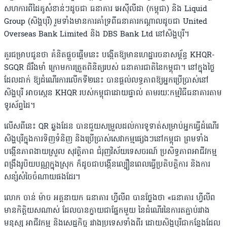
សហការពីដៃគូសំខាន់ៗដូចជា ធនាគារ អេស៊ីលីដា (កម្ពុជា) និង Liquid
Group (សិង្ហបុរី) រួមទាំងមានការគាំទ្រពីធនាគារកណ្តាលដូចជា United
Overseas Bank Limited និង DBS Bank Ltd នៅសិង្ហបុរី។
គួរជម្រាបជូនថា គំនិតផ្តួចផ្តើមនេះ បង្កើតឱ្យមានហេដ្ឋារចនាសម្ព័ន្ធ KHQR-
SGQR ដ៏រឹងមាំ ក្រោមការត្រួតពិនិត្យរបស់ ធនាគារជាតិនៃកម្ពុជា។ នៅក្នុងថ្ងៃ
ដែលដាក់ ឱ្យដំណើរការលើកទី២នេះ បានផ្តល់លទ្ធភាពឱ្យអ្នកប្រើប្រាស់នៅ
សិង្ហបុរី អាចស្កេន KHQR របស់កម្ពុជាដោយផ្ទាល់ តាមរយៈកម្មវិធីធនាគារតាម
ទូរស័ព្ទដៃ។
លើសពីនេះ QR ឆ្លងដែន បានជួយសម្រួលដល់ការទូទាត់សម្រាប់អ្នកធ្វើដំណើរ
សិង្ហបុរីក្នុងការទិញទំនិញ និងប្រើប្រាស់សេវាកម្មផ្សេងៗនៅកម្ពុជា ព្រមទាំង
បង្កើនភាពងាយស្រួល សុវត្ថិភាព ជំរុញវិស័យទេសចរណ៍ ប្រសិទ្ធភាពអាជីវកម្ម
ពង្រឹងរូបិយបណ្ណក្នុងស្រុក ក៏ដូចជាបង្កើនល្បឿនពេលធ្វើប្រតិបត្តិការ និងការ
សន្សំសំចៃចំណាយផងដែរ។
លោក ចាន់ ម៉ាច អគ្គនាយក ធនាគារ ហ្វីលីព បានថ្លែងថា «ធនាគារ ហ្វីលីព
មានកិត្តិយសណាស់ ដែលបានក្លាយជាផ្នែកមួយ នៃដំណើរនៃការតភ្ជាប់រវាង
មនុស្ស អាជីវកម្ម និងសេដ្ឋកិច្ច រវាងប្រទេសទាំងពីរ ដោយសិង្ហបុរីជាកន្លែងដែល