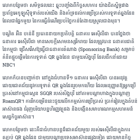
លោកបន្ថែមថា សមិទ្ធផលនេះ ឆ្លុះបញ្ចាំងពីកិច្ចសហការ យ៉ាងជិតស្និទ្ធរវាង
ប្រព័ន្ធអេកូឡូស៊ីទូទាត់របស់យើង និងគាំទ្រដល់ការប្រើប្រាស់ការទូទាត់ឆ្លងដែន
ដែលជាផ្នែកមួយ នៃការធ្វើដំណើរប្រចាំថ្ងៃកាន់តែងាយស្រួលជាងមុន។
បណ្ឌិត អ៊ិន ចាន់នី ប្រធាននាយកប្រតិបត្តិ ធនាគារ អេស៊ីលីដា បានថ្លែងថា
ធនាគារ អេស៊ីលីដា មានសេចក្តីសោមនស្សរីករាយ ដែលត្រូវបាន ធនាគារជាតិ
នៃកម្ពុជា ជ្រើសរើសឱ្យធ្វើជាធនាគារតំណាង (Sponsoring Bank) សម្រាប់
គំនិតផ្តួចផ្តើមនៃការទូទាត់ QR ឆ្លងដែន ជាមួយសិង្ហបុរី ដែលដឹកនាំដោយ
NBC។
លោកក៏បានបញ្ជាក់ថា នៅក្នុងជំហានទី១ ធនាគារ អេស៊ីលីដា បានអនុវត្ត
ដោយជោគជ័យនូវការទូទាត់ QR ឆ្លងដែនរួចមកហើយ ដែលអនុញ្ញាតឱ្យអ្នកប្រើ
ប្រាស់នៅកម្ពុជាស្កេន SGQR របស់សិង្ហបុរី នៅតាមបណ្តាហាងក្នុងបណ្តាញ
RoamQR។ ការរីកចម្រើននេះជួយលើកកម្ពស់ការប្រើប្រាស់ ប្រាក់រៀលក្នុងតំបន់
អាស៊ានផង ជំរុញបរិយាបន្នហិរញ្ញវត្ថុផង និងបង្កើនសមាហរណកម្មសហគមន៍
សេដ្ឋកិច្ចអាស៊ាន។
លោកបន្ថែមថា នេះគឺជាជំហានបន្តដ៏ជោគជ័យមួយ របស់អេស៊ីលីដាក្នុងការ
តភ្ជាប់ QR ឆ្លងដែន ជាមួយបណ្តាប្រទេសអាស៊ានផ្សេងទៀត ដោយមានកិច្ច