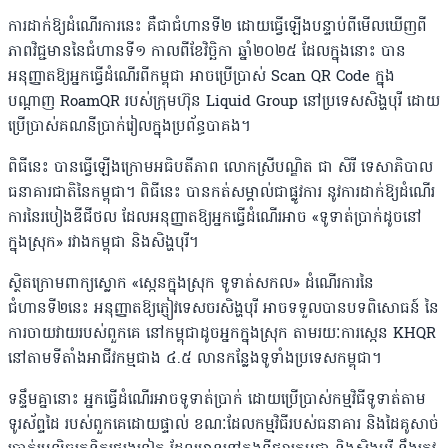
ការដាក់ឱ្យដំណើរការនេះ គឺជាជំហានទី២ ដោយធ្វើឡើងបន្ទាប់ពីមើលឃើញពី
ភាពវិជ្ជមាននៃជំហានទី១ កាលពីខែវិច្ឆិកា ឆ្នាំ២០២៥ ដែលក្នុងនោះ បាន
អនុញ្ញាតឱ្យអ្នកធ្វើដំណើរពីកម្ពុជា អាចប្រើប្រាស់ Scan QR Code ក្នុង
បណ្តាញ RoamQR របស់ក្រុមហ៊ុន Liquid Group នៅប្រទេសសិង្ហបុរី ដោយ
ប្រើប្រាស់គណនីប្រាក់រៀលក្នុងប្រព័ន្ធបាគង។
ពិធីនេះ បានធ្វើឡើងក្រោមអធិបតីភាព លោកស្រីបណ្ឌិត ជា សិរី ទេសាភិបាល
ធនាគារជាតិនៃកម្ពុជា។ ពិធីនេះ បានកត់សម្គាល់ជាផ្លូវការ នូវការដាក់ឱ្យដំណើរ
ការនៃរបៀងឌីជីថល ដែលអនុញ្ញាតឱ្យអ្នកធ្វើដំណើរអាច «ទូទាត់ប្រាក់ដូចនៅ
ក្នុងស្រុក» រវាងកម្ពុជា និងសិង្ហបុរី។
ស្ថិតក្រោមពាក្យស្លោក «ស្កេនក្នុងស្រុក ទូទាត់សកល» ដំណើរការនៃ
ជំហានទី២នេះ អនុញ្ញាតឱ្យភ្ញៀវទេសចរសិង្ហបុរី អាចទទួលបានបទពិសោធន៍ នៃ
ការចាយវាយរបស់ពួកគេ នៅកម្ពុជាដូចអ្នកក្នុងស្រុក តាមរយៈការស្កេន KHQR
នៅតាមទីតាំងអាជីវកម្មជាង ៤.៥ លានកន្លែងទូទាំងប្រទេសកម្ពុជា។
ទន្ទឹមគ្នានោះ អ្នកធ្វើដំណើរអាចទូទាត់ប្រាក់ ដោយប្រើប្រាស់កម្មវិធីទូទាត់តាម
ទូរស័ព្ទដៃ របស់ពួកគេដោយផ្ទាល់ ខណៈដែលកម្មវិធីរបស់ធនាគារ និងដៃគូសាច់