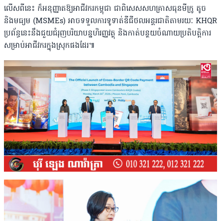
លើសពីនេះ ក៏អនុញ្ញាតឱ្យអាជីវករកម្ពុជា ជាពិសេសសហគ្រាសធុនមីក្រូ តូច
និងមធ្យម (MSMEs) អាចទទួលការទូទាត់ឌីជីថលអន្តរជាតិតាមរយៈ KHQR
ប្រព័ន្ធនេះនឹងជួយជំរុញបរិយាបន្នហិរញ្ញវត្ថុ និងកាត់បន្ថយចំណាយប្រតិបត្តិការ
សម្រាប់អាជីវករក្នុងស្រុកផងដែរ៕