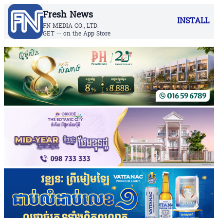
Fresh News
INSTALL
FN MEDIA CO., LTD.
GET -- on the App Store