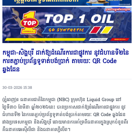
កម្ពុជា-សិង្ហបុរី ដាក់ឱ្យដំណើរការជាផ្លូវការ នូវជំហានទី២នៃ
ការតភ្ជាប់ប្រព័ន្ធទូទាត់បង់ប្រាក់ តាមរយៈ QR Code
ឆ្លងដែន
30-03-2026 15:38
(ភ្នំពេញ)៖ ធនាគារជាតិនៃកម្ពុជា (NBC) ក្រុមហ៊ុន Liquid Group នៅ
ថ្ងៃទី៣០ ខែមីនា ឆ្នាំ២០២៦នេះ បានប្រកាសដាក់ឱ្យដំណើរការជាផ្លូវការ នូវ
ជំហានទី២ នៃការតភ្ជាប់ប្រព័ន្ធទូទាត់បង់ប្រាក់តាមរយៈ QR Code ឆ្លងដែន
រវាងប្រទេសកម្ពុជា និងសិង្ហបុរី ដោយមានការគាំទ្រពីធនាគារក្នុងស្រុកចំនួនពីរ
គឺធនាគារអេស៊ីលីដា និងធនាគារហ្វីលីព។