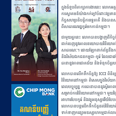
ក្នុងជំនួបពិភាក្សាការងារនេះ លោកអគ
ការស្វាគមន៍យ៉ាងកក់ក្តៅចំពោះវត្តម
កិច្ចសហប្រតិបត្តិការទ្វេភាគី និងបាន
ពីសាធារណរដ្ឋកូរ៉េមកកាន់កម្ពុជា។
ជាមួយគ្នានេះ លោកបានបង្ហាញពីកិច្ចខ
ដាក់ចេញនូវគោលនយោបាយវិនិយោគដែលមានភ
សាធារណៈ។ ដោយឡែកពាក់ព័ន្ធនឹងការគ
និងវិស័យឯកជនកម្ពុជា-កូរ៉េ ដែលជាវ
ធានានូវភាពជោគជ័យ និងទំនុកចិត្តរបស់
លោកបានលើកទឹកចិត្តឱ្យ ICCI ពិនិត
វិនិយោគនៅកម្ពុជា ពិសេសក្នុងវិស័យក
ពេលបច្ចុប្បន្ន ការធានាបាននូវស្ថិ
សម្រាប់ការវិនិយោគនៅកម្ពុជា។ មួយវិញ
អាហារបែបកូរ៉េ និងវត្ថុអនុស្សាវរីយ
លោកបានបន្តលើកទឹកចិត្តដល់វិនិយោគិនក
ទាក់ទាញកន្សោមឧស្សាហកម្មជាក់ល