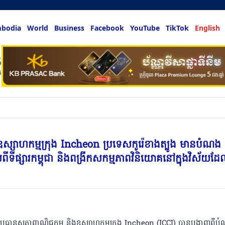
bodia
World
Business
Facebook
YouTube
TikTok
English
លអ្នកចង់ដឹង
ឧស្សាហកម្មក្រុង Incheon ប្រទេសកូរ៉េខាងត្បូង មានបំណង
ទីផ្សារកម្ពុជា និងពង្រីកសកម្មភាពវិនិយោគនៅក្នុងវិស័យដ
ធានសភាពាណិជ្ជកម្ម និងឧស្សាហកម្មក្រុង Incheon (ICCI) បានបង្ហាញពីប