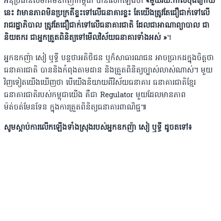
អនុប្រធានសមាគមឧកញ៉ាកម្ពុជា បានលើកឡើងថា
«មួយរយៈកាលចុងក្រោយ
នេះ វាមានភាពមិនប្រក្រតីខ្លះទៅលើធនាគារខ្លះ តែយើងត្រូវតែជឿជាក់ទៅលើ
រាជរដ្ឋាភិបាល ត្រូវតែជឿជាក់ទៅលើធនាគារជាតិ ដែលជាអាណាព្យាបាល ជា
និយតករ ជាអ្នកត្រួតពិនិត្យទៅមើលវិស័យធនាគារទាំងអស់ »
។
អ្នកឧកញ៉ា សៀ ឬទ្ធី បន្តថាអតិថិជន ឬក៏សាធារណជន អាចប្រាកដក្នុងចិត្តថា
ធនាគារជាតិ បាននិងកំពុងតាមដាន និងត្រួតពិនិត្យច្បាស់លាស់ណាស់។ មួយ
វិញទៀតយើងឃើញថា បើយើងនិយាយពីវិស័យធនាគារ ធនាគារជាតិខ្មែរ
ធនាគារជាតិរបស់កម្ពុជាយើង គឺជា Regulator មួយដែលមានភាព
ម៉ត់ចត់មែនទែន ក្នុងការត្រួតពិនិត្យធនាគារពាណិជ្ជ៕
សូមស្តាប់ការលើកឡើងទាំងស្រុងរបស់អ្នកឧកញ៉ា សៀ ឬទ្ធី ដូចតទៅ៖