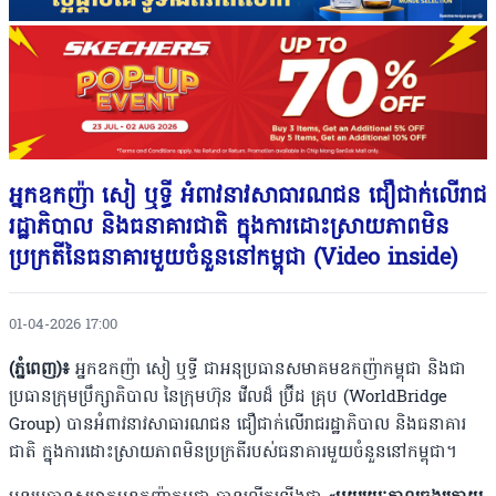
អ្នកឧកញ៉ា សៀ ឬទ្ធី អំពាវនាវសាធារណជន ជឿជាក់លើរាជ
រដ្ឋាភិបាល និងធនាគារជាតិ ក្នុងការដោះស្រាយភាពមិន
ប្រក្រតីនៃធនាគារមួយចំនួននៅកម្ពុជា (Video inside)
01-04-2026 17:00
(ភ្នំពេញ)៖
អ្នកឧកញ៉ា សៀ ឬទ្ធី ជាអនុប្រធានសមាគមឧកញ៉ាកម្ពុជា និងជា
ប្រធានក្រុមប្រឹក្សាភិបាល នៃក្រុមហ៊ុន វើលដ៏ ប្រ៊ីដ គ្រុប (WorldBridge
Group) បានអំពាវនាវសាធារណជន ជឿជាក់លើរាជរដ្ឋាភិបាល និងធនាគារ
ជាតិ ក្នុងការដោះស្រាយភាពមិនប្រក្រតីរបស់ធនាគារមួយចំនួននៅកម្ពុជា។