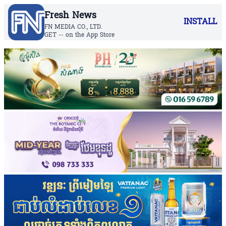
Fresh News
INSTALL
FN MEDIA CO., LTD.
GET -- on the App Store