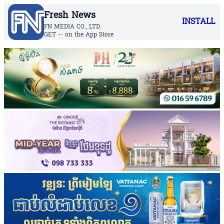
Fresh News
INSTALL
FN MEDIA CO., LTD.
GET -- on the App Store