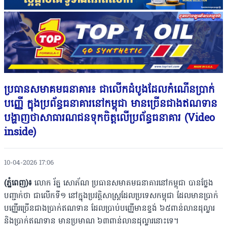
ប្រធានសមាគមធនាគារ៖ ជាលើកដំបូងដែលកំណើនប្រាក់
បញ្ញើ ក្នុងប្រព័ន្ធធនាគារនៅកម្ពុជា មានច្រើនជាងឥណទាន
បង្ហាញថាសាធារណជនទុកចិត្តលើប្រព័ន្ធធនាគារ (Video
inside)
10-04-2026 17:06
(ភ្នំពេញ)៖
លោក រ័ត្ន សោភ័ណ ប្រធានសមាគមធនាគារនៅកម្ពុជា បានថ្លែង
បញ្ជាក់ថា ជាលើកទី១ នៅក្នុងប្រវត្តិសាស្ត្រដែលប្រទេសកម្ពុជា ដែលមានប្រាក់
បញ្ញើរច្រើនជាងប្រាក់ឥណទាន ដែលប្រាប់បញ្ញើមានខ្ទង់ ៦៥ពាន់លានដុល្លារ
និងប្រាក់ឥណទាន មានប្រមាណ ៦៣ពាន់លានដុល្លារនោះទេ។