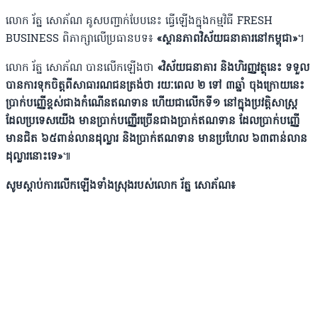
លោក រ័ត្ន​ សោភ័ណ គូសបញ្ជាក់បែបនេះ ធ្វើឡើងក្នុងកម្មវិធី FRESH
BUSINESS​ ពិភាក្សាលើប្រធានបទ៖
«ស្ថានភាពវិស័យធនាគារនៅកម្ពុជា»
។
លោក រ័ត្ន សោភ័ណ បានលើកឡើងថា
«វិស័យធនាគារ និងហិរញ្ញវត្ថុនេះ ទទួល
បានការទុកចិត្តពីសាធារណជនត្រង់ថា រយៈពេល ២ ទៅ ៣ឆ្នាំ ចុងក្រោយនេះ
ប្រាក់បញ្ញើខ្ពស់ជាងកំណើនឥណទាន ហើយជាលើកទី១ នៅក្នុងប្រវត្តិសាស្ត្រ
ដែលប្រទេសយើង មានប្រាក់បញ្ញើរច្រើនជាងប្រាក់ឥណទាន ដែលប្រាក់បញ្ញើ
មានជិត ៦៥ពាន់លានដុល្លារ និងប្រាក់ឥណទាន មានប្រហែល ៦៣ពាន់លាន
ដុល្លារនោះទេ»
៕
សូមស្តាប់ការលើកឡើងទាំងស្រុងរបស់លោក រ័ត្ន​ សោភ័ណ៖