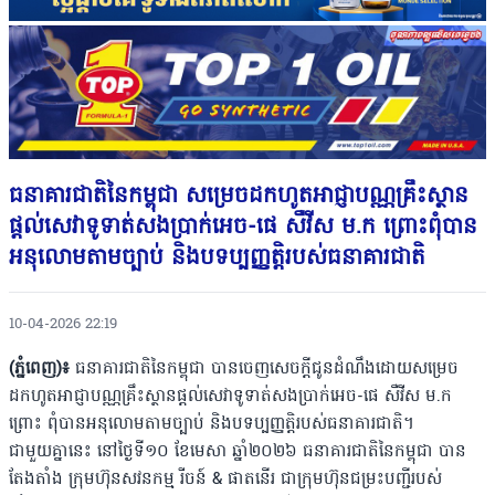
ធនាគារជាតិនៃកម្ពុជា សម្រេចដកហូតអាជ្ញាបណ្ណគ្រឹះស្ថាន
ផ្តល់សេវាទូទាត់សងប្រាក់អេច-ផេ សឺវីស ម.ក ព្រោះពុំបាន
អនុលោមតាមច្បាប់ និងបទប្បញ្ញត្តិរបស់ធនាគារជាតិ
10-04-2026 22:19
(ភ្នំពេញ)៖
ធនាគារជាតិនៃកម្ពុជា បានចេញសេចក្តីជូនដំណឹងដោយសម្រេច
ដកហូតអាជ្ញាបណ្ណគ្រឹះស្ថានផ្តល់សេវាទូទាត់សងប្រាក់អេច-ផេ សឺវីស ម.ក
ព្រោះ ពុំបានអនុលោមតាមច្បាប់ និងបទប្បញ្ញត្តិរបស់ធនាគារជាតិ។
ជាមួយគ្នានេះ នៅថ្ងៃទី១០ ខែមេសា ឆ្នាំ២០២៦ ធនាគារជាតិនៃកម្ពុជា បាន
តែងតាំង ក្រុមហ៊ុនសវនកម្ម រីចន៍ & ផាតនើរ ជាក្រុមហ៊ុនជម្រះបញ្ជីរបស់