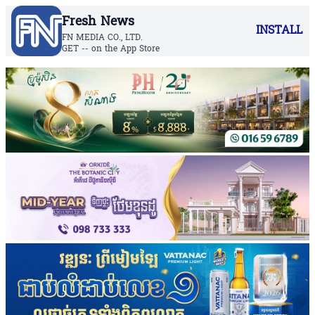
Fresh News
INSTALL
FN MEDIA CO., LTD.
GET -- on the App Store