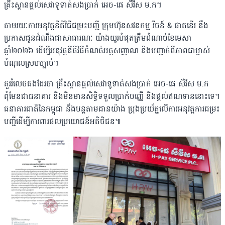
គ្រឹះស្ថានផ្តល់សេវាទូទាត់សងប្រាក់ អេច-ផេ សឺវីស ម.ក។
តាមរយៈការអនុវត្តនីតិវិធីជម្រះបញ្ជី ក្រុមហ៊ុនសវនកម្ម រីចន៍ & ផាតនើរ នឹង
ប្រកាសជូនដំណឹងជាសាធារណៈ យ៉ាងយូរបំផុតត្រឹមដំណាច់ខែមេសា
ឆ្នាំ២០២៦ ដើម្បីអនុវត្តនីតិវិធីកំណត់អត្តសញ្ញាណ និងបញ្ជាក់ពីភាពជាម្ចាស់
បំណុលស្របច្បាប់។
គួររំលេចផងដែរថា គ្រឹះស្ថានផ្តល់សេវាទូទាត់សងប្រាក់ អេច-ផេ សឺវីស ម.ក
ពុំមែនជាធនាគារ និងមិនមានសិទ្ធិទទួលប្រាក់បញ្ញើ និងផ្តល់ឥណទាននោះទេ។
ធនាគារជាតិនៃកម្ពុជា នឹងបន្តតាមដានយ៉ាង ប្រុងប្រយ័ត្នលើការអនុវត្តការជម្រះ
បញ្ជីដើម្បីការពារផលប្រយោជន៍អតិថិជន៕