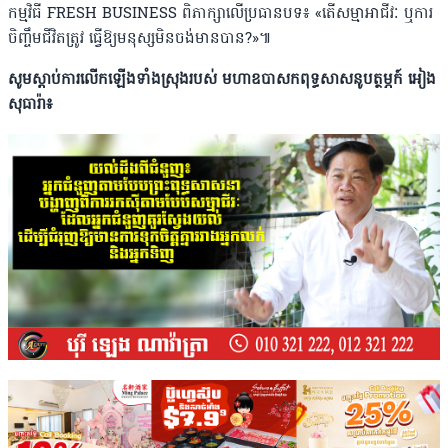
កម្មវិធី FRESH BUSINESS​ ពិភាក្សាលើប្រធានបទ៖ «តើសម្មាអាជីវៈ ឬការ
ចិញ្ចឹមជីវិតត្រូវ ធ្វើឱ្យមនុស្សមិនចង់មានបាន?»៕
សូមស្តាប់ការលើកឡើងទាំងស្រុងរបស់ ​មហាឧបាសកពុទ្ធសាសនូបត្ថម្ភក៍ អៀង
សុធារ៉ា៖