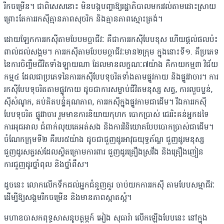
រីកចម្រើន។ ជាពិសេស​នោះ មិនបង្កបញ្ហាឱ្យរដ្ឋាភិបាលមករវល់តាមដោះស្រាយ
ព្រោះតែការរកស៊ីគ្មានភាពសុចរិក និងគ្មានភាពស្មោះត្រង់។
ដោយឡែក​ការរកស៊ីតាមបែបមច្ឆាជីវៈ គឺជាការរកស៊ីបែបខុស ហើយផ្តល់ផលប៉ះ
ពាល់ដល់សង្គម។ ការរកស៊ីតាមបែបមច្ឆាជីវៈមាន២ក្រុម ក្នុងនោះទី១. គឺប្រភេទ
នៃការចិញ្ចឹមជីវិតទាំងឡាយណា ដែលមានលក្ខណៈ៧យ៉ាង គឺកាយកម្ម៣ វិជ័យ
កម្ម៤ ដែលជាប្រភេទនៃការរកស៊ីបែបទុចរិតទាំងតាមផ្លូវកាយ និងផ្លូវវាចារ។ ការ
រកស៊ីបែបទុចរិត​តាមផ្លូវកាយ ដូចជាការសម្លាប់ជីវិតមនុស្ស សត្វ, ការលួចប្លន់,
ស៊ីសំណូក, គប់គិតបន្លំគុណភាព, ការរកស៊ីក្នុងផ្លូវកាមជាដើម។ រីឯការរកស៊ី
បែបទុចរិត​ ​ផ្លូវវាចារ រួមមានការនិយាយកុហក បោកប្រាស់ ជេររិះគន់អ្នកដទៃ
ការអុជអាល ជំពាក់លុយគេអត់សង និងការវិនិយោគបែបបោកប្រាស់ជាដើម។
ចំណែកក្រុមទី២ គឺ​របរ៥យ៉ាង ដូចជា​ជួញដូរអាវុធយុទ្ធភ័ណ្ឌ ជួញដូរមនុស្ស
ជួញដូរសត្វរស់ដែលស្ថិតក្រោមការពារ ជួញដូរគ្រឿងស្រវឹង និងគ្រឿងញៀន
ការជួញដូរថ្នាំពុល និងថ្នាំពឹស។
ដូចនេះ លោកលើកទឹកដល់អ្នកជំនួញគួរ ចាប់យកការរកស៊ី តាមបែបសម្មាជីវៈ
ដើម្បីឱ្យសង្គមរីកចម្រើន និងមានភាពស្អាតស្អំ។
​មហាឧបាសកពុទ្ធសាសនូបត្ថម្ភក៍ អៀង សុធារ៉ា លើកឡើងបែបនេះ នៅក្នុង