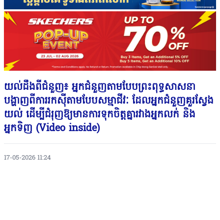
យល់ដឹងពីជំនួញ៖ អ្នក​ជំនួញតាមបែបព្រះពុទ្ធសាសនា
បង្ហាញពីការរកស៊ីតាមបែបសម្មាជីវៈ ដែលអ្នកជំនួញគួរស្វែង
យល់ ដើម្បីជំរុញឱ្យមានការទុកចិត្តគ្នារវាងអ្នកលក់ និង
អ្នកទិញ (Video inside)
17-05-2026 11:24