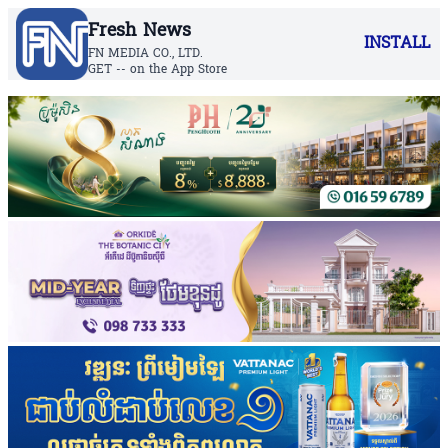
Fresh News
INSTALL
FN MEDIA CO., LTD.
GET -- on the App Store