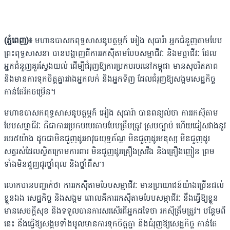
(ភ្នំពេញ)៖
មហាឧបាសកពុទ្ធសាសនូបត្ថម្ភក៍ អៀង សុធារ៉ា អ្នកជំនួញតាមបែប
ព្រះពុទ្ធសាសនា ​បានបង្ហាញពីការរកស៊ីតាមបែបសម្មាជីវៈ និងមច្ឆាជីវៈ​ ដែល
អ្នកជំនួញគួរស្វែងយល់ ដើម្បីជំរុញឱ្យការប្រកបរបរនៅកម្ពុជា មានសុចរិតភាព
និងមានការទុកចិត្តគ្នារវាងអ្នកលក់ និងអ្នកទិញ ដែលជំរុញឱ្យសង្គមសេដ្ឋកិច្ច
កាន់តែរីកចម្រើន។
មហាឧបាសកពុទ្ធសាសនូបត្ថម្ភក៍ អៀង សុធារ៉ា បានពន្យល់ថា ការរកស៊ីតាម
បែបសម្មាជីវៈ ​គឺជាការរ​ប្រកបរបរតាមបែបត្រឹមត្រូវ ស្របច្បាប់ ​ហើយជៀសវាងនូវ
របរ៥យ៉ាង ដូចជាមិន​ជួញដូរអាវុធយុទ្ធភ័ណ្ឌ មិនជួញដូរមនុស្ស មិនជួញដូរ
សត្វរស់ដែលស្ថិតក្រោមការពារ មិនជួញដូរគ្រឿងស្រវឹង និងគ្រឿងញៀន ព្រម
ទាំងមិនជួញដូរថ្នាំពុល និងថ្នាំពឹស។
​លោកបានបញ្ជាក់ថា ការរកស៊ីតាមបែបសម្មាជីវៈ មានប្រយោជន៍យ៉ាងច្រើនដល់
ខ្លួនឯង សេដ្ឋកិច្ច និងសង្គម ​ពោលគឺការរកស៊ីតាមបែបសម្មាជីវៈ នឹងធ្វើឱ្យខ្លួន
មានសេចក្តីសុខ និងទទួលបានការសរសើរពីអ្នកដទៃថា រកស៊ីត្រឹមត្រូវ។ បន្ថែមពី
នេះ នឹងធ្វើឱ្យសង្គមទាំងមូលមានការទុកចិត្តគ្នា និងជំរុញឱ្យសេដ្ឋកិច្ច កាន់តែ