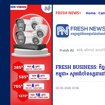
FRESH NEWS+
Home
Cam
ask about anyt
Fresh AI
FRESH BUSINESS: កិច្ចពិភាក្
កម្ពុជា» សូមរង់ចាំទស្សនានៅល
20-05-2026 15:58