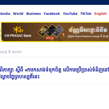
bodia
World
Business
Facebook
YouTube
TikTok
English
hing & more
សា ស្តីពី «ការ​កសាង​ទំនុកចិត្ត​ លើ​ការ​ប្រើប្រាស់​ទំនិញ​នៅ​
្ងាចថ្ងៃព្រហស្បតិ៍នេះ