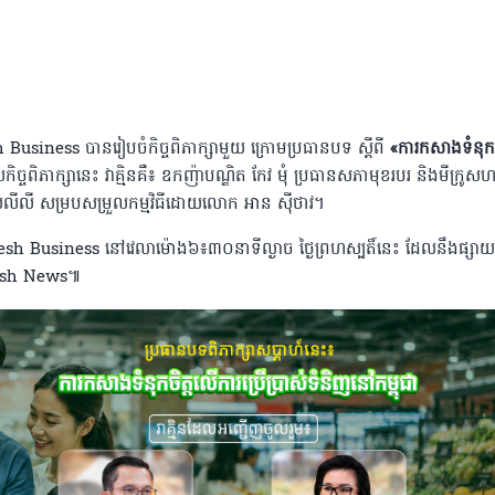
h Business បានរៀបចំកិច្ចពិភាក្សាមួយ ក្រោមប្រធានបទ ស្តីពី
«ការ​កសាង​ទំនុកចិ
ិច្ចពិភាក្សានេះ វាគ្មិនគឺ៖ ឧកញ៉ាបណ្ឌិត កែវ មុំ ប្រធានសភាមុខរបរ និងមីក្រូស
្រួយលីលី សម្របសម្រួលកម្មវិធីដោយលោក អាន ស៊ីថាវ។
 Fresh Business នៅវេលាម៉ោង៦៖៣០នាទីល្ងាច ថ្ងៃព្រហស្បតិ៍នេះ ដែលនឹងផ្សា
resh News៕