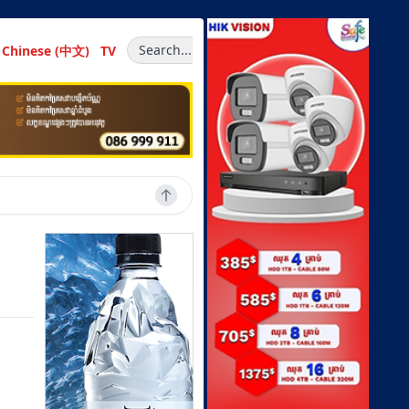
Search...
Chinese (中文)
TV