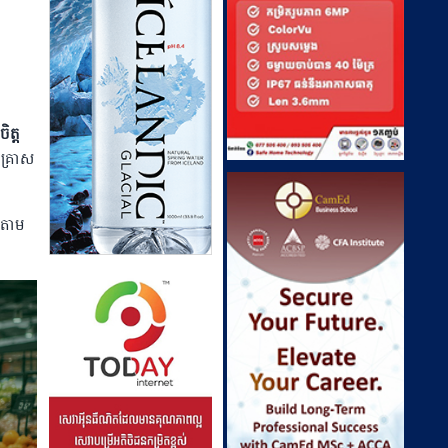
ត្ត​
ហគ្រាស
យតាម