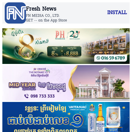
Fresh News
INSTALL
FN MEDIA CO., LTD.
GET -- on the App Store