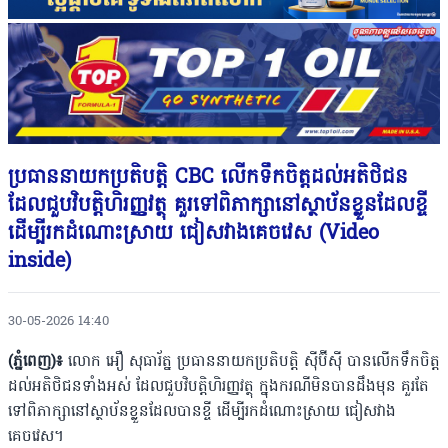
ប្រធាននាយកប្រតិបត្ដិ CBC លើកទឹកចិត្ដដល់អតិថិជន
ដែលជួបវិបត្ដិហិរញ្ញវត្ថុ គួរទៅពិភាក្សានៅស្ថាប័នខ្លួនដែលខ្ចី
ដើម្បីរកដំណោះស្រាយ ជៀសវាងគេចវេស (Video
inside)
30-05-2026 14:40
(ភ្នំពេញ)៖
លោក អឿ សុធារ័ត្ន ប្រធាននាយកប្រតិបត្តិ ស៊ីប៊ីស៊ី បានលើកទឹកចិត្ដ
ដល់អតិថិជនទាំងអស់ ដែលជួបវិបត្ដិហិរញ្ញវត្ថុ ក្នុងករណីមិនបានដឹងមុន គួរតែ
ទៅពិភាក្សានៅស្ថាប័នខ្លួនដែលបានខ្ចី ដើម្បីរកដំណោះស្រាយ ជៀសវាង
គេចវេស។