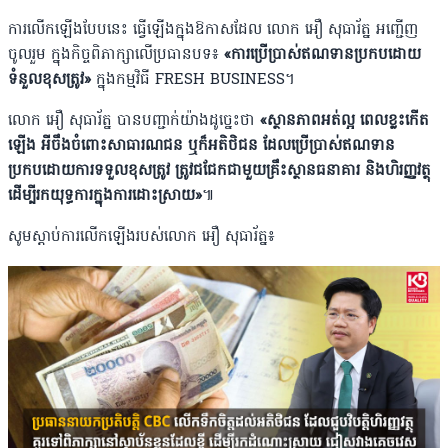
ការលើកឡើងបែបនេះ ធ្វើឡើងក្នុងឱកាសដែល លោក អឿ សុធារ័ត្ន អញ្ជើញ
ចូលរួម ក្នុងកិច្ចពិភាក្សាលើប្រធានបទ៖
«ការ​ប្រើប្រាស់​ឥណទាន​ប្រកប​ដោយ​
ទំនួល​ខុសត្រូវ»
ក្នុងកម្មវិធី FRESH BUSINESS។
លោក អឿ សុធារ័ត្ន បានបញ្ជាក់យ៉ាងដូច្នេះថា
«ស្ថានភាពអត់ល្អ ពេលខ្លះកើត
ឡើង អីចឹងចំពោះសាធារណជន ឬក៏អតិថិជន ដែលប្រើប្រាស់ឥណទាន
ប្រកបដោយការទទួលខុសត្រូវ ត្រូវជជែកជាមួយគ្រឹះស្ថានធនាគារ និងហិរញ្ញវត្ថុ
ដើម្បីរកយុទ្ធការក្នុងការដោះស្រាយ»
៕
សូមស្តាប់ការលើកឡើងរបស់លោក អឿ សុធារ័ត្ន៖