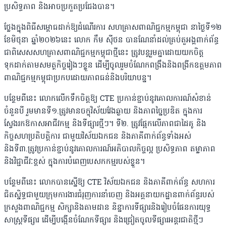
ប្រសិទ្ធភាព និងអាចប្រកួតប្រជែងបាន។
ថ្លែងក្នុងពិធីសម្ពោធដាក់ឱ្យដំណើរការ សហគ្រាសពាណិជ្ជកម្មកម្ពុជា នាថ្ងៃទី១២
ខែមិថុនា ឆ្នាំ២០២៦នេះ លោក កឹម ស៊ីថន បានណែនាំដល់គ្រប់តួអង្គពាក់ព័ន្ធ
ជាពិសេសសហគ្រាសពាណិជ្ជកម្មកម្ពុជាថ្មីនេះ ត្រូវបន្តរួមគ្នាដោយយកចិត្ត
ទុកដាក់តាមសមត្ថកិច្ចរៀងៗខ្លួន ដើម្បីចូលរួមចំណែកពង្រឹងនិងពង្រីកឧត្តមភាព
ពាណិជ្ជកម្មកម្ពុជាប្រកបដោយភាពធន់និងបរិយាបន្ន។
បន្ថែមពីនេះ លោកលើកទឹកចិត្តឱ្យ CTE ប្រកាន់ខ្ជាប់នូវគោលការណ៍សំខាន់
ចំនួនបី រួមមានទី១.ត្រូវមានចក្ខុវិស័យវែងឆ្ងាយ និងភាពច្នៃប្រឌិត ក្នុងការ
ស្វែងរកឱកាសអាជីវកម្ម និងទីផ្សារថ្មីៗ។ ទី២. ត្រូវផ្អែកលើភាពជាដៃគូ និង
កិច្ចសហប្រតិបត្តិការ ជាមួយវិស័យឯកជន និងភាគីពាក់ព័ន្ធទាំងអស់
និងទី៣.ត្រូវប្រកាន់ខ្ជាប់នូវគោលការណ៍អភិបាលកិច្ចល្អ ប្រសិទ្ធភាព តម្លាភាព
និងវិជ្ជាជីវៈខ្ពស់ ក្នុងការបំពេញបេសកកម្មរបស់ខ្លួន។
បន្ថែមពីនេះ លោកបានស្នើឱ្យ CTE វិស័យឯកជន និងភាគីពាក់ព័ន្ធ សហការ
ជិតស្និទ្ធជាមួយក្រុមការងារជំរុញការនាំចេញ និងអគ្គនាយកដ្ឋានពាក់ព័ន្ធរបស់
ក្រសួងពាណិជ្ជកម្ម សិក្សានិងតាមដាន និន្នាការទីផ្សារនិងរៀបចំផែនការយុទ្ធ
សាស្រ្តទីផ្សារ ដើម្បីបង្កើនចំណែកទីផ្សារ និងជ្រៀតចូលទីផ្សារអន្តរជាតិថ្មីៗ