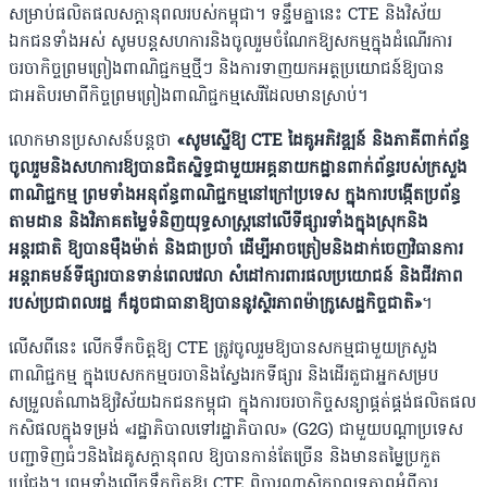
សម្រាប់ផលិតផលសក្តានុពលរបស់កម្ពុជា។ ទន្ទឹមគ្នានេះ CTE និងវិស័យ
ឯកជនទាំងអស់ សូមបន្តសហការនិងចូលរួមចំណែកឱ្យសកម្មក្នុងដំណើរការ
ចរចាកិច្ចព្រមព្រៀងពាណិជ្ជកម្មថ្មីៗ និងការទាញយកអត្ថប្រយោជន៍ឱ្យបាន
ជាអតិបរមាពីកិច្ចព្រមព្រៀងពាណិជ្ជកម្មសេរីដែលមានស្រាប់។
លោកមានប្រសាសន៍បន្តថា
«សូមស្នើឱ្យ CTE ដៃគូអភិវឌ្ឍន៍ និងភាគីពាក់ព័ន្ធ
ចូលរួមនិងសហការឱ្យបានជិតស្និទ្ធជាមួយអគ្គនាយកដ្ឋានពាក់ព័ន្ធរបស់ក្រសួង
ពាណិជ្ជកម្ម ព្រមទាំងអនុព័ន្ធពាណិជ្ជកម្មនៅក្រៅប្រទេស ក្នុងការបង្កើតប្រព័ន្ធ
តាមដាន និងវិភាគតម្លៃទំនិញយុទ្ធសាស្ត្រនៅលើទីផ្សារទាំងក្នុងស្រុកនិង
អន្តរជាតិ ឱ្យបានម៉ឺងម៉ាត់ និងជាប្រចាំ ដើម្បីអាចត្រៀមនិងដាក់ចេញវិធានការ
អន្តរាគមន៍ទីផ្សារបានទាន់ពេលវេលា សំដៅការពារផលប្រយោជន៍ និងជីវភាព
របស់ប្រជាពលរដ្ឋ ក៏ដូចជាធានាឱ្យបាននូវស្ថិរភាពម៉ាក្រូសេដ្ឋកិច្ចជាតិ»
។
លើសពីនេះ លើកទឹកចិត្តឱ្យ CTE ត្រូវចូលរួមឱ្យបានសកម្មជាមួយក្រសួង
ពាណិជ្ជកម្ម ក្នុងបេសកកម្មចរចានិងស្វែងរកទីផ្សារ និងដើរតួជាអ្នកសម្រប
សម្រួលតំណាងឱ្យវិស័យឯកជនកម្ពុជា ក្នុងការចរចាកិច្ចសន្យាផ្គត់ផ្គង់ផលិតផល
កសិផលក្នុងទម្រង់ «រដ្ឋាភិបាលទៅរដ្ឋាភិបាល» (G2G) ជាមួយបណ្តាប្រទេស
បញ្ជាទិញធំៗនិងដៃគូសក្តានុពល ឱ្យបានកាន់តែច្រើន និងមានតម្លៃប្រកួត
ប្រជែង។ ព្រមទាំងលើកទឹកចិត្តឱ្យ CTE ពិចារណាសិក្សាលទ្ធភាពអំពីការ