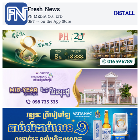
Fresh News
INSTALL
FN MEDIA CO., LTD.
GET -- on the App Store