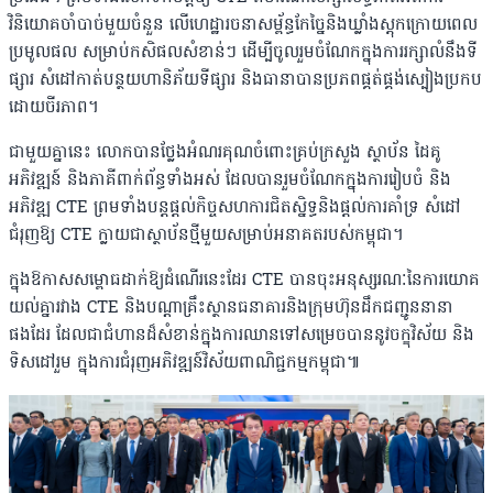
វិនិយោគចាំបាច់មួយចំនួន លើហេដ្ឋារចនាសម្ព័ន្ធកែច្នៃនិងឃ្លាំងស្តុកក្រោយពេល
ប្រមូលផល សម្រាប់កសិផលសំខាន់ៗ ដើម្បីចូលរួមចំណែកក្នុងការរក្សាលំនឹងទី
ផ្សារ សំដៅកាត់បន្ថយហានិភ័យទីផ្សារ និងធានាបានប្រភពផ្គត់ផ្គង់ស្បៀងប្រកប
ដោយចីរភាព។
ជាមួយគ្នានេះ លោកបានថ្លែងអំណរគុណចំពោះគ្រប់ក្រសួង ស្ថាប័ន ដៃគូ
អភិវឌ្ឍន៍ និងភាគីពាក់ព័ន្ធទាំងអស់ ដែលបានរួមចំណែកក្នុងការរៀបចំ និង
អភិវឌ្ឍ CTE ព្រមទាំងបន្តផ្តល់កិច្ចសហការជិតស្និទ្ធនិងផ្តល់ការគាំទ្រ សំដៅ
ជំរុញឱ្យ CTE ក្លាយជាស្ថាប័នថ្មីមួយសម្រាប់អនាគតរបស់កម្ពុជា។
ក្នុងឱកាសសម្ពោធដាក់ឱ្យដំណើរនេះដែរ CTE បានចុះអនុស្សរណៈនៃការយោគ
យល់គ្នារវាង CTE និងបណ្តាគ្រឹះស្ថានធនាគារនិងក្រុមហ៊ុនដឹកជញ្ជូននានា
ផងដែរ ដែលជាជំហានដ៏សំខាន់ក្នុងការឈានទៅសម្រេចបាននូវចក្ខុវិស័យ និង
ទិសដៅរួម ក្នុងការជំរុញអភិវឌ្ឍន៍វិស័យពាណិជ្ជកម្មកម្ពុជា៕