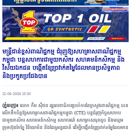
មន្រ្តីជាន់ខ្ពស់ពាណិជ្ជកម្ម ជំរុញឱ្យសហគ្រាសពាណិជ្ជកម្ម
កម្ពុជា បន្តសហការជាមួយកសិករ សហគមន៍កសិកម្ម និង
វិស័យឯកជន បង្កើតខ្សែច្រវាក់តម្លៃដែលមានប្រសិទ្ធភាព
និងប្រកួតប្រជែងបាន
12-06-2026 15:30
(ភ្នំពេញ)៖
លោក កឹម ស៊ីថន រដ្ឋលេខាធិការប្រចាំការនៃក្រសួងពាណិជ្ជកម្ម បាន
លើកទឹកចិត្តឱ្យសហគ្រាសពាណិជ្ជកម្មកម្ពុជា (CTE) បន្តជំរុញកិច្ចសហការ
ជាមួយកសិករ សហគមន៍កសិកម្ម សហករណ៍ សហគ្រាសធុនតូច និងមធ្យម
ក្រុមហ៊ុនកែច្នៃ វិនិយោគិន និងដៃគូអន្តរជាតិ ដើម្បីបង្កើតខ្សែច្រវាក់តម្លៃដែលមាន