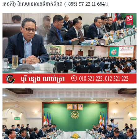
រតនគិរី) ដែលមានលេខទំនាក់ទំនង (+855) 97 22 11 664៕