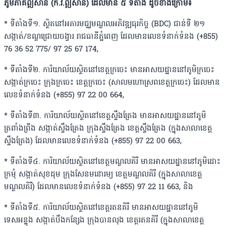
ភូមិភាគឦសាន (ក.វ.ឦសាន) ដែលមាន ៥ ទីតាំង ដូចខាងក្រោម៖
* ទីតាំងទី១. ស្ថិតនៅអគារមជ្ឈមណ្ឌលអភិវឌ្ឍធុរកិច្ច (BDC) ជាន់ទី ២១
សង្កាត់/ខណ្ឌជ្រោយចង្វារ រាជធានីភ្នំពេញ ដែលមានលេខទំនាក់ទំនង (+855)
76 36 52 775/ 97 25 67 174,
* ទីតាំងទី២. ការិយាល័យស្ថិតនៅខេត្តក្រចេះ មានអាសយដ្ឋាននៅភូមិក្រចេះ
សង្កាត់ក្រចេះ ក្រុងក្រចេះ ខេត្តក្រចេះ (សាលមហោស្រពខេត្តក្រចេះ) ដែលមាន
លេខទំនាក់ទំនង (+855) 97 22 00 664,
* ទីតាំងទី៣. ការិយាល័យស្ថិតនៅខេត្តស្ទឹងត្រែង មានអាសយដ្ឋាននៅភូមិ
ត្រពាំងព្រីង សង្កាត់ស្ទឹងត្រែង ក្រុងស្ទឹងត្រែង ខេត្តស្ទឹងត្រែង (ក្នុងសាលាខេត្ត
ស្ទឹងត្រែង) ដែលមានលេខទំនាក់ទំនង (+855) 97 22 00 663,
* ទីតាំងទី៤. ការិយាល័យស្ថិតនៅខេត្តមណ្ឌលគិរី មានអាសយដ្ឋាននៅភូមិដោះ
ក្រមុំ សង្កាត់សុខដុម ក្រុងសែនមនោរម្យ ខេត្តមណ្ឌលគិរី (ក្នុងសាលាខេត្ត
មណ្ឌលគិរី) ដែលមានលេខទំនាក់ទំនង (+855) 97 22 11 663, និង
* ទីតាំងទី៥. ការិយាល័យស្ថិតនៅខេត្តរតនគិរី មានអាសយដ្ឋាននៅភូមិ
ទេសអន្លុង សង្កាត់បឹងកន្សែង ក្រុងបានលុង ខេត្តរតនគិរី (ក្នុងសាលាខេត្ត