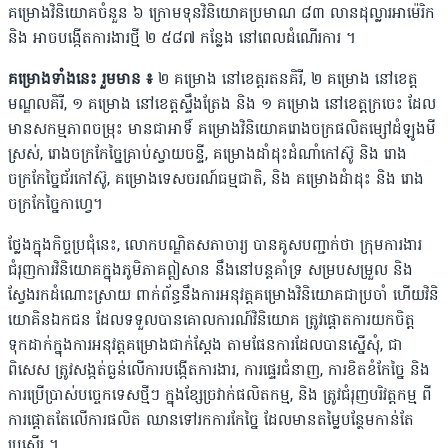
គម្រោងវិនិយោគចំនួន ៦ ក្រោមទុនវិនិយោគប្រមាណ ៨៣ លានដុល្លារអាម៉េរិក
និង អាចបង្កើតការងារថ្មី ២ ៥៨៧ កន្លែង នៅពេលដំណើរការ ។
គម្រោងទាំងនេះ រួមមាន ៖
២ គម្រោង នៅខេត្តរតនគិរី, ២ គម្រោង នៅខេត្ត
មណ្ឌលគិរី, ១ គម្រោង នៅខេត្តស្ទឹងត្រែង និង ១ គម្រោង នៅខេត្តក្រចេះ ដែល
មានសកម្មភាពចម្រុះ មានជាអាទិ៍ គម្រោងវិនិយោគរោងចក្រផលិតម្សៅដំឡូងមី
ស្រស់, រោងចក្រកែច្នៃគ្រាប់ស្វាយចន្ទី, គម្រោងដាំដុះដំណាំកៅស៊ូ និង រោង
ចក្រកែច្នៃជ័រកៅស៊ូ, គម្រោងទេសចរណ៍ធម្មជាតិ, និង គម្រោងដំាដុះ និង រោង
ចក្រកែច្នៃកាហ្វេ។
ថ្លែងក្នុងកិច្ចប្រជុំនេះ, លោកបណ្ឌិតសភាចារ្យ បានគូសបញ្ជាក់ថា ក្រុមការងារ
ជំរុញការវិនិយោគក្នុងភូមិភាគឦសាន នឹងនៅបន្តគាំទ្រ សម្របសម្រួល និង
ស្វែងរកដំណោះស្រាយ ពាក់ព័ន្ធនឹងការអនុវត្តគម្រោងវិនិយោគជាប្រចាំ ហើយវិនិ
យោគិនឯកជន ដែលទទួលបានគោលការណ៍វិនិយោគ ត្រូវផ្តោតការយកចិត្ត
ទុកដាក់ក្នុងការអនុវត្តគម្រោងជាក់ស្តែង តាមផែនការដែលបានស្នើសុំ, ជា
ពិសេស ត្រូវសង្កត់ធ្ងន់លើការបង្កើតការងារ, ការផ្ទេរជំនាញ, ការខិតខំកែច្នៃ និង
ការប្រើប្រាស់បច្ចេកទេសថ្មីៗ ក្នុងខ្សែច្រវាក់ផលិតកម្ម, និង ត្រូវជំរុញបរិវត្តកម្ម ពី
ការផ្តោតតែលើការផលិត ឈានទៅរកការកែច្នៃ ដែលមានតម្លៃបន្ថែមកាន់តែ
ប្រសើរ ។