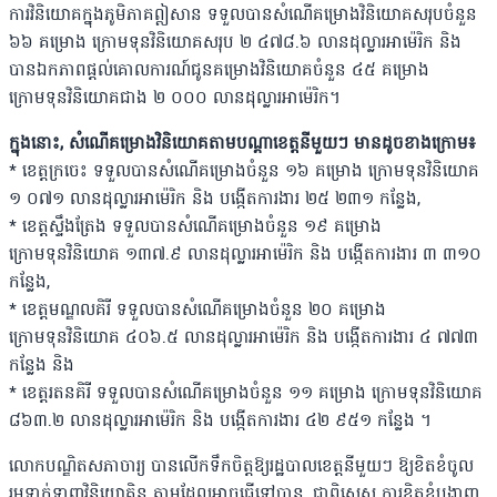
ការវិនិយោគក្នុងភូមិភាគឦសាន ទទួលបានសំណើគម្រោងវិនិយោគសរុបចំនួន
៦៦ គម្រោង ក្រោមទុនវិនិយោគសរុប ២ ៤៧៨.៦ លានដុល្លារអាម៉េរិក និង
បានឯកភាពផ្តល់គោលការណ៍ជូនគម្រោងវិនិយោគចំនួន ៤៥ គម្រោង
ក្រោមទុនវិនិយោគជាង ២ ០០០ លានដុល្លារអាម៉េរិក។
ក្នុងនោះ, សំណើគម្រោងវិនិយោគតាមបណ្តាខេត្តនីមួយៗ មានដូចខាងក្រោម៖
* ខេត្តក្រចេះ ទទួលបានសំណើគម្រោងចំនួន ១៦ គម្រោង ក្រោមទុនវិនិយោគ
១ ០៧១ លានដុល្លារអាម៉េរិក និង បង្កើតការងារ ២៥ ២៣១ កន្លែង,
* ខេត្តស្ទឹងត្រែង ទទួលបានសំណើគម្រោងចំនួន ១៩ គម្រោង
ក្រោមទុនវិនិយោគ ១៣៧.៩ លានដុល្លារអាម៉េរិក និង បង្កើតការងារ ៣ ៣១០
កន្លែង,
* ខេត្តមណ្ឌលគិរី ទទួលបានសំណើគម្រោងចំនួន ២០ គម្រោង
ក្រោមទុនវិនិយោគ ៤០៦.៥ លានដុល្លារអាម៉េរិក និង បង្កើតការងារ ៤ ៧៧៣
កន្លែង និង
* ខេត្តរតនគិរី ទទួលបានសំណើគម្រោងចំនួន ១១ គម្រោង ក្រោមទុនវិនិយោគ
៨៦៣.២ លានដុល្លារអាម៉េរិក និង បង្កើតការងារ ៤២ ៩៥១ កន្លែង ។
លោកបណ្ឌិតសភាចារ្យ បានលើកទឹកចិត្តឱ្យរដ្ឋបាលខេត្តនីមួយៗ ឱ្យខិតខំចូល
រួមទាក់ទាញវិនិយោគិន តាមដែលអាចធ្វើទៅបាន, ជាពិសេស ការខិតខំបង្ហាញ