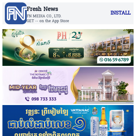
Fresh News
INSTALL
FN MEDIA CO., LTD.
GET -- on the App Store