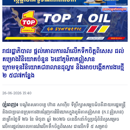
រាជរដ្ឋាភិបាល ផ្តល់គោលការណ៍លើកទឹកចិត្តពិសេស ដល់
គម្រោងវិនិយោគចំនួន ៦នៅភូមិភាគឦសាន
ក្រោមទុនវិនិយោគ៨៣លានដុល្លារ និងអាចបង្កើតការងារថ្មី
២ ៥៨៧កន្លែង
26-06-2026 15:40
(ភ្នំពេញ)៖
បណ្ឌិតសភាចារ្យ ហ៊ាន សាហ៊ីប ទីប្រឹក្សាសម្តេចធិបតីនាយករដ្ឋមន្រ្តី
និងជាប្រធានក្រុមការងារជំរុញការវិនិយោគក្នុងភូមិភាគឦសាន (ក.វ.ឦសាន)
នាព្រឹកថ្ងៃទី ២៦ ខែ មិថុនា ឆ្នាំ ២០២៦ បានដឹកនាំកិច្ចប្រជុំពិនិត្យសម្រេច
លើការផ្តល់គោលការណ៍លើកទឹកចិត្តពិសេស ជាលើកទី ៥ សម្រាប់