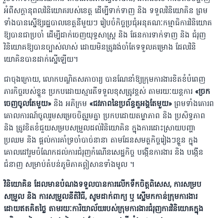
អំពីសក្តានុពលវិនិយោគរបស់ខេត្ត ដើម្បីទាក់ទាញ និង ទទួលវិនិយោគិន ព្រម
ទាំងបានស្នើឱ្យរដ្ឋបាលខេត្តនីមួយៗ រៀបចំកិច្ចប្រជុំអនុគណៈកម្មាធិការវិនិយោគ
ឱ្យបានជាប្រចាំ ដើម្បីដាក់ចេញយុទ្ធសាស្ត្រ និង ផែនការទាក់ទាញ និង ជំរុញ
វិនិយោគឱ្យបានច្បាស់លាស់ ដោយមិនត្រូវរង់ចាំតែទទួលគម្រោង ដែលវិនិ
យោគិនបានដាក់ស្នើឡើយ។
ជាចុងក្រោយ, លោកបណ្ឌិតសភាចារ្យ បានណែនាំឱ្យក្រុមការងារខិតខំបំពេញ
ភារកិច្ចរបស់ខ្លួន ប្រកបដោយស្មារតីទទួលខុសត្រូវខ្ពស់ តាមរយៈយន្តការ
«ច្រក
ចេញចូលតែមួយ»
និង អភិក្រម
«ជវភាពនៃប្រព័ន្ធតួអង្គតែមួយ»
ព្រមទាំងគោរព
គោលការណ៍ចូលរួមសម្រេចចិត្តរួមគ្នា ប្រកបដោយតម្លាភាព និង ប្រសិទ្ធភាព
និង ត្រូវខិតខំជួយសម្របសម្រួលដល់វិនិយោគិន ក្នុងការដោះស្រាយបញ្ហា
ប្រឈម និង ផ្តល់ការគាំទ្រចាំបាច់នានា តាមដែនសមត្ថកិច្ចរៀងៗខ្លួន ក្នុង
គោលដៅរួមចំណែកដល់ការជំរុញកំណើនសេដ្ឋកិច្ច បង្កើនការងារ និង បង្កើន
ជំនាញ សម្រាប់តំបន់ភូមិភាគឦសានទាំងមូល ។
វិនិយោគិន ដែលមានបំណងទទួលបានការលើកទឹកចិត្តពិសេស, ការសម្រប
សម្រួល និង ការសម្រួលនីតិវិធី, សូមដាក់ពាក្យ ឬ ស្នើមកកាន់ក្រុមការងារ
ដោយឥតគិតថ្លៃ តាមរយៈការិយាល័យរបស់ក្រុមការងារជំរុញការវិនិយោគក្នុង