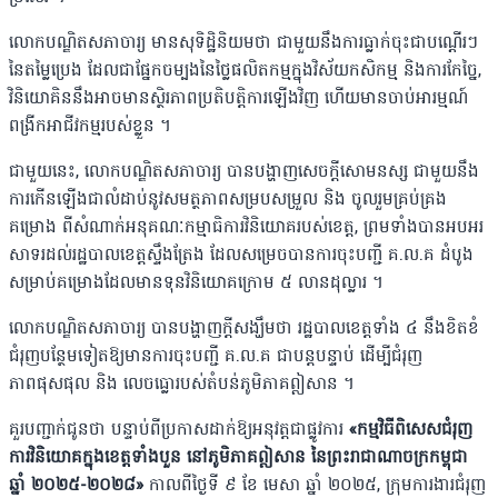
លោកបណ្ឌិតសភាចារ្យ មានសុទិដ្ឋិនិយមថា ជាមួយនឹងការធ្លាក់ចុះជាបណ្តើរៗ
នៃតម្លៃប្រេង ដែលជាផ្នែកចម្បងនៃថ្លៃផលិតកម្មក្នុងវិស័យកសិកម្ម និងការកែច្នៃ,
វិនិយោគិននឹងអាចមានស្ថិរភាពប្រតិបត្តិការឡើងវិញ ហើយមានចាប់អារម្មណ៍
ពង្រីកអាជីវកម្មរបស់ខ្លួន ។
ជាមួយនេះ, លោកបណ្ឌិតសភាចារ្យ បានបង្ហាញសេចក្តីសោមនស្ស ជាមួយនឹង
ការកើនឡើងជាលំដាប់នូវសមត្ថភាពសម្របសម្រួល និង ចូលរួមគ្រប់គ្រង
គម្រោង ពីសំណាក់អនុគណៈកម្មាធិការវិនិយោគរបស់ខេត្ត, ព្រមទាំងបានអបអរ
សាទរដល់រដ្ឋបាលខេត្តស្ទឹងត្រែង ដែលសម្រេចបានការចុះបញ្ជី គ.ល.គ ដំបូង
សម្រាប់គម្រោងដែលមានទុនវិនិយោគក្រោម ៥ លានដុល្លារ ។
លោកបណ្ឌិតសភាចារ្យ បានបង្ហាញក្តីសង្ឃឹមថា រដ្ឋបាលខេត្តទាំង ៤ នឹងខិតខំ
ជំរុញបន្ថែមទៀតឱ្យមានការចុះបញ្ជី គ.ល.គ ជាបន្តបន្ទាប់ ដើម្បីជំរុញ
ភាពផុសផុល និង លេចធ្លោរបស់តំបន់ភូមិភាគឦសាន ។
គួរបញ្ជាក់ជូនថា បន្ទាប់ពីប្រកាសដាក់ឱ្យអនុវត្តជាផ្លូវការ
«កម្មវិធីពិសេសជំរុញ
ការវិនិយោគក្នុងខេត្តទាំងបួន នៅភូមិភាគឦសាន នៃព្រះរាជាណាចក្រកម្ពុជា
ឆ្នាំ ២០២៥-២០២៨»
កាលពីថ្ងៃទី ៩ ខែ មេសា ឆ្នាំ ២០២៥, ក្រុមការងារជំរុញ