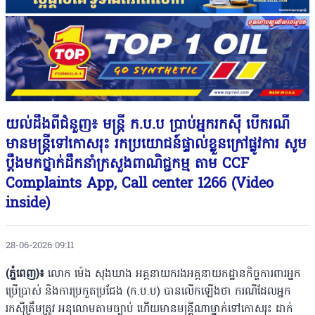
យល់ដឹងពីជំនួញ៖ មន្រ្តី ក.ប.ប ប្រាប់​អ្នករកស៊ី បើករណី
មានមន្រ្តីទៅកោសរុះ រកប្រយោជន៍ផ្ទាល់ខ្លួនក្រៅផ្លូវការ សូម
ប្តឹងមកថ្នាក់ដឹកនាំក្រសួងពាណិជ្ជកម្ម តាម CCF
Complaints App, Call center 1266​ (Video
inside)
28-06-2026 09:11
(ភ្នំពេញ)៖
​លោក ម៉េង សុងឃាង អគ្គនាយករងអគ្គនាយកដ្ឋានកិច្ចការពារអ្នក
ប្រើប្រាស់ និងការប្រកួតប្រជែង (ក.ប.ប) ​បានលើកឡើងថា ករណីដែលអ្នក
រកស៊ីត្រឹមត្រូវ អនុលោមតាមច្បាប់ ហើយមានមន្រ្តីណាម្នាក់​ទៅកោសរុះ ដាក់