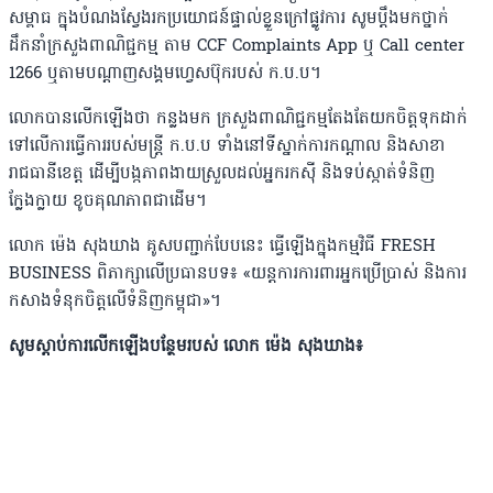
សម្ពាធ ក្នុងបំណងស្វែងរកប្រយោជន៍ផ្ទាល់ខ្លួនក្រៅផ្លូវការ សូមប្តឹងមកថ្នាក់
ដឹកនាំក្រសួងពាណិជ្ជកម្ម តាម CCF Complaints App​ ឬ Call center
1266​ ឬតាមបណ្តាញសង្គមហ្វេសប៊ុករបស់ ក.ប.ប។
លោកបានលើកឡើងថា កន្លងមក ក្រសួងពាណិជ្ជកម្មតែងតែយកចិត្តទុកដាក់
ទៅលើការធ្វើការរបស់មន្រ្តី ក.ប.ប ទាំងនៅទីស្នាក់ការកណ្តាល និងសាខា
រាជធានីខេត្ត ដើម្បីបង្កភាពងាយស្រួលដល់អ្នករកស៊ី និងទប់ស្កាត់ទំនិញ
ក្លែងក្លាយ ខូចគុណភាពជាដើម។
លោក ម៉េង សុងឃាង គូសបញ្ជាក់បែបនេះ ធ្វើឡើងក្នុងកម្មវិធី FRESH
BUSINESS​ ពិភាក្សាលើប្រធានបទ៖ «យន្តការការពារអ្នកប្រើប្រាស់ និងការ
កសាងទំនុកចិត្តលើទំនិញកម្ពុជា»។
សូមស្តាប់ការលើកឡើងបន្ថែមរបស់ លោក ម៉េង សុងឃាង៖