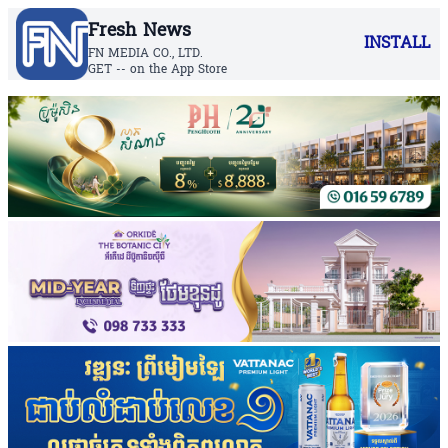
Fresh News
INSTALL
FN MEDIA CO., LTD.
GET -- on the App Store