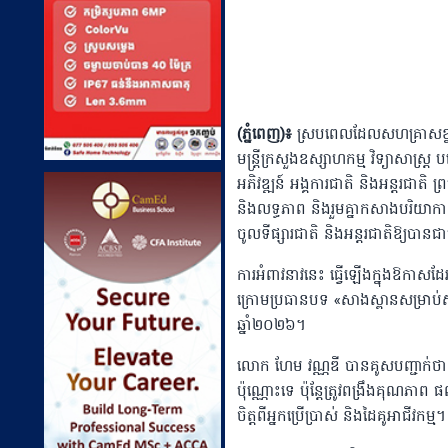
(ភ្នំពេញ)៖
ស្របពេលដែលសហគ្រាសខ្នាត
មន្ត្រីក្រសួងឧស្សាហកម្ម វិទ្យាសាស្ត្រ 
អភិវឌ្ឍន៍ អង្គការជាតិ និងអន្តរជាតិ
និងលទ្ធភាព​ និងរួមគ្នាកសាងបរិយាក
ចូលទីផ្សារជាតិ និងអន្តរជាតិឱ្យបានជា
ការអំពាវនាវនេះ ធ្វើឡើងក្នុងឱកាសដែរ
ក្រោមប្រធានបទ «សាងស្ពានសម្រាប់សហគ
ឆ្នាំ២០២៦។ ​
លោក​ ហែម វណ្ណឌី បានគូសបញ្ជាក់ថា
ប៉ុណ្ណោះទេ ប៉ុន្តែត្រូវពង្រឹងគុណភ
ចិត្តពីអ្នកប្រើប្រាស់ និងដៃគូអាជីវកម្ម។