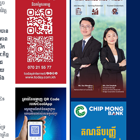
តូច
វត្ត
ាលបាន
ណភាព
លើក
កិច្ច
ិជ
មួយ
និង
MEs
ទ្រ
គ្រិន