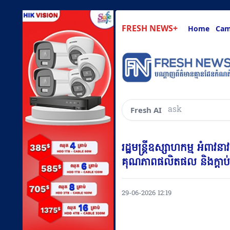
FRESH NEWS+
Home
Cam
ask about anyt
Fresh AI
រដ្ឋមន្ត្រីឧស្សាហកម្ម អំពាវ
គុណភាពផលិតផល និងក្តាប់ឱ
29-06-2026 12:19