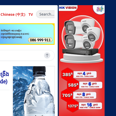
Search...
Chinese (中文)
TV
ង្រឹង
ide)