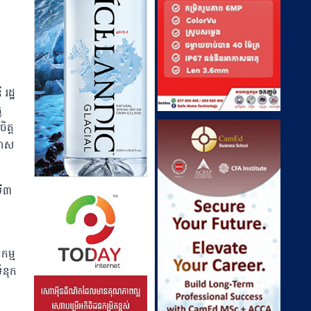
រដ្ឋ
ូ
ិត្ត
កាស
ទី៣
កម្ម
ំនុក