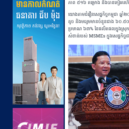
ភាព ៥១៦ គម្រោង និងបានកៀរគរហិរញ
​​​យោងតាមជំរឿនសេដ្ឋកិច្ចកម្ពុជា ឆ
តូច និងមធ្យមមានចំនួនជាង ៦០.៥០០
ប្រមាណ ៦៣% នៃផលិតផលក្នុងស្រុកសរ
សំខាន់របស់ MSMEs ក្នុងសេដ្ឋកិច្ច