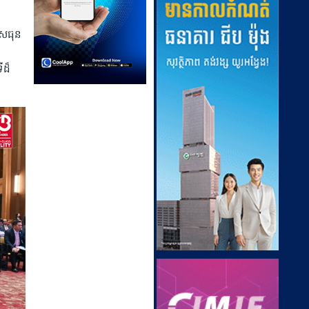
ាសធុន
ីដ៏