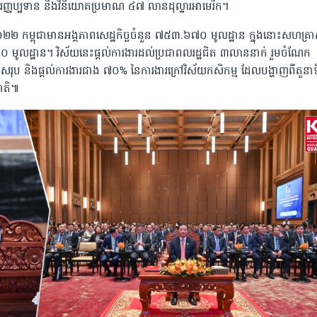
្ញប្បទាន និងវិនិយោគប្រមាណ ៤៧ លានដុល្លារអាមេរិក។
្នាំ២០២២ កម្ពុជាមានអង្គភាពសេដ្ឋកិច្ចចំនួន ៧៥៣.៦៧០ មូលដ្ឋាន ក្នុងនោះសហគ្រ
 មូលដ្ឋាន។ វិស័យនេះផ្តល់ការងារដល់ប្រជាពលរដ្ឋជិត ៣លាននាក់ រួមចំណែក
ុប និងផ្តល់ការងារជាង ៧០% នៃការងារក្រៅវិស័យកសិកម្ម ដែលបង្ហាញពីតួនាទ
ជាតិ៕