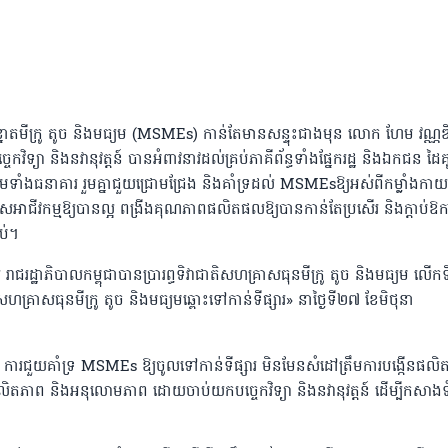
មីក្រូ តូច និងមធ្យម ​(MSMEs) កាន់តែមានសន្ទុះជាងមុន លោក ហែម វណ្ណឌី 
បច្ចេកវិទ្យា និងនវានុវត្តន៍ បានអំពាវនាវដល់គ្រប់ភាគីព័ន្ធទាំងផ្នែករដ្ឋ និងឯកជន ដៃគ
 ព្រមទាំងធនាគារ រួមគ្នាជួយជ្រោមជ្រែង និងគាំទ្រដល់ MSMEsឱ្យអស់ពីកម្លាំងកាយច
ាសអាជីវកម្មឱ្យបានល្អ ពង្រីងគុណភាពផលិតផលឱ្យបានកាន់តែប្រសើរ និងក្តាប់ឱ
ប់។
 រាជរដ្ឋាភិបាលកម្ពុជាបានប្រារព្ធទិវាជាតិសហគ្រាសធុនមីក្រូ តូច និងមធ្យម លើក
្រាសធុនមីក្រូ តូច និងមធ្យមឆ្ពោះទៅកាន់ទីផ្សារ» ​នាថ្ងៃទី២៧ ខែមិថុនា
 ការជួយគាំទ្រ MSMEs ឱ្យចូលទៅកាន់ទីផ្សារ មិនមែនសំដៅត្រឹមការបង្កើនផលិត
ាព ផលិតភាព និងអនុលោមភាព ដោយចាប់យកបច្ចេកវិទ្យា និងនវានុវត្តន៍ ដើម្បីកសាងទ