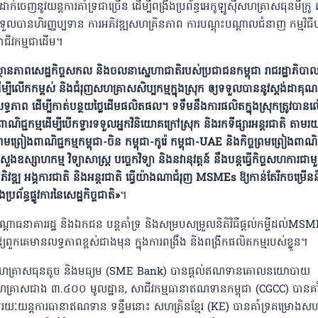
ាក់ចេញនូវយន្តការគាំទ្រជាច្រើន ដើម្បីពង្រឹងប្រព័ន្ធអេកូឡូស៊ីសហគ្រាសធុនមីក្រូ 
ួលបានហិរញ្ញប្បទាន ការអភិវឌ្ឍសហគ្រិនភាព ការបណ្តុះបណ្តាលជំនាញ កម្មវិធីបរិ
អាជីវកម្មជាដើម។
ថានភាពសេដ្ឋកិច្ចសកល និង​ចលនាស្នេហាជាតិរបស់ប្រជាជនកម្ពុជា រាជរដ្ឋាភិប
ម្បីលើកកម្ពស់ និងជំរុញសហគ្រាសសិប្បកម្មក្នុងស្រុក ឲ្យទទួលបាននូវស្តង់ដាគុ
យអស់លទ្ធភាព ដើម្បីកាត់បន្ថយថ្លៃដើមផលិតផល។ ទទឹមនឹងការផលិតក្នុងស្រុកត្រូវបាន
ាណិជ្ជកម្មដើម្បីបើកទ្វារទទួលអ្នកវិនិយោគក្រៅស្រុក និងរកទីផ្សារអន្តរជាតិ តាមរយៈ
រមព្រៀងពាណិជ្ជកម្មកម្ពុជា-ចិន កម្ពុជា-កូរ៉េ កម្ពុជា-UAE និងកិច្ចព្រមព្រៀងពាណ
ឧស្សាហកម្ម វិទ្យាសាស្រ្ត បច្ចេកវិទ្យា និងនវានុវត្តន៍ នឹងបន្តធ្វើកិច្ចសហការជា
ភិវឌ្ឍ អង្គការជាតិ និងអន្តរជាតិ ធ្វើយ៉ាងណាជំរុញ MSMEs ឱ្យកាន់តែរីកចម្រើន
ព័ន្ធផ្លូវការនៃសេដ្ឋកិច្ចជាតិ»
។
្តាធនាគាររដ្ឋ និងឯកជន បន្តគាំទ្រ និងសម្របសម្រួលនិតិវិធីផ្តល់កម្ចីដល់MS
្បីឱ្យពួកគេមានលទ្ធភាពខ្ពស់ជាងមុន ក្នុងការពង្រឹង និងពង្រីកផលិតកម្មរបស់ខ្លួន។
គារសហគ្រាសធុនតូច និងមធ្យម (SME Bank) បានផ្តល់ឥណទានគោលនយោបាយ
គ្រាសជាង ៣.៤០០ មូលដ្ឋាន, សាជីវកម្មធានាឥណទានកម្ពុជា (CGCC) បានគាំ
រយៈយន្តការធានាឥណទាន ទន្ទឹមនោះ សហគ្រិនខ្មែរ (KE) បានគាំទ្រគម្រោងសហ