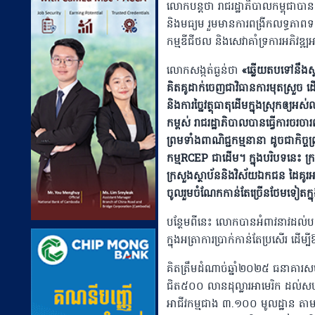
លោកបន្តថា ​រាជរដ្ឋាភិបាលកម្ពុជាបានដ
និងមធ្យម រួមមានការពង្រីកលទ្ធភាពទទ
កម្មឌីជីថល និងសេវាគាំទ្រការអភិវឌ្ឍ
​លោកសង្កត់ធ្ងន់ថា
«​ឆ្លើយតបទៅនឹងស្
គិតគូដាក់ចេញជាវិធានការមុតស្រួច ដើ
និងការច្នៃវត្ថុធាតុដើមក្នុងស្រុកឲ្
កម្ពស់ រាជរដ្ឋាភិបាលបានធ្វើការចរចារព
ព្រមទាំងពាណិជ្ជកម្មនានា ដូចជាកិច្ចព្
កម្មRCEP ជាដើម។ ក្នុងបរិបទនេះ ក្រសួង
ក្រសួង​ស្ថាប័ននិងវិស័យឯកជន ដៃគូរអ
ចូលរួមចំណែកកាន់តែច្រើនថែមទៀតក្នុងប្រ
បន្ថែមពីនេះ​ លោកបានអំពាវនាវដល់បណ
ក្នុងអត្រាការប្រាក់កាន់តែប្រសើរ​ ដើម
​គិតត្រឹមដំណាច់ឆ្នាំ២០២៥ ធនា
ជិត៥០០ លានដុល្លារអាមេរិក ដល់សហ
អាជីវកម្មជាង ៣.១០០ មូលដ្ឋាន តាម