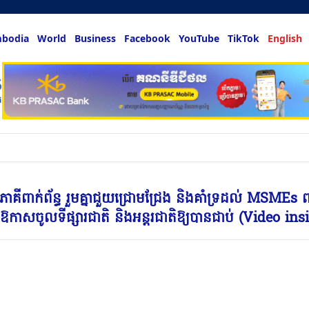
bodia
World
Business
Facebook
YouTube
TikTok
English
hing & more
នាវភាគីពាក់ព័ន្ធ រួមគ្នាជួយជ្រោមជ្រែង និងគាំទ្រដល់ MSMEs ព
កាសចូលទីផ្សារជាតិ និងអន្តរជាតិឱ្យបានជាប់ (Video ins