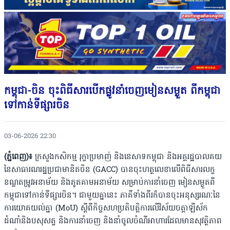
កម្ពុជា-ចិន ចុះពិធីសារបើកផ្លូវនាំចេញមៀនសម្ងួត ពីកម្ពុជា
ទៅកាន់ទីផ្សារចិន
03-06-2026 22:30
(ភ្នំពេញ)៖
ក្រសួងកសិកម្ម រុក្ខាប្រមាញ់ និងនេសាទកម្ពុជា និងអគ្គរដ្ឋបាលគយ
នៃសាធារណរដ្ឋប្រជាមានិតចិន (GACC) បានចុះហត្ថលេខាលើពិធីសារលក្ខ
ខណ្ឌតម្រូវអនាម័យ និងភូតគាមអនាម័យ សម្រាប់ការនាំចេញ មៀនសម្ងួតពី
កម្ពុជាទៅកាន់ទីផ្សារចិន។ ជាមួយគ្នានេះ ភាគីទាំងពីរក៏បានចុះអនុស្សរណៈនៃ
ការយោគយល់គ្នា (MoU) ស្តីពីកិច្ចសហប្រតិបត្តិការលើវិស័យចត្តាឡីស័ក
ដំណាំនិងបសុសត្វ និងការនាំចេញ និងនាំចូលចំណីអាហារដែលមានសុវត្ថិភាព