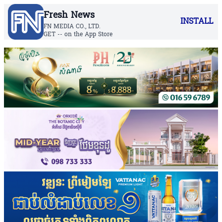
Fresh News
INSTALL
FN MEDIA CO., LTD.
GET -- on the App Store