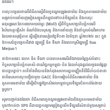
ផងដែរ។
ការចុះហត្ថលេខាលើពិធីសារស្តីពីលក្ខខណ្ឌតម្រូវអនាម័យ និងភូតគាមអនាម័យ
សម្រាប់ការនាំចេញមៀនសម្ងួតពីកម្ពុជាទៅកាន់ទីផ្សារចិន និងការចុះ
អនុស្សរណៈនៃការយោគយល់គ្នា (MoU) ស្តីពីកិច្ចសហប្រតិបត្តិការលើ
វិស័យចត្តាឡីស័ក ដំណាំនិងបសុសត្វ និងការនាំចេញ និងនាំចូលចំណីអាហារ
ដែលមានសុវត្ថិភាព ធ្វើឡើងនារសៀលថ្ងៃទី០៣ ខែមិថុនា ឆ្នាំ២០២៦ នេះ ក្នុង
ឱកាសជំនួបទ្វេភាគីរវាង រដ្ឋមន្ត្រី ឌិត ទីណា និងលោកស្រីរដ្ឋមន្ត្រី Sun
Meijun។
នាឱកាសនេះ លោក ឌិត ទីណា បានកោតសរសើរនិងវាយតម្លៃខ្ពស់ចំពោះ
កិច្ចសហប្រតិបត្តិការកសិ-ពាណិជ្ជកម្មកម្ពុជា-ចិន ដែលកំពុងផ្តល់លទ្ធផលផ្លែផ្កា
ជាបន្តបន្ទាប់។ ភាគីទាំងពីរបាននិងកំពុងសហការគ្នាពន្លឿននីតិវិធីចាំបាច់នានា
ជាពិសេសការចុះបញ្ជីជាមួយ GACC និងការរៀបចំពិធីសារអនាម័យ និង
ភូតគាមអនាម័យ ដើម្បីបើកផ្លូវឱ្យកសិផលកម្ពុជាចូលទីផ្សារចិនកាន់តែងាយ
ស្រួល។
សូមបញ្ជាក់ផងដែរថា ពិធីសារលក្ខខណ្ឌតម្រូវអនាម័យនិងភូតគាមអនាម័យ
ឬហៅកាត់ថា SPS គឺជាយន្តការព្រមព្រៀងគ្នាបើកទីផ្សារដ៏សំខាន់មួយសម្រាប់