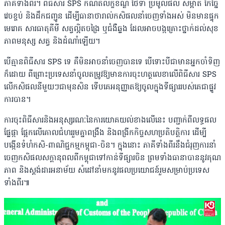
ភាគីទាំងពីរ។ ពិធីសារ SPS កំណត់លក្ខខណ្ឌ ថែទាំ ប្រមូលផល សម្អាត កែច្នៃ
វេចខ្ចប់ និងដឹកជញ្ជូន ដើម្បីធានាថារាល់កសិផលនាំចេញទាំងអស់ មិនមានផ្ទុក
មេរោគ សារធាតុគីមី សត្វល្អិតចង្រៃ ឬជំងឺឆ្លង ដែលអាចបង្កគ្រោះថ្នាក់ដល់សុខ
ភាពមនុស្ស សត្វ និងដំណាំឡើយ។
បើគ្មានពិធីសារ SPS ទេ គឺមិនអាចនាំចេញបានទេ បើទោះបីជាមានអ្នកចាំទិញ
ក៏ដោយ ពីព្រោះប្រទេសនាំចូលតម្រូវឱ្យមានការចុះហត្ថលេខាលើពិធីសារ SPS
លើកសិផលនីមួយៗជាមុនសិន ទើបគេអនុញ្ញាតឱ្យចូលក្នុងទីផ្សាររបស់គេជាផ្លូវ
ការបាន។
ការចុះពិធីសារនិងអនុស្សរណៈនៃការយោគយល់ខាងលើនេះ បញ្ជាក់ពីលទ្ធផល
ផ្លែផ្កា ផ្អែកលើគោលជំហររួមគ្នាពង្រឹង និងពង្រីកកិច្ចសហប្រតិបត្តិការ ដើម្បី
បង្កើនទំហំកសិ-ពាណិជ្ជកម្មកម្ពុជា-ចិន។ ក្នុងនោះ ភាគីទាំងពីរនឹងជំរុញការនាំ
ចេញកសិផលសក្តានុពលពីកម្ពុជាទៅកាន់ទីផ្សារចិន ព្រមទាំងធានាបាននូវគុណ
ភាព និងស្តង់ដារអនាម័យ សំដៅនាំមកនូវផលប្រយោជន៍រួមសម្រាប់ប្រទេស
ទាំងពីរ៕