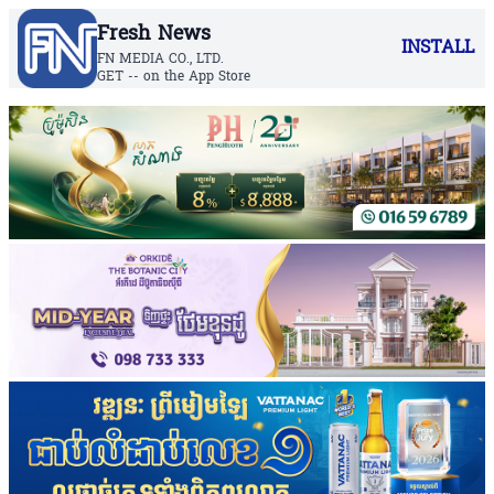
Fresh News
INSTALL
FN MEDIA CO., LTD.
GET -- on the App Store