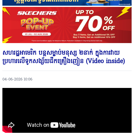
សហរដ្ឋអាមេរិក បន្តសម្លាប់មនុស្ស ២នាក់ ក្នុងការវាយ
ប្រហារលើទូកសង្ស័យដឹកគ្រឿងញៀន (Video inside)
04-06-2026 10:06