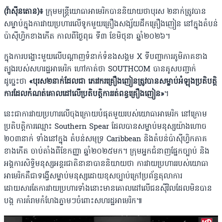
(វ៉ាស៊ីនតោន)៖
ក្រុមមន្ត្រីយោធាអាមេរិកបាននិយាយថាបុរស ២នាក់ត្រូវបាន
សម្លាប់ក្នុងការវាយប្រហារលើទូកមួយគ្រឿងសង្ស័យដឹកគ្រឿងញៀន នៅក្នុងតំបន់
ប៉ាស៊ីហ្វិកខាងកើត កាលពីថ្ងៃពុធ ទី៣ ខែមិថុនា ឆ្នាំ២០២៦។
ក្នុងការបង្ហោះមួយលើបណ្ដាញទំនាក់ទំនងសង្គម X ទីបញ្ជាការភូមិភាគខាង
ត្បូងរបស់សហរដ្ឋអាមេរិក ហៅកាត់ថា SOUTHCOM បានគូសបញ្ជាក់
ដូច្នេះថា
«បុរស២នាក់ដែលជា ភេរវករគ្រឿងញៀនត្រូវបានសម្លាប់អំឡុងប្រតិបត្តិ
ការដែលកំណត់គោលដៅលើប្រតិបត្តិការរត់ពន្ធគ្រឿងញៀន»
។
នេះជាការវាយប្រហារលើចុងក្រោយបំផុតមួយរបស់យោធាអាមេរិក នៅក្រោម
ប្រតិបត្តិការឈ្មោះ Southern Spear ដែលបានសម្លាប់មនុស្សយ៉ាងហោច
២០៣នាក់ ទាំងនៅក្នុង តំបន់សមុទ្រ Caribbean និងតំបន់ប៉ាស៊ីហ្វិកភាគ
ខាងកើត ចាប់តាំងពីខែកញ្ញា ឆ្នាំ២០២៥មក។ ក្រុមអ្នកជំនាញផ្នែកច្បាប់ និង
អង្គការសិទ្ធិមនុស្សអន្តរជាតិនានាបាននិយាយថា ការវាយប្រហាររបស់យោធា
អាមេរិកគឺជាទង្វើសម្លាប់មនុស្សដោយខុសច្បាប់ក្រៅប្រព័ន្ធតុលាការ
ដោយសារតែការវាយប្រហារទាំងនោះមានគោលដៅលើជនស៊ីវិលដែលមិនបាន
បង្ក ការគំរាមកំហែងភ្លាមៗចំពោះសហរដ្ឋអាមេរិក៕