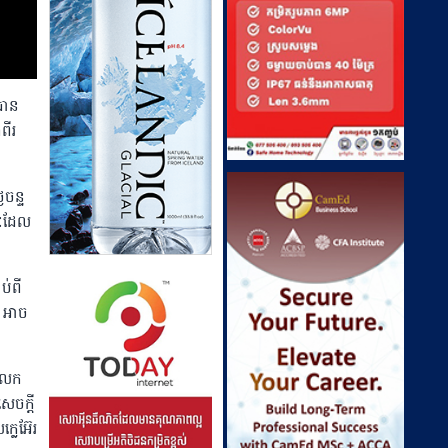
បាន
ពីរ
ៃចន្ទ
ណៈដែល
ាប់ពី
ក អាច
លែក​
េចក្តី
លេអ៊ែរ