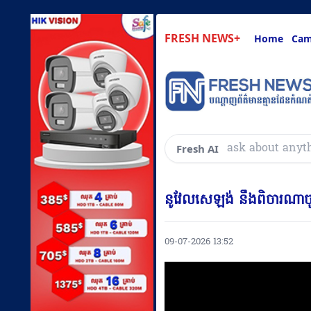
FRESH NEWS+
Home
Cam
សួរអ្វីៗ
Fresh AI
នូវែលសេឡង់ នឹងពិចារណាចូលរួ
09-07-2026 13:52