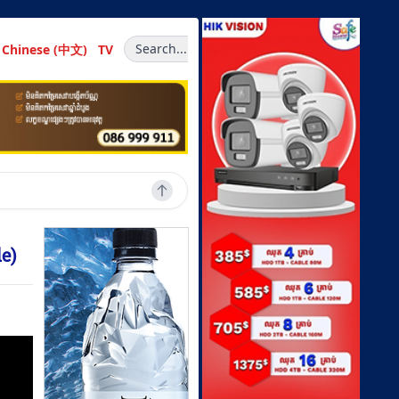
Search...
Chinese (中文)
TV
de)