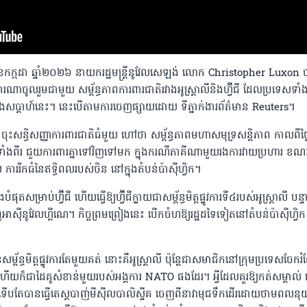
៩ ខែកក្កដា ឆ្នាំ២០២៦ នាយករដ្ឋមន្រ្តីនូវែលសេឡង់ លោក Christopher Luxon 
ូលរួមជាមួយ សម្ព័ន្ធភាពការពារជាតិរវាងអូស្រ្តាលីនិងហ្វ៊ីជី ដែលប្រទេសទាំង
ុងសប្តាហ៍នេះ។ នេះបើតាមការចេញផ្សាយដោយ ទីភ្នាក់ងារព័ត៌មាន Reuters។
ានចុះសន្ធិសញ្ញាការពារជាតិធំមួយ ហៅថា សម្ព័ន្ធភាពមហាសមុទ្រសន្តិភាព កាលពីថ្ង
សទាំងពីរ ជួយការពារគ្នាទៅវិញទៅមក ក្នុងករណីភាគីណាមួយរងការវាយប្រហារ ខ
ការរីកធំនៃឥទ្ធិពលរបស់ចិន នៅក្នុងតំបន់ប៉ាស៉ីហ្វិក។
ុតសម្រាប់ហ្វ៊ីជី ហើយធ្វើឱ្យហ្វ៊ីជីក្លាយជាសម្ព័ន្ធមិត្តផ្លូវការទី៤របស់អូស្រ្តាលី បន្ទ
អាស៉ីនូវែលហ្គីណេ។ កិច្ចព្រមព្រៀងនេះ បើកចំហឱ្យរដ្ឋដទៃទៀតនៅតំបន់ប៉ាស៉ីហ្វិ
ម្ព័ន្ធមិត្តផ្លូវការតែមួយគត់ នោះគឺអូស្រ្តាលី ប៉ុន្តែជាសមាជិកនៅក្រុមប្រទេសចែករំ
ើយក៏ជាដៃគូសំខាន់មួយរបស់អង្គការ NATO ផងដែរ។ អ្វីដែលគួរឱ្យកត់សម្គាល់ ស
នទើបតែបានធ្វើតេស្តបាញ់មីស៉ីលបាលិស្ទីគ ចេញពីនាវាមុជទឹកដើរដោយ​ថាមពលនុយក្