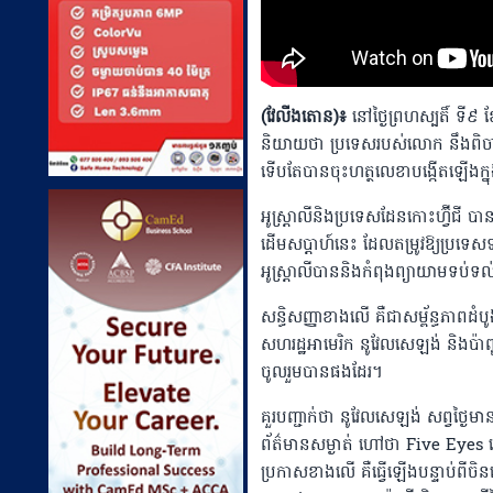
(វែលីងតោន)៖
នៅថ្ងៃព្រហស្បតិ៍ ទី
និយាយថា ប្រទេសរបស់លោក នឹងពិចារណាច
ទើបតែបានចុះហត្ថលេខាបង្កើតឡើងក្ន
អូស្រ្តាលីនិងប្រទេសដែនកោះហ្វ៊ីជី ប
ដើមសប្តាហ៍នេះ ដែលតម្រូវឱ្យប្រទេ
អូស្រ្តាលីបាននិងកំពុងព្យាយាមទប់ទល់ 
សន្ធិសញ្ញាខាងលើ គឺជាសម្ព័ន្ធភាពដំបូងបំផ
សហរដ្ឋអាមេរិក នូវែលសេឡង់ និងប៉ាពូ
ចូលរួមបានផងដែរ។
គួរបញ្ជាក់ថា នូវែលសេឡង់ សព្វថ្ងៃមានស
ព័ត៌មានសម្ងាត់ ហៅថា Five Eyes ហ
ប្រកាសខាងលើ គឺធ្វើឡើងបន្ទាប់ពីចិ