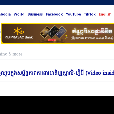
bodia
World
Business
Facebook
YouTube
TikTok
English
មក្នុងសម្ព័ន្ធភាពការពារជាតិអូស្រ្តាលី-ហ្វ៊ីជី (Video insi