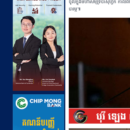
ចូលក្នុងមហាសមុទ្រប៉ាស៉ីហ្វិក កាលពីថ្
បារម្ភ៕