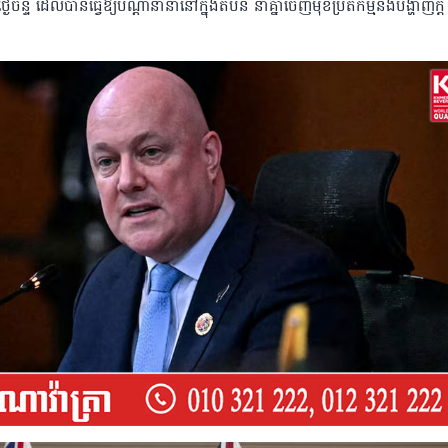
ងៃចន្ទ ដែលបានធ្វើឱ្យបណ្តានានានៅក្នុងតំបន់ នាំគ្នាចេញមុខប្រតិកម្មនិងបង្ហាញក្តី