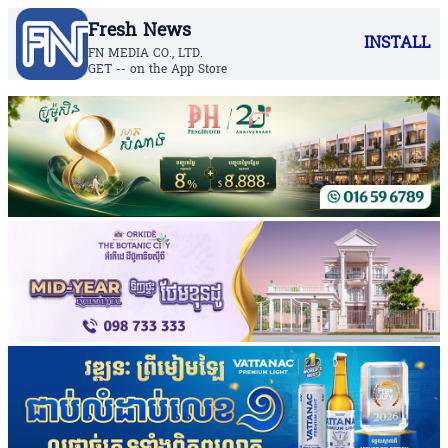
Fresh News
INSTALL
FN MEDIA CO., LTD.
GET -- on the App Store