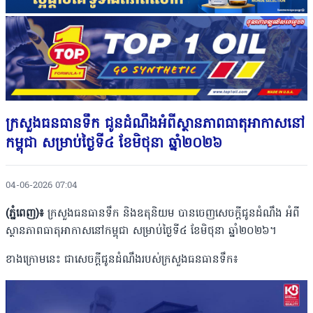
ក្រសួងធនធានទឹក ជូនដំណឹងអំពីស្ថានភាពធាតុអាកាសនៅ
កម្ពុជា សម្រាប់ថ្ងៃទី៤ ខែមិថុនា ឆ្នាំ២០២៦
04-06-2026 07:04
(ភ្នំពេញ)៖
ក្រសួងធនធានទឹក និងឧតុនិយម បានចេញសេចក្តីជូនដំណឹង អំពី
ស្ថានភាពធាតុអាកាសនៅកម្ពុជា សម្រាប់ថ្ងៃទី៤ ខែមិថុនា ឆ្នាំ២០២៦។
ខាងក្រោមនេះ ជាសេចក្តីជូនដំណឹងរបស់ក្រសួងធនធានទឹក៖