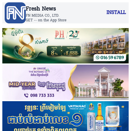
Fresh News
INSTALL
FN MEDIA CO., LTD.
GET -- on the App Store