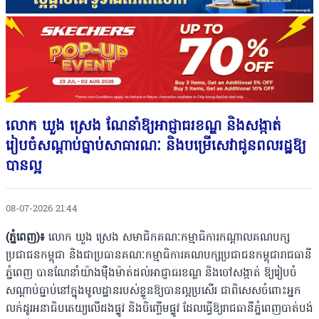
លោក ឃួង ស្រេង ណែនាំឱ្យអាជ្ញាធរខណ្ឌ និងសង្កាត់
រៀបចំសណ្តាប់ធ្នាប់សាធារណៈ និងបម្រើសេវាជូនពលរដ្ឋឱ្យ
បានល្អ
08-07-2026 21:44
(ភ្នំពេញ)៖
លោក ឃួង ស្រេង សមាជិកគណៈកម្មាធិការកណ្តាលគណបក្ស
ប្រជាជនកម្ពុជា និងជាប្រធានគណៈកម្មាធិការគណបក្សប្រជាជនកម្ពុជារាជធានី
ភ្នំពេញ ​បានណែនាំយ៉ាងម៉ឺងម៉ាត់ដល់អាជ្ញាធរខណ្ឌ និងចៅសង្កាត់ ឱ្យរៀបចំ
សណ្តាប់ធ្នាប់នៅក្នុងមូលដ្ឋានរបស់ខ្លួនឱ្យបានល្អប្រសើរ ជាពិសេសចំពោះអ្នក
លក់ដូរអនាធិបតេយ្យលើដងផ្លូវ និងចិញ្ចើមផ្លូវ ដែលធ្វើឱ្យរាជធានីភ្នំពេញបាត់បង់