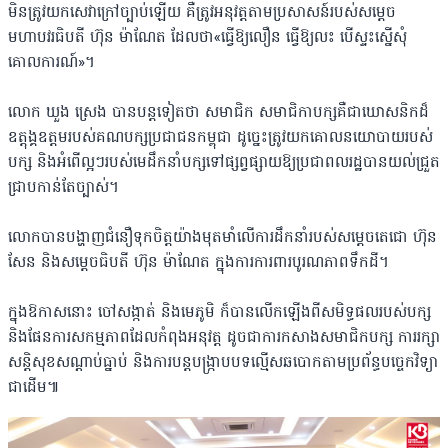
មិនត្រូវយកសេវាក្រៅច្បាប់ឡើយ គឺត្រូវអនុវត្តតាមប្រសាសន៍របស់សម្តេច
មហាបវរធិបតី ហ៊ុន ម៉ាណែត ដែលថា«ធ្វើឱ្យលឿន ធ្វើឱ្យលះ បើស្ទះស្នើសុំ
គោលការណ៍»។
លោក ឃួង ស្រេង បានបន្តទៀតថា សមាជិក សមាជិកាបក្សគឺជាឃោសនិកដ៏
ឧត្តុង្គឧត្តមរបស់គណបក្សប្រជាជនកម្ពុជា ដូច្នេះត្រូវយកគោលនយោបាយរបស់
បក្ស និងអំពើល្អៗរបស់មេដឹកនាំបក្សទៅផ្សព្វផ្សាយឱ្យប្រជាពលរដ្ឋបានយល់ជ្រួត
ជ្រាបកាន់តែច្បាស់។
លោកបានបង្ហាញជំនឿទុកចិត្តយ៉ាងមុតមាំលើការដឹកនាំរបស់សម្តេចតេជោ ហ៊ុន
សែន និងសម្តេចធិបតី ហ៊ុន ម៉ាណែត ក្នុងការការពារបូរណភាពទឹកដី។
ក្នុងឱកាសនោះ ចៅសង្កាត់ និងមេភូមិ ក៏បានលើកឡើងពីសមិទ្ធផលរបស់បក្ស
និងផែនការសកម្មភាពដែលកំពុងអនុវត្ត ដូចជាការកសាងសមាជិកបក្ស ការរក្សា
សន្តិសុខសណ្តាប់ធ្នាប់ និងការបន្តបង្ក្រាបបទល្មើសឆបោកតាមប្រព័ន្ធបច្ចេកវិទ្យា
ជាដើម៕