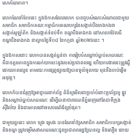
សោភ័ណភាព។
លោកណែនាំបែបនេះ ក្នុងឱកាសដែលលោក បានជួបសំណេះសំណាលជាមួយ
សមាជិក សមាជិកាគណៈកម្មាធិការគណបក្សនៃសង្កាត់បឹងកេងកង៣
សង្កាត់អូឡាំពិក និងសង្កាត់ទំនប់ទឹក ខណ្ឌបឹងកេងកង នៅសាលាប៊ែលធី
ខណ្ឌបឹងកេងកង នាល្ងាចថ្ងៃទី០៨ ខែកក្កដា ឆ្នាំ២០២៦នេះ ​។
ក្នុងឱកាសនោះ លោកបានសង្កត់ធ្ងន់ថា ការរៀបចំសណ្តាប់ធ្នាប់សាធារណៈ
គឺជាឧត្ដមភាពក្នុងការឆក់យកបេះដូងរបស់ប្រជាពលរដ្ឋ ហើយការងារនេះត្រូវធ្វើ
ដោយភាពរលូន តាមរយៈការផ្សព្វផ្សាយឱ្យបានទូលំទូលាយ មុននឹងចាប់ផ្តើម
អនុវត្ត។
លោកក៏បានជំរុញឱ្យអាជ្ញាធរពាក់ព័ន្ធ ពិនិត្យមើលជាប្រចាំចំពោះប្រព័ន្ធលូ ផ្លូវ
និងសណ្តាប់ធ្នាប់សាធារណៈ ដើម្បីធានាថារាជធានីភ្នំពេញនៅតែជាទីក្រុង
ស៊ីវិល័យ និងជាគោលដៅទេសចរណ៍ដ៏ល្អបំផុត។
ជាមួយគ្នានេះ លោក ឃួង ស្រេង បានណែនាំឱ្យសមាជិក សមាជិកាបក្សសង្កាត់
និងខណ្ឌ ត្រូវបម្រើសេវាសាធារណៈជូនប្រជាពលរដ្ឋឱ្យបានល្អ និងលឿន ដោយ