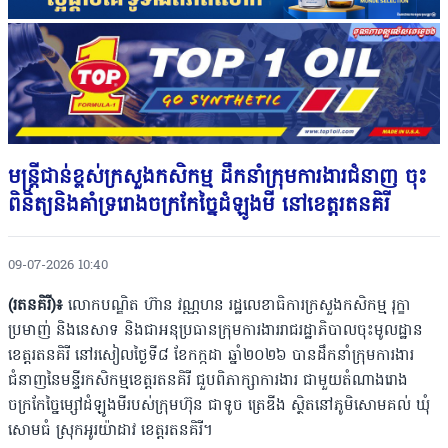
មន្ត្រីជាន់ខ្ពស់ក្រសួងកសិកម្ម ដឹកនាំក្រុមការងារជំនាញ ចុះ
ពិនិត្យនិងគាំទ្ររោងចក្រកែច្នៃដំឡូងមី នៅខេត្តរតនគិរី
09-07-2026 10:40
(រតនគិរី)៖
លោកបណ្ឌិត ហ៊ាន វណ្ណហន រដ្ឋលេខាធិការក្រសួងកសិកម្ម រុក្ខា
ប្រមាញ់ និងនេសាទ និងជាអនុប្រធានក្រុមការងាររាជរដ្ឋាភិបាលចុះមូលដ្ឋាន
ខេត្តរតនគិរី នៅរសៀលថ្ងៃទី៨ ខែកក្កដា ឆ្នាំ២០២៦ បានដឹកនាំក្រុមការងារ
ជំនាញនៃមន្ទីរកសិកម្មខេត្តរតនគិរី ជួបពិភាក្សាការងារ ជាមួយតំណាងរោង
ចក្រកែច្នៃម្សៅដំឡូងមីរបស់ក្រុមហ៊ុន ជាទូច ត្រេឌីង ស្ថិតនៅភូមិសោមគល់ ឃុំ
សោមធំ ស្រុកអូរយ៉ាដាវ ខេត្តរតនគិរី។