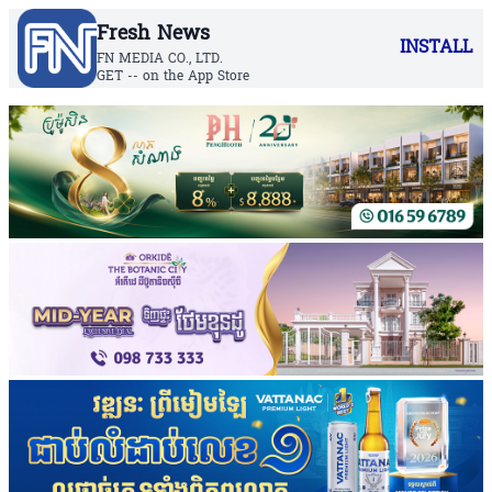
Fresh News
INSTALL
FN MEDIA CO., LTD.
GET -- on the App Store