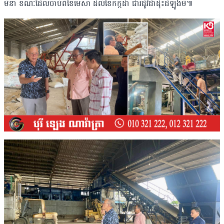
មីនា ខណៈដែលចាប់ពីខែមេសា ដល់ខែកក្កដា ជារដូវដាំដុះដំឡូងមី៕