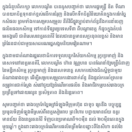
ក្នុងជំនួបពិភាក្សា លោកបណ្ឌិត បានគូសបញ្ជាក់ថា លោករដ្ឋមន្ត្រី ឌិត ទីណា
បានយកចិត្តទុកដាក់ខ្ពស់លើការជំរុញ និងលើកទឹកចិត្តវិនិយោគិនក្នុងការកែច្នៃ
កសិផល ព្រមទាំងការសម្របសម្រួល នីតិវិធីផ្លូវច្បាប់ពាក់ព័ន្ធនឹងការនាំចេញ
ផលិតផលកសិកម្ម ទៅកាន់ទីផ្សារប្រទេសទី៣ ពីបណ្តាខេត្ត ក៏ដូចក្នុងតំបន់
មេគង្គលើ ជាពិសេសខេត្តរតនគិរី ដែលជាខេត្តមានសក្តានុពលខ្ពស់ និងមាន
ព្រំដែនជាប់ជាមួយសាធារណរដ្ឋសង្គមនិយមវៀតណាម។
ក្នុងនាមជាតំណាងរដ្ឋលេខាធិការទទួលបន្ទុកវិស័យកសិកម្ម រុក្ខាប្រមាញ់ និង
នេសាទនៅខេត្តរតនគិរី, លោកបណ្ឌិត ហ៊ាន វណ្ណហន បានណែនាំឱ្យមន្ត្រីជំនាញ
នៃមន្ទីរកសិកម្ម រុក្ខាប្រមាញ់ និងនេសាទខេត្ត សហការយ៉ាងជិតស្និទ្ធជាមួយ
តំណាងរោងចក្រ ដើម្បីសម្របសម្រួលការងារពាក់ព័ន្ធ និងផ្តល់ការគាំទ្រតាម
តម្រូវការជាក់ស្តែង សំដៅជួយឱ្យដំណើរការផលិត និងអាជីវកម្មរបស់រោងចក្រ
ប្រព្រឹត្តទៅដោយរលូន ប្រសិទ្ធភាព និងនិរន្តរភាព។
សូមបញ្ជាក់ថា រោងចក្រកែច្នៃម្សៅដំឡូងមីក្រុមហ៊ុន ជាទូច ត្រេឌីង បច្ចុប្បន្ន
ប្រមូលទិញដំឡូងមីស្រស់ពីខេត្តសៀមរាប ព្រះវិហារ បន្ទាយមានជ័យ ឧត្តរ
មានជ័យ និងខេត្តរតនគិរី ទិញបានប្រមាណពី១០ម៉ឺន ដល់ ២០ម៉ឺនតោនក្នុង
មួយឆ្នាំ។ ក្នុងនោះរោងចក្រដំណើរការផលិតត្រឹមតែចន្លោះពីខែសីហា ដល់ខែ