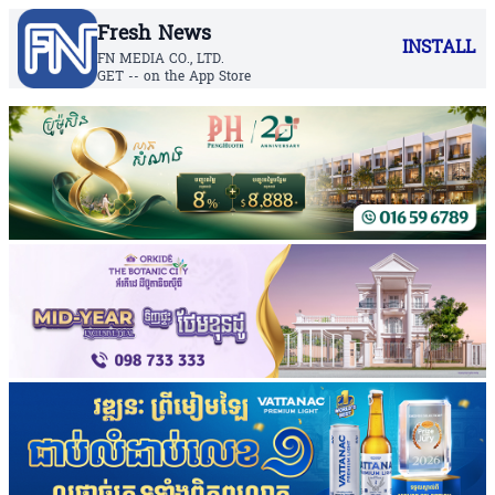
Fresh News
INSTALL
FN MEDIA CO., LTD.
GET -- on the App Store