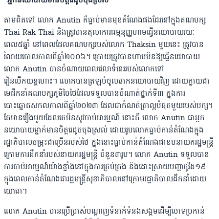
*អ្នកនយោបាយមានចិត្តរេដូចចុងស្រល់
តាមពិតទៅ លោក Anutin ក៏ធ្លាប់មានមុខតំណែងផងដែរនៅក្នុងគណបក្ស
Thai Rak Thai និងត្រូវបានតុលាការធម្មនុញ្ញហាមធ្វើនយោបាយរយៈ
ពេល៥ឆ្នាំ នៅពេលដែលគណបក្សរបស់លោក Thaksin មួយនេះ ត្រូវបាន
រំលាយចោលកាលពីឆ្នាំ២០០៦។ ក្រោយត្រូវបានហាមមិនឱ្យធ្វើនយោបាយ
លោក Anutin បានចំណាយពេលវេលាទំនេររបស់លោកទៅ
រៀនបើកយន្ដហោះ។ លោកបានត្រឡប់ចូលឆាកនយោបាយវិញ ដោយក្លាយជា
មេដឹកនាំគណបក្សភូមិចៃថៃដែលទទួលបានចំណាត់ថ្នាក់ទី៣ ក្នុងការ
បោះឆ្នោតសកលកាលពីឆ្នាំ២០២៣ ដែលជាកំណត់ត្រាល្អបំផុតមួយរបស់បក្ស។
តែមានរឿងមួយដែលគេមិនសូវចាប់អារម្មណ៍ នោះគឺ លោក Anutin ជាអ្នក
នយោបាយម្នាក់មានចិត្តរេដូចចុងស្រល់ ដោយរូបលោកធ្លាប់កាន់តំណែងក្នុង
រដ្ឋាភិបាលចម្រុះជាច្រើនរបស់ថៃ ក្នុងនោះធ្លាប់កាន់តំណែងជាឧបនាយករដ្ឋមន្ត្រី
ក្រោមការដឹកនាំរបស់នាយករដ្ឋមន្ត្រី ចំនួន៣រូប។ លោក Anutin ទទួលបាន
ការចាប់អារម្មណ៍យ៉ាងខ្លាំងនៅក្នុងការគ្រប់គ្រង និងដោះស្រាយបញ្ហាកូវីដ១៩
ក្នុងពេលកាន់តំណែងជារដ្ឋមន្ត្រីសុខាភិបាលនៅក្រោមរដ្ឋាភិបាលដឹកនាំដោយ
យោធា។
លោក Anutin បានប្រើប្រាស់បណ្ដាញទំនាក់ទំនងសង្គមដើម្បីចោទប្រកាន់