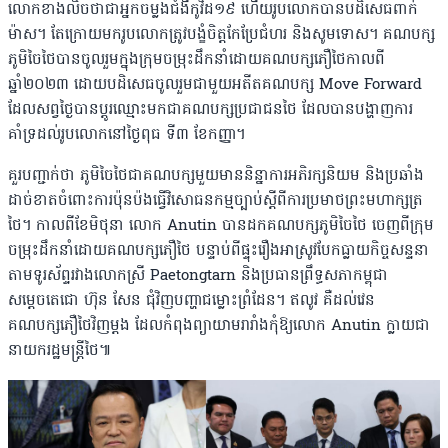
លោកខាងលិចថាជាអ្នកចម្លងជំងឺកូវិដ១៩ ហើយរូបលោកបានបដិសេធពាក់
ម៉ាស។ តែក្រោយមករូបលោកត្រូវបង្ខំចិត្តកែប្រែជំហរ និងសូមទោស។ គណបក្ស
ភូមិចៃថៃបានចូលរួមក្នុងក្រុមចម្រុះដឹកនាំដោយគណបក្សភឿថៃកាលពី
ឆ្នាំ២០២៣ ដោយបដិសេធចូលរួមជាមួយអតីតគណបក្ស Move Forward
ដែលសព្វថៃ្ងបានប្ដូរឈ្មោះមកជាគណបក្សប្រជាជនថៃ ដែលបានបង្ហាញការ
គាំទ្រដល់រូបលោកនៅថ្ងៃពុធ ទី៣ ខែកញ្ញា។
គួរបញ្ជាក់ថា ភូមិចៃថៃជាគណបក្សមួយមាននិន្នាការអភិរក្សនិយម និងប្រឆាំង
ដាច់ខាតចំពោះការប៉ុនប៉ងធ្វើវិសោធនកម្មច្បាប់ស្ដីពីការប្រមាថព្រះមហាក្សត្រ
ថៃ។ កាលពីខែមិថុនា លោក Anutin បានដកគណបក្សភូមិចៃថៃ ចេញពីក្រុម
ចម្រុះដឹកនាំដោយគណបក្សភឿថៃ បន្ទាប់ពីផ្ទុះរឿងអាស្រូវបែកធ្លាយកិច្ចសន្ទនា
តាមទូរស័ព្ទរវាងលោកស្រី Paetongtarn និងប្រធានព្រឹទ្ធសភាកម្ពុជា
សម្ដេចតេជោ ហ៊ុន សែន ជុំវិញបញ្ហាជម្លោះព្រំដែន។ ឥលូវ គឺដល់វេន
គណបក្សភឿថៃវិញម្ដង ដែលកំពុងព្យាយាមរារាំងកុំឱ្យលោក Anutin ក្លាយជា
នាយករដ្ឋមន្ត្រីថៃ៕