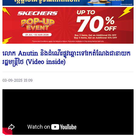
លោក Anutin និងដំណើរផ្លូវឆ្ពោះទៅរកតំណែងជានាយក
រដ្ឋមន្ត្រីថៃ (Video inside)
03-09-2025 15:09