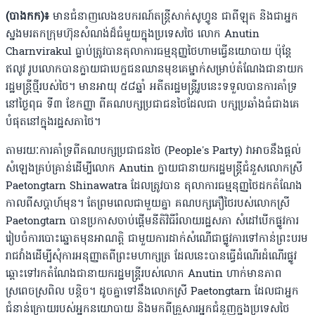
(បាងកក)៖
មានជំនាញលេងឧបករណ៍តន្ត្រីសាក់សូហ្វូន ជាពីឡុត និងជាអ្នក
ស្នងមរតកក្រុមហ៊ុនសំណង់ដ៏ធំមួយក្នុងប្រទេសថៃ លោក Anutin
Charnvirakul ធ្លាប់ត្រូវបានតុលាការធម្មនុញ្ញថៃហាមធ្វើនយោបាយ ប៉ុន្តែ
ឥលូវ រូបលោកបានក្លាយជាបេក្ខជនឈានមុខគេម្នាក់សម្រាប់តំណែងជានាយក
រដ្ឋមន្ត្រីថ្មីរបស់ថៃ។ មានអាយុ ៥៨ឆ្នាំ អតីតរដ្ឋមន្ត្រីរូបនេះទទួលបានការគាំទ្រ
នៅថ្ងៃពុធ ទី៣ ខែកញ្ញា ពីគណបក្សប្រជាជនថៃដែលជា បក្សប្រឆាំងធំជាងគេ
បំផុតនៅក្នុងរដ្ឋសភាថៃ។
តាមរយៈការគាំទ្រពីគណបក្សប្រជាជនថៃ (People's Party) វាអាចនឹងផ្ដល់
សំឡេងគ្រប់គ្រាន់ដើម្បីលោក Anutin ក្លាយជានាយករដ្ឋមន្ត្រីជំនួសលោកស្រី
Paetongtarn Shinawatra ដែលត្រូវបាន តុលាការធម្មនុញ្ញថៃដកតំណែង
កាលពីសប្ដាហ៍មុន។ តែព្រមពេលជាមួយគ្នា គណបក្សភឿថៃរបស់លោកស្រី
Paetongtarn បានប្រកាសចាប់ផ្ដើមនីតិវិធីរំលាយរដ្ឋសភា សំដៅបើកផ្លូវការ
រៀបចំការបោះឆ្នោតមុនអាណត្តិ ជាមួយការដាក់សំណើជាផ្លូវការទៅកាន់ព្រះបរម
រាជវាំងដើម្បីសុំការអនុញ្ញាតពីព្រះមហាក្សត្រ ដែលនេះបានធ្វើដំណើរដំណើរផ្លូវ
ឆ្ពោះទៅរកតំណែងជានាយករដ្ឋមន្ត្រីរបស់លោក Anutin ហាក់មានភាព
ស្រពេចស្រពិល បន្តិច។ ដូចគ្នាទៅនឹងលោកស្រី Paetongtarn ដែលជាអ្នក
ជំនាន់ក្រោយរបស់អ្នកនយោបាយ និងមកពីគ្រួសារអ្នកជំនួញក្នុងប្រទេសថៃ