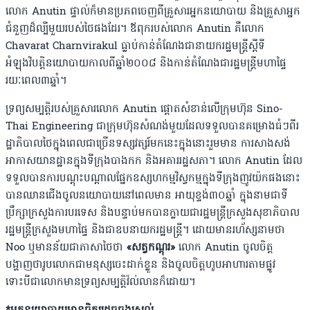
លោក Anutin ផ្ទាល់ក៏មានប្រភពចេញពីគ្រួសារអ្នកនយោបាយ និងគ្រួសាអ្នក
ជំនួញដ៏ល្បីមួយរបស់ថៃផងដែរ។ ឪពុករបស់លោក Anutin គឺលោក
Chavarat Charnvirakul ធ្លាប់កាន់តំណែងជានាយករដ្ឋមន្ត្រីស្ដីទី
អំឡុងវិបត្តិនយោបាយកាលពីឆ្នាំ២០០៨ និងកាន់តំណែងជារដ្ឋមន្ត្រីមហាផ្ទៃ
រយៈពេល៣ឆ្នាំ។
ទ្រព្យសម្បត្តិរបស់គ្រួសារលោក Anutin ផ្តោតសំខាន់លើក្រុមហ៊ុន Sino-
Thai Engineering ជាក្រុមហ៊ុនសំណង់មួយដែលទទួលបានគម្រោងធំៗពីរ
ដ្ឋាភិបាលថៃក្នុងពេលជាច្រើនទស្សវត្សរ៍មកនេះក្នុងនោះរួមមាន ការសាងសង់
អាកាសយានដ្ឋានក្នុងទីក្រុងបាងកក និងអគាររដ្ឋសភា។ លោក Anutin ដែល
ទទួលបានការបណ្ដុះបណ្ដាលផ្នែកឧស្សហកម្មវិស្វកម្មក្នុងទីក្រុងញូវយ៉កផងនោះ
បានឈានជើងចូលនយោបាយនៅពេលមាន អាយុខ្ទង់៣០ឆ្នាំ ក្នុងនាមជាទី
ប្រឹក្សាក្រសួងការបរទេស និងបន្ទាប់មកបានក្លាយជារដ្ឋមន្ត្រីក្រសួងសុខាភិបាល
រដ្ឋមន្ត្រីក្រសួងមហាផ្ទៃ និងជាឧបនាយករដ្ឋមន្ត្រី។ ដោយមានរហ័ស្សនាមថា
Noo ឬមានន័យជាភាសាថៃថា
«សត្វកណ្ដុរ»
លោក Anutin ចូលចិត្ត
បង្ហាញថារូបលោកជាមនុស្សចេះដាក់ខ្លួន និងចូលចិត្តហូបអាហារតាមផ្លូវ
ទោះបីជាលោកមានទ្រព្យសម្បត្តិវ៉ល់លានក៏ដោយ។