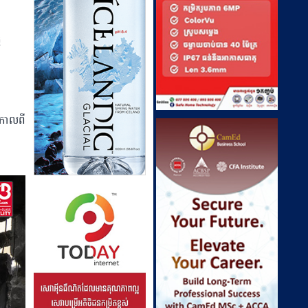
ៃ
់កាលពី