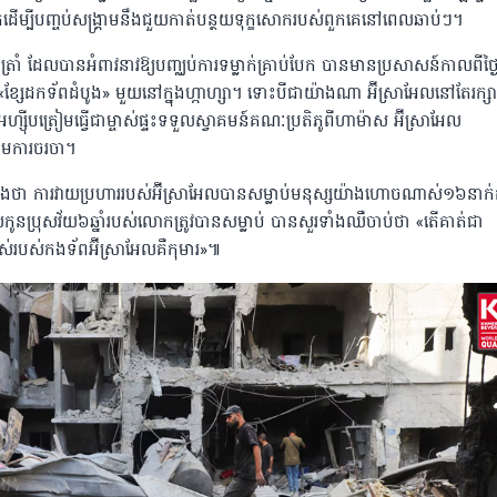
កដើម្បីបញ្ចប់សង្គ្រាមនឹងជួយកាត់បន្ថយទុក្ខសោករបស់ពួកគេនៅពេលឆាប់ៗ។
្រាំ ដែលបានអំពាវនាវឱ្យបញ្ឈប់ការទម្លាក់គ្រាប់បែក បានមានប្រសាសន៍កាលពីថ្ង
្សែដកទ័ពដំបូង» មួយនៅក្នុងហ្កាហ្សា។ ទោះបីជាយ៉ាងណា អ៊ីស្រាអែលនៅតែរក្សា
៊ីបត្រៀមធ្វើជាម្ចាស់ផ្ទះទទួលស្វាគមន៍គណៈប្រតិភូពីហាម៉ាស អ៊ីស្រាអែល
តើមការចរចា។
្យដឹងថា ការវាយប្រហាររបស់អ៊ីស្រាអែលបានសម្លាប់មនុស្សយ៉ាងហោចណាស់១៦នាក
លកូនប្រុសវ័យ៦ឆ្នាំរបស់លោកត្រូវបានសម្លាប់ បានសួរទាំងឈឺចាប់ថា «តើគាត់ជា
ស់របស់កងទ័ពអ៊ីស្រាអែលគឺកុមារ»៕