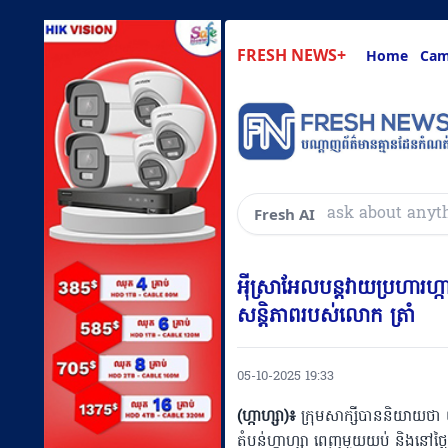
FRESH NEWS+
Home
Cam
សួរអ្វីៗគ្រប់យ៉ា
Fresh AI
អ៉ីស្រាអែលបន្តវាយប្រហារហ្
សន្តិភាពរបស់លោក ត្រាំ
05-10-2025 19:33
(ហ្កាហ្សា)៖
ក្រុមសាក្សីបាននិយាយថា យ
តំបន់ហ្កាហ្សា ពេញមួយយប់ និងនៅថ្ងៃ