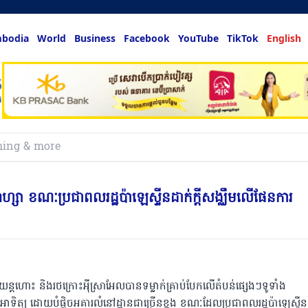
bodia
World
Business
Facebook
YouTube
TikTok
English
កាហ្សា ខណៈប្រជាពលរដ្ឋប៉ាឡេស្ទីនដាក់ក្តីសង្ឈឹមលើផែនការ
ន្តហោះ និងរថក្រោះអ៉ីស្រាអែលបានទម្លាក់គ្រាប់បែកលើតំបន់ផ្សេងៗទូទាំង
អាទិត្យ ដោយបំផ្លិចអគារលំនៅដ្ឋានជាច្រើនខ្នង ខណៈដែលប្រជាពលរដ្ឋប៉ាឡេស្ទីន