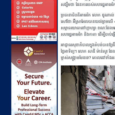
សង្ឃឹមថា ផែនការរបស់សហរដ្ឋអាមេរិ
ប្រធានាធិបតីអាមេរិក លោក ដូណាល់ ត
សៅរ៍ថា អ៊ីស្រាអែលបានយល់ព្រមលើ «ខ
សម្ពាធយោធានៅហ្កាហ្សា ខណៈដែលអេហ្ស
សហរដ្ឋអាមេរិក និងកាតា ដើម្បីចាប់ផ្
អាជ្ញាធរសុខាភិបាលក្នុងតំបន់បានឱ
ថ្ងៃអាទិត្យ។ លោក សាឌី ម៉ាន់សួរ ដែ
ម្ចាស់សង្គ្រាមមែនទេ? គោលដៅទាំងអ