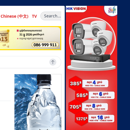
Search...
Chinese (中文)
TV