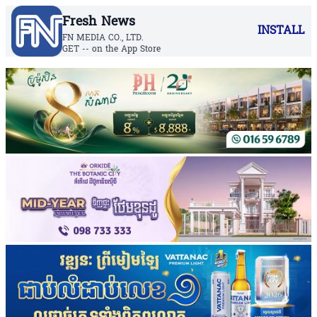
Fresh News
INSTALL
FN MEDIA CO., LTD.
GET -- on the App Store