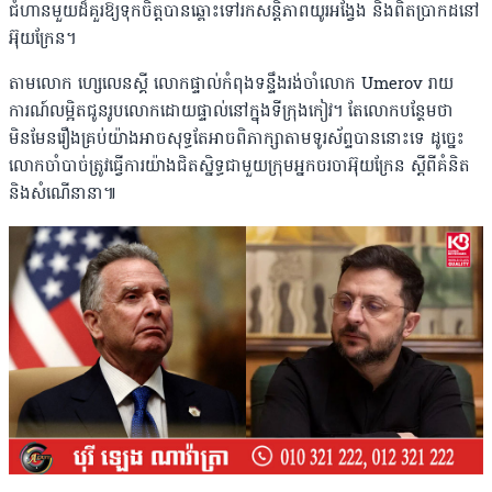
ជំហានមួយដ៏គួរឱ្យទុកចិត្តបានឆ្ពោះទៅរកសន្តិភាពយូរអង្វែង និងពិតប្រាកដនៅ
អ៊ុយក្រែន។
តាមលោក ហ្សេលេនស្គី លោកផ្ទាល់កំពុងទន្ទឹងរង់ចាំលោក Umerov រាយ
ការណ៍លម្អិតជូនរូបលោកដោយផ្ទាល់នៅក្នុងទីក្រុងកៀវ។ តែលោកបន្ថែមថា
មិនមែនរឿងគ្រប់យ៉ាងអាចសុទ្ធតែអាចពិភាក្សាតាមទូរស័ព្ទបាននោះទេ ដូច្នេះ
លោកចាំបាច់ត្រូវធ្វើការយ៉ាងជិតស្និទ្ធជាមួយក្រុមអ្នកចរចាអ៊ុយក្រែន ស្ដីពីគំនិត
និងសំណើនានា៕