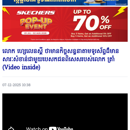
លោក ហ្សេលេនស្គី ថាមានកិច្ចសន្ទនាតាមទូរស័ព្ទដ៏មាន
សារៈសំខាន់ជាមួយបេសកជនពិសេសរបស់លោក ត្រាំ
(Video inside)
07-12-2025 10:38