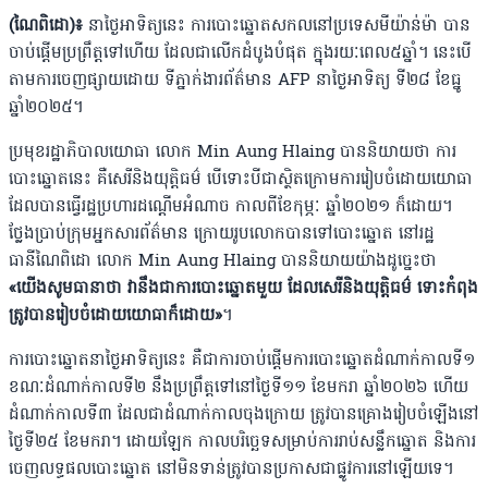
(ណៃពិដោ)៖
នាថ្ងៃអាទិត្យនេះ ការបោះឆ្នោតសកលនៅប្រទេសមីយ៉ាន់ម៉ា បាន
ចាប់ផ្តើមប្រព្រឹត្តទៅហើយ ដែលជាលើកដំបូងបំផុត ក្នុងរយៈពេល៥ឆ្នាំ។ នេះបើ
តាមការចេញផ្សាយដោយ ទីភ្នាក់ងារព័ត៌មាន AFP នាថ្ងៃអាទិត្យ ទី២៨ ខែធ្នូ
ឆ្នាំ២០២៥។
ប្រមុខរដ្ឋាភិបាលយោធា លោក Min Aung Hlaing បាននិយាយថា ការ
បោះឆ្នោតនេះ គឺសេរីនិងយុត្តិធម៌ បើទោះបីជាស្ថិតក្រោម​ការរៀបចំដោយយោធា
ដែលបានធ្វើរដ្ឋប្រហារដណ្តើមអំណាច កាលពីខែកុម្ភៈ ឆ្នាំ២០២១ ក៏ដោយ។
ថ្លែងប្រាប់ក្រុមអ្នកសារព័ត៌មាន ក្រោយរូបលោកបានទៅបោះឆ្នោត នៅរដ្ឋ
ធានីណៃពិដោ លោក Min Aung Hlaing បាននិយាយយ៉ាងដូច្នេះថា
«យើងសូមធានាថា វានឹងជាការបោះឆ្នោតមួយ ដែលសេរីនិងយុត្តិធម៌ ទោះកំពុង
ត្រូវបានរៀបចំដោយយោធាក៏ដោយ»
។
ការបោះឆ្នោតនាថ្ងៃអាទិត្យនេះ គឺជាការចាប់ផ្តើមការបោះឆ្នោតដំណាក់កាលទី១
ខណៈដំណាក់កាលទី២ នឹងប្រព្រឹត្តទៅនៅថ្ងៃទី១១ ខែមករា ឆ្នាំ២០២៦ ហើយ
ដំណាក់កាលទី៣ ដែលជាដំណាក់កាលចុងក្រោយ ត្រូវបានគ្រោងរៀបចំឡើងនៅ
ថ្ងៃទី២៥ ខែមករា។ ដោយឡែក កាលបរិច្ឆេទសម្រាប់ការរាប់សន្លឹកឆ្នោត និងការ
ចេញលទ្ធផលបោះឆ្នោត នៅមិនទាន់​ត្រូវបានប្រកាសជាផ្លូវការនៅឡើយទេ។