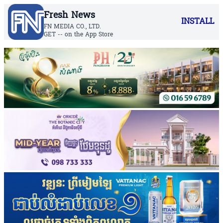
Fresh News
INSTALL
FN MEDIA CO., LTD.
GET -- on the App Store