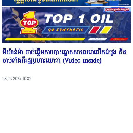
មីយ៉ាន់ម៉ា ចាប់ផ្តើមការបោះឆ្នោតសកលជាលើកដំបូង គិត
ចាប់តាំងពីរដ្ឋប្រហារយោធា (Video inside)
28-12-2025 10:37