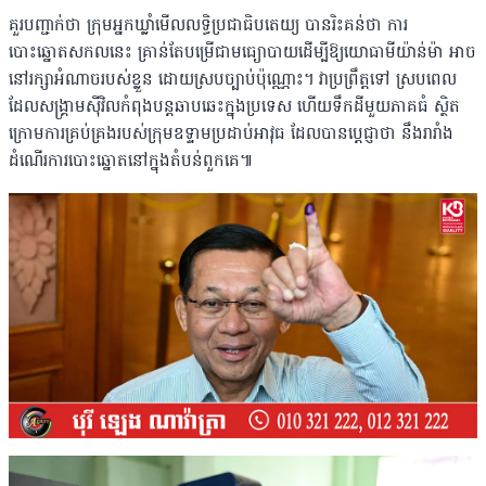
គួរបញ្ជាក់ថា ក្រុមអ្នកឃ្លាំមើលលទ្ធិប្រជាធិបតេយ្យ បានរិះគន់ថា ការ
បោះឆ្នោតសកលនេះ គ្រាន់តែបម្រើជាមធ្យោបាយដើម្បីឱ្យ​យោធាមីយ៉ាន់ម៉ា អាច
នៅរក្សាអំណាចរបស់ខ្លួន ដោយស្របច្បាប់ប៉ុណ្ណោះ។ វាប្រព្រឹត្តទៅ ស្របពេល
ដែលសង្រ្គាមស៉ីវិលកំពុងបន្តឆាបឆេះក្នុង​ប្រទេស ហើយទឹកដីមួយភាគធំ ស្ថិត
ក្រោមការគ្រប់គ្រងរបស់ក្រុមឧទ្ទាមប្រដាប់អាវុធ ដែលបានប្តេជ្ញាថា នឹងរារាំង
ដំណើរការបោះឆ្នោតនៅក្នុងតំបន់ពួកគេ៕