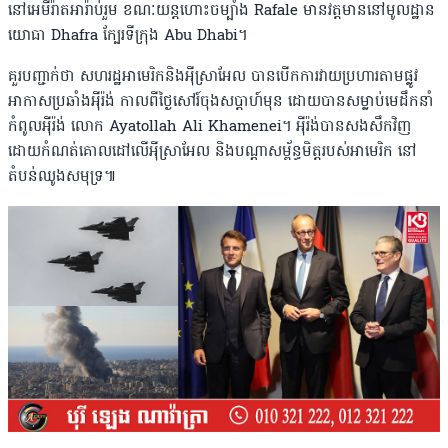
នៅអេមីរ៉ាតអារ៉ាប់រួម ខណៈយន្តហោះចម្បាំង Rafale មានវត្តមាននៅមូលដ្ឋាន
យោធា Dhafra ក្បែរទីក្រុង Abu Dhabi។
គួរបញ្ជាក់ថា សហរដ្ឋអាមេរិកនិងអ៉ីស្រាអែល បានបើកការវាយប្រហារតាមផ្លូវ
អាកាសប្រឆាំងអ៉ីរ៉ង់ កាលពីថ្ងៃសៅរ៍ចុងសប្តាហ៍មុន ដោយបានសម្លាប់មេដឹកនាំ
កំពូលអ៉ីរ៉ង់ លោក Ayatollah Ali Khamenei។ អ៉ីរ៉ង់បានសងសឹកវិញ
ដោយកំណត់គោលដៅលើ​អ៉ីស្រាអែល និងបណ្តាសម្ព័ន្ធមិត្តរបស់អាមេរិក នៅ
តំបន់ឈូងសមុទ្រ៕