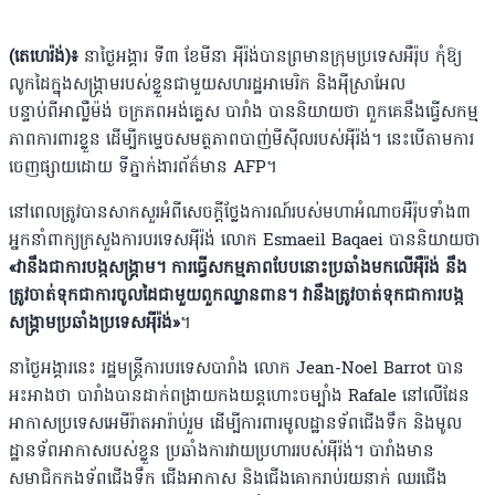
(តេហេរ៉ង់)៖
នាថ្ងៃអង្គារ ទី៣ ខែមីនា អ៉ីរ៉ង់បានព្រមានក្រុមប្រទេសអឺរ៉ុប កុំឱ្យ
លូកដៃក្នុងសង្រ្គាមរបស់ខ្លួនជាមួយសហរដ្ឋអាមេរិក និងអ៉ីស្រាអែល
បន្ទាប់ពីអាល្លឺម៉ង់ ចក្រភពអង់គ្លេស បារាំង បាននិយាយថា ពួកគេនឹងធ្វើសកម្ម
ភាពការពារខ្លួន ដើម្បីកម្ទេចសមត្ថភាពបាញ់មីស៉ីលរបស់អ៉ីរ៉ង់។ នេះបើតាមការ
ចេញផ្សាយដោយ ទីភ្នាក់ងារព័ត៌មាន AFP។
នៅពេលត្រូវបានសាកសួរអំពីសេចក្តីថ្លែងការណ៍របស់មហាអំណាចអឺរ៉ុបទាំង៣
អ្នកនាំពាក្យក្រសួងការបរទេសអ៉ីរ៉ង់ លោក Esmaeil Baqaei បាននិយាយថា
«វានឹងជាការបង្កសង្រ្គាម។ ការធ្វើសកម្មភាពបែបនោះប្រឆាំងមកលើអ៉ឺរ៉ង់ នឹង
ត្រូវចាត់ទុកជាការចូលដៃ​ជាមួយពួកឈ្លានពាន។ វានឹងត្រូវចាត់ទុកជាការបង្ក
សង្រ្គាមប្រឆាំងប្រទេសអ៉ីរ៉ង់»
។
នាថ្ងៃអង្គារនេះ រដ្ឋមន្រ្តីការបរទេសបារាំង លោក Jean-Noel Barrot បាន
អះអាងថា បារាំងបានដាក់ពង្រាយ​កងយន្តហោះចម្បាំង Rafale នៅលើដែន
អាកាសប្រទេសអេមីរ៉ាតអារ៉ាប់រួម ដើម្បីការពារមូលដ្ឋានទ័ពជើងទឹក និងមូល
ដ្ឋានទ័ពអាកាសរបស់ខ្លួន ប្រឆាំងការវាយប្រហាររបស់អ៉ីរ៉ង់។ បារាំងមាន
សមាជិកកងទ័ពជើងទឹក ជើងអាកាស និងជើងគោករាប់រយនាក់ ឈរជើង