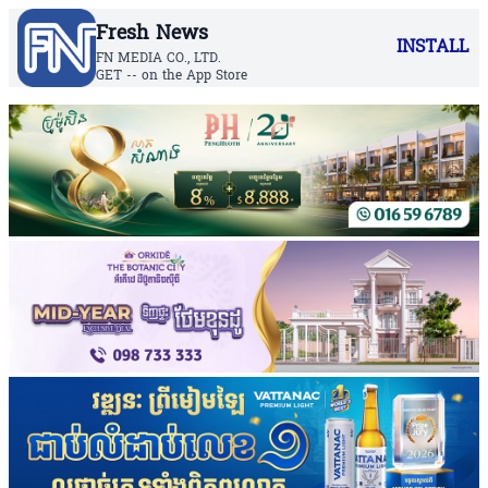
Fresh News
INSTALL
FN MEDIA CO., LTD.
GET -- on the App Store