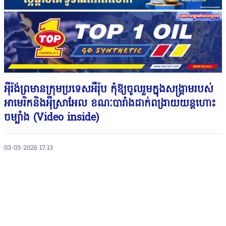
អ៉ីរ៉ង់ព្រមានក្រុមប្រទេសអឺរ៉ុប កុំឱ្យចូលរួមក្នុងសង្រ្គាមរបស់
អាមេរិកនិងអ៉ីស្រាអែល ខណៈបារាំងដាក់ពង្រាយយន្តហោះ
ចម្បាំង (Video inside)
03-03-2026 17:13