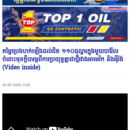
តម្លៃប្រេងហក់ឡេីងដល់ជិត ១១០ដុល្លារក្នុងមួយបារ៉ែល
ចំពោះមុខក្តីបារម្ភពីការប្រយុទ្ធគ្នាជាថ្មីរវាងអាមេរិក និងអ៉ីរ៉ង់
(Video inside)
16-05-2026 11:45