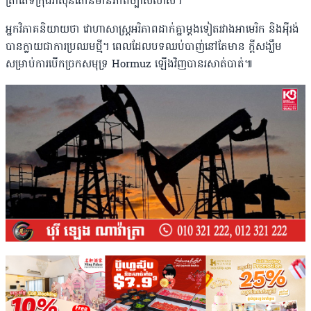
ត្រាតែទីក្រុងវ៉ាស៉ីនតោនមានភាពច្បាស់លាស់។
អ្នកវិភាគនិយាយថា វោហាសាស្រ្តអរិភាពដាក់គ្នាម្តងទៀតរវាងអាមេរិក និងអ៉ីរង់
បានក្លាយជាការប្រឈមថ្មី។ ពេលដែលបទឈប់បាញ់នៅតែមាន ក្តីសង្ឃឹម
សម្រាប់ការបើកច្រកសមុទ្រ Hormuz ឡើងវិញបានរសាត់បាត់៕