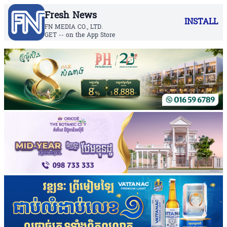
Fresh News
INSTALL
FN MEDIA CO., LTD.
GET -- on the App Store