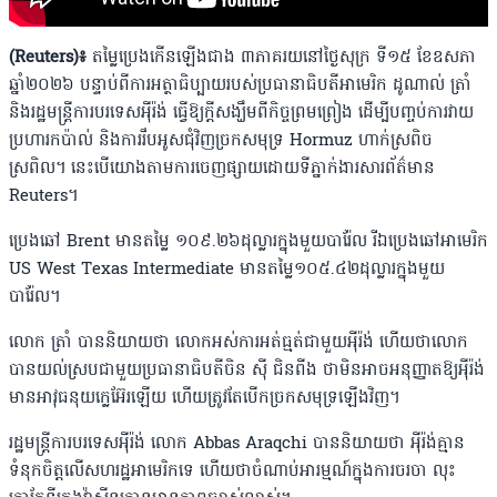
(Reuters)៖
តម្លៃប្រេងកេីនឡើងជាង ៣ភាគរយនៅថ្ងៃសុក្រ ទី១៥ ខែឧសភា
ឆ្នាំ២០២៦ បន្ទាប់ពីការអត្ថាធិប្បាយរបស់ប្រធានាធិបតីអាមេរិក ដូណាល់ ត្រាំ
និងរដ្ឋមន្ត្រីការបរទេសអ៉ីរ៉ង់ ធ្វេីឱ្យក្តីសង្ឃឹមពីកិច្ចព្រមព្រៀង ដើម្បីបញ្ចប់ការវាយ
ប្រហារកប៉ាល់ និងការរឹបអូសជុំវិញច្រកសមុទ្រ Hormuz ហាក់ស្រពិច
ស្រពិល។ នេះបេីយោងតាមការចេញផ្សាយដោយទីភ្នាក់ងារសារព័ត៌មាន
Reuters។
ប្រេងឆៅ Brent មានតម្លៃ ១០៩.២៦ដុល្លារក្នុងមួយបារ៉ែល រីឯប្រេងឆៅអាមេរិក
US West Texas Intermediate មានតម្លៃ​១០៥.៤២ដុល្លារក្នុងមួយ
បារ៉ែល។
លោក ត្រាំ បាននិយាយថា លោកអស់ការអត់ធ្មត់ជាមួយអ៉ីរ៉ង់ ហើយថាលោក
បានយល់ស្របជាមួយប្រធានាធិបតីចិន ស៉ី ជិនពីង ថាមិនអាចអនុញ្ញាតឱ្យអ៉ីរ៉ង់
មានអាវុធនុយក្លេអ៊ែរឡេីយ ហេីយត្រូវតែបើកច្រកសមុទ្រឡើងវិញ។
រដ្ឋមន្ត្រីការបរទេសអ៉ីរ៉ង់ លោក Abbas Araqchi បាននិយាយថា អ៉ីរ៉ង់គ្មាន
ទំនុកចិត្តលេីសហរដ្ឋអាមេរិកទេ ហេីយថាចំណាប់អារម្មណ៍ក្នុងការចរចា លុះ