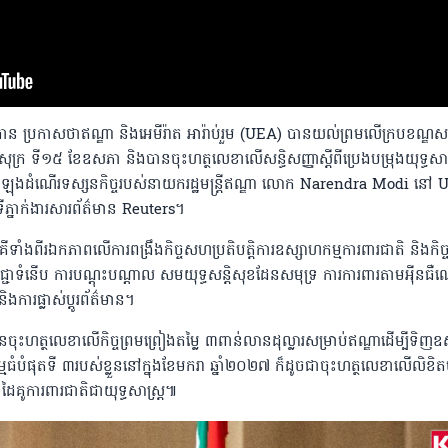
ាន ប្រកាសថាឥណ្ឌា និងអេមីរ៉ាត អារ៉ាប់រួម (UEA) បានយល់ព្រមលើក្របខណ្ឌសម
ុក្រ ទី១៥ ខែឧសភា និងបានចុះហត្ថលេខាលើសន្ធិសញ្ញាស្តីពីប្រេងបម្រុងយុទ្ធសាស្
LNG) អំឡុងដំណើរទស្សនកិច្ចរបស់នាយករដ្ឋមន្ត្រីឥណ្ឌា លោក Narendra Modi នៅ
្នាក់ងារសារព័ត៌មាន Reuters។
គីទាំងពីរឯកភាពលើការពង្រឹងកិច្ចសហប្រតិបត្តិការឧស្សាហកម្មការពារជាតិ និងកិ
្ចេកវិជ្ជាទំនើប ការបណ្តុះបណ្តាល សមយុទ្ធសន្តិសុខដែនសមុទ្រ ការការពារតាមអ៉ីនធ
ងការផ្លាស់ប្តូរព័ត៌មាន។
 បានចុះហត្ថលេខាលើកិច្ចព្រមព្រៀងតម្លៃ ៣ពាន់លានដុល្លារសម្រាប់ឥណ្ឌាដើម្បីទិញឧស
ំបំផុតទី ៣របស់ខ្លួននៅក្នុងខែមករា ឆ្នាំ២០២៧ ក៏ដូចជាចុះហត្ថលេខាលេីលិខិ
ាដៃគូការពារជាតិជាយុទ្ធសាស្ត្រ៕