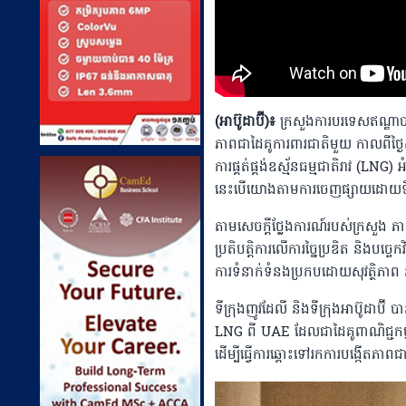
(អាប៊ូដាប៊ី)៖
​ ក្រសួងការបរទេសឥណ្ឌាប
ភាពជាដៃគូការពារជាតិមួយ កាលពីថ្ងៃស
ការផ្គត់ផ្គង់ឧស្ម័នធម្មជាតិរាវ (
នេះបេីយោងតាមការចេញផ្សាយដោយទីភ
តាមសេចក្តីថ្លែងការណ៍របស់ក្រសួង ភា
ប្រតិបត្តិការលើការច្នៃប្រឌិត និងបច
ការទំនាក់ទំនងប្រកបដោយសុវត្ថិភាព និ
ទីក្រុងញូវដែលី និងទីក្រុងអាប៊ូដាប៊ី
LNG ពី UAE ដែលជាដៃគូពាណិជ្ជកម្មធ
ដើម្បីធ្វើការឆ្ពោះទៅរកការបង្កើតភាពជ