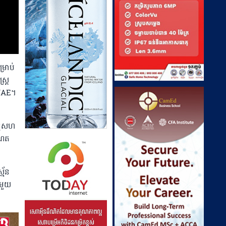
្រាប់
ត្រ
 UAE។
ច្ចសហ
ឺណេត
្ម័ន
តមួយ