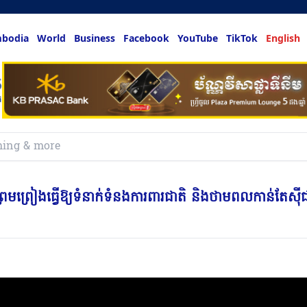
bodia
World
Business
Facebook
YouTube
TikTok
English
ម​ ព្រមព្រៀងធ្វេីឱ្យទំនាក់ទំនងការពារជាតិ និងថាមពលកាន់តែស៉ី