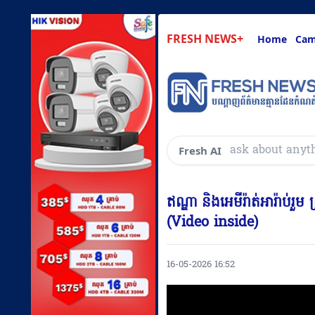
FRESH NEWS+
Home
Cam
សួរអ្វីៗគ
Fresh AI
ឥណ្ឌា និងអេមីរ៉ាត់អារ៉ាប់រួ
(Video inside)
16-05-2026 16:52