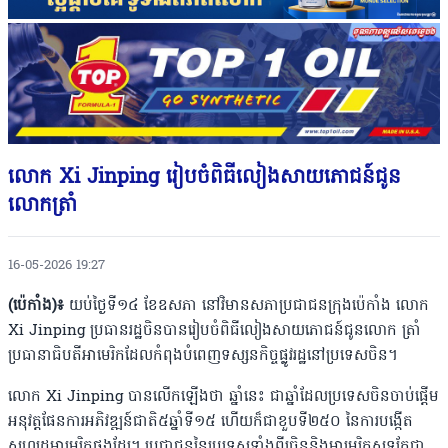
លោក Xi Jinping រៀបចំពិធីលៀងសាយភោជន៍ជូន
លោកត្រាំ
16-05-2026 19:27
(ប៉េកាំង)៖
យប់ថ្ងៃទី១៤ ខែឧសភា នៅវិមានសភាប្រជាជនក្រុងប៉េកាំង លោក
Xi Jinping ប្រធានរដ្ឋចិនបានរៀបចំពិធីលៀងសាយភោជន៍ជូនលោក ត្រាំ
ប្រធានាធិបតីអាមេរិកដែលកំពុងបំពេញទស្សនកិច្ចផ្លូវរដ្ឋនៅប្រទេសចិន។
លោក Xi Jinping បានលើកឡើងថា ឆ្នាំនេះ ជាឆ្នាំដែលប្រទេសចិនចាប់ផ្តើម
អនុវត្តផែនការអភិវឌ្ឍន៍ជាតិ៥ឆ្នាំទី១៥ ហើយក៏ជាខួបទី២៥០ នៃការបង្កើត
សហរដ្ឋអាមេរិកផងដែរ។ ប្រជាជននៃប្រទេសទាំងពីរចិននិងអាមេរិកសុទ្ធតែជា