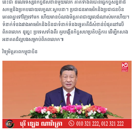
នេះជា ដំណើរទស្សនកិច្ចដ៏សំខាន់មួយលើក ភាគីទាំងពីរបានធ្វើកិច្ចសន្ទនាដ៏
សកម្មនិងប្រកបដោយលក្ខណៈស្ថាបនា។ ប្រជាជនអាមេរិកនិងប្រជាជនចិន
គោរពគ្នាទៅវិញទៅមក ហើយមានចំណងមិត្តភាពជាយូរលង់ណាស់មកហើយ។
ទំនាក់ទំនងរវាងអាមេរិកនិងចិនជាទំនាក់ទំនងទ្វេភាគីដ៏សំខាន់បំផុតនៅលើ
ពិភពលោក ដូច្នេះ ប្រទេសទាំងពីរ គួរបង្កើនកិច្ចសហប្រតិបតិ្តការ ដើម្បីកសាង
អនាគតដ៏ល្អបវរសម្រាប់ពិភពលោក៕
វិទ្យុមិត្តភាពកម្ពុជាចិន​