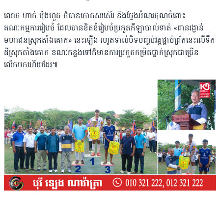
លោក ហាក់ ម៉ុងហួត ក៏បានកោតសរសើរ និងថ្លែងអំណរគុណចំពោះ
គណៈកម្មការរៀបចំ ដែលបានខិតខំរៀបចំប្រកួតកីឡាបាល់ទាត់ «ពានរង្វាន់
មហាជនស្រុកតាំងគោក» នេះឡើង រហូតទាល់បិទបញ្ចប់វគ្គផ្តាច់ព្រ័តនេះលើទឹក
ដីស្រុកតាំងគោក ខណៈកន្លងទៅក៏មានការប្រកួតកម្រិតថ្នាក់ស្រុកជាច្រើន
លើកមកហើយដែរ៕