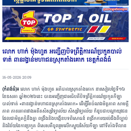
លោក ហាក់ ម៉ុងហួត អញ្ជេីញបិទព្រឹត្តិការណ៍ប្រកួតបាល់
ទាត់ ពានរង្វាន់មហាជនស្រុកតាំងគោក ខេត្តកំពង់ធំ
16-05-2026 20:09
(កំពង់ធំ)៖
លោក ហាក់ ម៉ុងហួត អភិបាលស្រុកតាំងគោក នារសៀលថ្ងៃទី១៦
ខែឧសភា ឆ្នាំ២០២៦នេះ បានអញ្ជេីញជាអធិបតីបិទព្រឹត្តិការណ៍ប្រកួតកីឡា
បាល់ទាត់ «ពានរង្វាន់មហាជនស្រុកតាំងគោក» ដើម្បីរឹតចំណងមិត្តភាព សាមគ្គី
ភាព ភាតរភាពរវាងអតីតសិស្សវិទ្យាល័យ សិស្សវិទ្យាល័យ ក៏ដូចជាបណ្ដាយុវជន
ដែលជាមិត្តភក្តិនឹងគ្នា ពង្រឹងនិងបង្កើនបទពិសោធន៍ ពង្រីកការយល់ដឹងពីច្បាប់
និងវិន័យនៃការប្រកួត ពិសេសគឺចូលរួមលើកស្ទួយវិស័យកីឡា នៅទីតាំងទីលាន