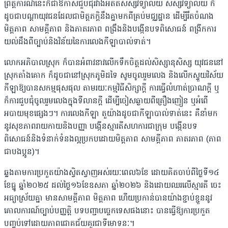
ព្រឹត្តិការណ៍នេះក៏ជាឱកាសជួបជុំរវាងអតីតសិស្សវិទ្យាល័យ សិស្សវិទ្យាល័យ ក៏
ដូចជាបណ្ដាយុវជនដែលជាមិត្តភក្តិនឹងគ្នាមកពីគ្រប់មជ្ឈដ្ឋាន ដើម្បីរឹតចំណង
មិត្តភាព សាមគ្គីភាព និងភាតរភាព ពង្រឹងនិងបង្កើនបទពិសោធន៍ ពង្រីកការ
យល់ដឹងពីច្បាប់និងវិន័យនៃការលេងកីឡាបាល់ទាត់។
លោកអភិបាលស្រុក ក៏បានអំពាវនាវលើកទឹកចិត្តដល់សិស្សានុសិស្ស យុវជននៅ
ស្រុកតាំងគោក ក៏ដូចជានៅស្រុកភូមិដទៃ សូមចូលរួមលេង និងលើកស្ទួយវិស័យ
កីឡាឱ្យបានសកម្មផុសផុល តាមរយៈកម្មវិធីសិក្សាក្ដី ការធ្វើលំហាត់ប្រាណក្ដី ឬ
ក៏ការជួបជុំចូលរួមលេងក្នុងទីលានក្ដី ដើម្បីចៀសឆ្ងាយពីគ្រឿងញៀន ឬអំពើ
អបាយមុខផ្សេងៗ។ ការលេងកីឡា តួយ៉ាងដូចជាកីឡាបាល់ទាត់នេះ គឺនាំមក
នូវសុខភាពរាយកាយនិងបញ្ញា បង្កើនស្មារតីសហការជាក្រុម បង្កើនបទ
ពិសោធន៍និងទំនាក់ទំនងល្អប្រកបដោយមិត្តភាព សាមគ្គីភាព ភាតរភាព (ភាព
ជាបងប្អូន)។
ឆ្លងតាមការប្រកួតយ៉ាងស្វិតស្វាញអស់រយៈពេល៦ខែ ដោយគិតចាប់ពីថ្ងៃទី១៤
ខែធ្នូ ឆ្នាំ២០២៥ ដល់ថ្ងៃ១៦ខែឧសភា ឆ្នាំ២០២៦ និងដោយឈរលើស្មារតី ចេះ
អធ្យាស្រ័យគ្នា មានសាមគ្គីភាព មិត្តភាព ហើយប្រកាន់បានយ៉ាងខ្ជាប់ខ្ជួននូវ
គោលការណ៍ច្បាប់បញ្ញតិ្ត បទបញ្ជាបច្ចេកទេសផងនោះ បានធ្វើឱ្យការប្រកួត
បញ្ចប់ទៅដោយភាពជោគជ័យគួរជាទីមោទនៈ។