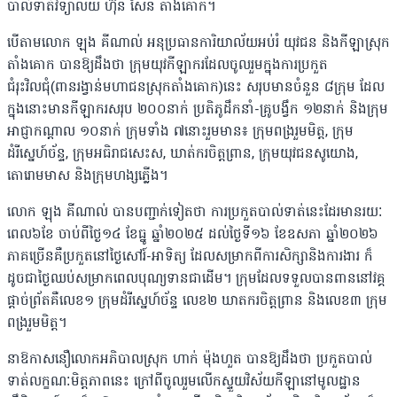
បាល់ទាត់វិទ្យាល័យ ហ៊ុន សែន តាំងគោក។
បេីតាមលោក ឡុង គីណាល់ អនុប្រធានការិយាល័យអប់រំ យុវជន និងកីឡាស្រុក
តាំងគោក បានឱ្យដឹងថា ក្រុមយុវកីឡាករដែលចូលរួមក្នុងការប្រកួត
ជំរុះវិលជុំ(ពានរង្វាន់មហាជនស្រុកតាំងគោក)នេះ សរុបមានចំនួន ៨ក្រុម ដែល
ក្នុងនោះមានកីឡាករសរុប ២០០នាក់ ប្រតិភូដឹកនាំ-គ្រូបង្វឹក ១២នាក់ និងក្រុម
អាជ្ញាកណ្ដាល ១០នាក់ ក្រុមទាំង ៧នោះរួមមាន៖ ក្រុមពង្ររួមមិត្ត, ក្រុម
ដំរីស្នេហ៍ច័ន្ទ, ក្រុមអធិរាជសេះស, ឃាត់ករចិត្តព្រាន, ក្រុមយុវជនសូយោង,
តោរោមមាស និងក្រុមហង្សភ្លើង។
លោក ឡុង គីណាល់ បានបញ្ជាក់ទៀតថា ការប្រកួតបាល់ទាត់នេះដែរមានរយៈ
ពេល៦ខែ ចាប់ពីថ្ងៃ១៤ ខែធ្នូ ឆ្នាំ២០២៥ ដល់ថ្ងៃទី១៦ ខែឧសភា ឆ្នាំ២០២៦
ភាគច្រើនគឺប្រកួតនៅថ្ងៃសៅរ៍-អាទិត្យ ដែលសម្រាកពីការសិក្សានិងការងារ ក៏
ដូចជាថ្ងៃឈប់សម្រាកពេលបុណ្យទានជាដើម។ ក្រុមដែលទទួលបានពាននៅវគ្គ
ផ្តាច់ព្រ័តគឺលេខ១ ក្រុមដំរីស្នេហ៍ច័ន្ទ លេខ២ ឃាតករចិត្តព្រាន និងលេខ៣ ក្រុម
ពង្ររួមមិត្ត។
នាឱកាសនឿលោកអភិបាលស្រុក ហាក់ ម៉ុងហួត បានឱ្យដឹងថា ប្រកួតបាល់
ទាត់លក្ខណៈមិត្តភាពនេះ ក្រៅពីចូលរួមលើកស្ទួយវិស័យកីឡានៅមូលដ្ឋាន