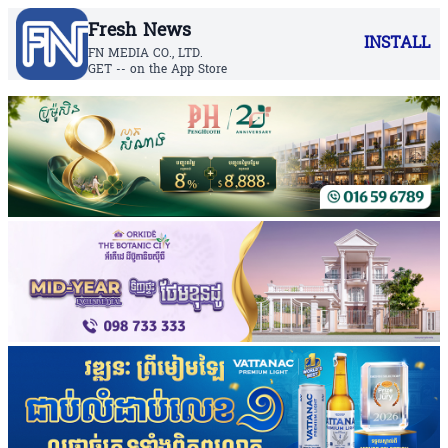
Fresh News
INSTALL
FN MEDIA CO., LTD.
GET -- on the App Store