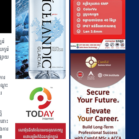
រ៉េ
កូរ៉េ
ផ្សាយ
ការ
្ដុះ
រ
តិ
ំងនោះ
ិងការ
ង៕