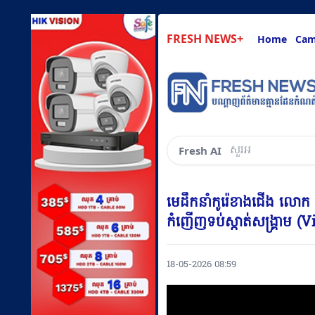
FRESH NEWS+
Home
Cam
សួរអ្វីៗគ្រប់យ៉ាងដែ
Fresh AI
មេដឹកនាំកូរ៉េខាងជើង លោក គ
កំញើញទប់ស្កាត់សង្រ្គាម (
18-05-2026 08:59