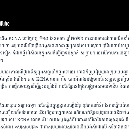
កូរ៉េខាងជើង KCNA នៅថ្ងៃចន្ទ ទី១៨ ខែឧសភា ឆ្នាំ២០២៦ បានរាយការណ៍ថាមេដឹកនាំកូ
ថា គម្រោងដើម្បីពង្រឹងអង្គភាពយោធាជួរមុខនៅតាមបណ្ដោយព្រំដែនជាប់ជាមួយ
ៃទៀត គឺជាគន្លឹះដ៏សំខាន់ក្នុងការកំញើញទប់ស្កាត់ សង្រ្គាម។ នេះបើតាមការចេញ
s។
ែបនេះកាលពីថ្ងៃអាទិត្យចុងសប្ដាហ៍កន្លងទៅនេះ នៅឯកិច្ចប្រជុំមួយជាក្រុមមេបញ្ជា
កូរ៉េខាងជើង។ តាម KCNA លោក គីម បានអំពាវនាវឱ្យមានកែសម្រួលប្រព័ន្ធបណ
ីកការធ្វើសមយុទ្ធដើម្បីឆ្លុះបញ្ចាំងពី ការកែប្រែនៅក្នុងសង្រ្គាមសម័យទំនើប និងកា
ត្រូវបានគ្រោងទុក គួរតែធ្វើបច្ចុប្បន្នភាពឡើងវិញនូវគោលគំនិតនៃការធ្វើប្រតិបត្
 យ៉ាងលឿនរហ័សនៃយោធា និងបរិក្ខារបច្ចេកទេស ហើយដាក់ឱ្យអនុវត្តគោលគំនិតទា
ុទ្ធ។ តាម​ KCNA លោក គីម បានសង្កត់ធ្ងន់ពីមនោគមន៍វិជ្ជានៃភាពស្មោះត្រង់ ន
ពស់បំផុតចំពោះ «សត្រូវចម្បង» ជាពាក្យមួយដែលកូរ៉េខាងជើងចង់សំដៅលើ កូរ៉េខាងត្បូ