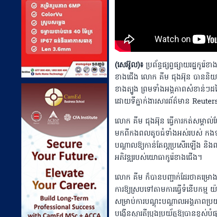
(សេអ៊ូល)៖
ប្រព័ន្ធផ្សព្វផ្សាយរដ្ឋ
ខាងជើង លោក គីម ជុងអ៊ុន បាននិយាយ
ខាងត្បូង ព្រមទាំងអង្គភាពសំខាន់ៗដទ
ដោយទីភ្នាក់ងារសារព័ត៌មាន Reuter
លោក គីម ជុងអ៊ុន ធ្វើការកត់សម្គាល់ប
មកពីកងពលតូចធំទាំងអស់របស់ កងទ័ព
បណ្ដាលឱ្យកាន់តែល្អប្រសើរឡើង និងពង្រ
អភិវឌ្ឍរបស់យោធាកូរ៉េខាងជើង។
លោក គីម ក៏បានបញ្ជាក់ដែរថាគម្រោងដែល
ការឱ្យស្របទៅតាមការធ្វើទំនើបកម្ម
សម្រាប់ការបណ្ដុះបណ្ដាលអង្គភាពប្រយ
បង្កើនស្មារតីប្រុងប្រយ័ត្នឱ្យបានខ្