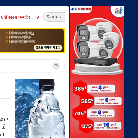
Search...
Chinese (中文)
TV
ឍជនបទ
ឃុំ
ាប់