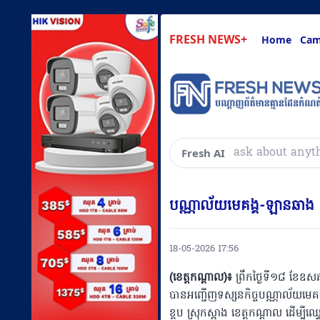
FRESH NEWS+
Home
Cam
សួរអ្វីៗគ្រប់យ៉ាងដែ
Fresh AI
បណ្ណាល័យមេគង្គ-ឡានឆាង ទ
18-05-2026 17:56
(ខេត្តកណ្តាល)៖
ព្រឹកថ្ងៃទី១៨ ខែឧស
បានអញ្ជើញទស្សនកិច្ចបណ្ណាល័យមេគង
ខ្ពប ស្រុកស្អាង ខេត្តកណ្តាល ដើម្ប