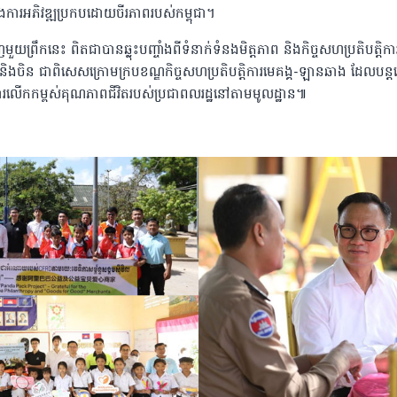
ារអភិវឌ្ឍប្រកបដោយចីរភាពរបស់កម្ពុជា។
ួយព្រឹកនេះ ពិតជាបានឆ្លុះបញ្ចាំងពីទំនាក់ទំនងមិត្តភាព និងកិច្ចសហប្រតិបត្តិកា
ជានិងចិន ជាពិសេសក្រោមក្របខណ្ឌកិច្ចសហប្រតិបត្តិការមេគង្គ-ឡានឆាង ដែលបន្តផ
ិងការលើកកម្ពស់គុណភាពជីវិតរបស់ប្រជាពលរដ្ឋនៅតាមមូលដ្ឋាន៕