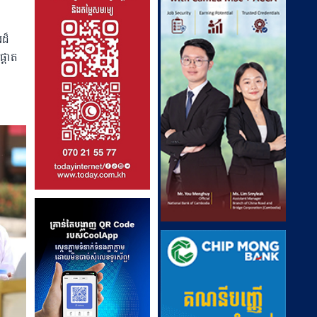
រដ៏
្តោត