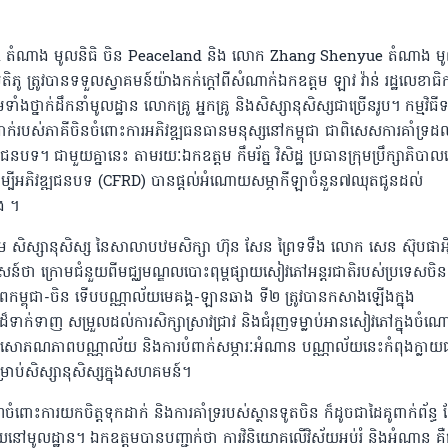
 តំណាង មូលនិធិ ចិន Peaceland និង លោក Zhang Shenyue តំណាង មូ
តិភូ ត្រូវបានទទួលស្វាគមន៍យ៉ាងកក់ក្តៅពីសំណាក់ឯកឧត្តម ឡាវ វ៉ាន់ រដ្ឋលេខាធិ
ងថ្នាក់ដឹកនាំមូលដ្ឋាន លោកគ្រូ អ្នកគ្រូ និងសិស្សានុសិស្សជាច្រើនរូប។ កម្មវិធី
កដាក់របស់ភាគីចិនចំពោះការអភិវឌ្ឍធនធានមនុស្សនៅកម្ពុជា ជាពិសេសការគាំទ្រដល
បទ។ ជាមួយគ្នានេះ តាមរយៈឯកឧត្តម​ កឹមរ័ត្ន​ វិសិដ្ឋ​ ប្រធានក្រុមប្រឹក្សាភិបាលវ
ចិនដើម្បីអភិវឌ្ឍជនបទ​ (CFRD) បានផ្តល់អំណោយសម្ភាកីឡាចំនួន៧ឈុតជូនដល់
ង ។
រួម សិស្សានុសិស្ស នៃសាលាបឋមសិក្សា ហ៊ុន សែន ព្រៃទទឹង លោក សេន ស៊ុបផាអ៉
ន៍ថា ក្រោមជំនួយពីមជ្ឈមណ្ឌលបោះពុម្ពផ្សាយសៀវភៅអន្តរជាតិរបស់ប្រទេសចិន
ពកម្ពុជា-ចិន ទេីបបណ្ណាល័យមេគង្គ-ឡានឆាង ទី២ ត្រូវបានកសាងឡេីងក្នុង
ក់ទាញ សម្រួលដល់ការសិក្សាស្រាវជ្រាវ និងជំរុញទម្លាប់អានសៀវភៅក្នុងចំណ
អសោភណភាពបណ្ណាល័យ និងការបំពាក់សម្ភារៈអំណាន បណ្ណាល័យនេះកំពុងក្លាយ
្រាប់សិស្សានុសិស្សក្នុងសហគមន៍។
ចំពោះការយកចិត្តទុកដាក់ និងការគាំទ្ររបស់ស្ថានទូតចិន ក៏ដូចជាដៃគូពាក់ព័ន្ធ
័យនៅមូលដ្ឋាន។ ឯកឧត្តមបានបញ្ជាក់ថា ការវិនិយោគលើវិស័យអប់រំ និងអំណាន គឺ