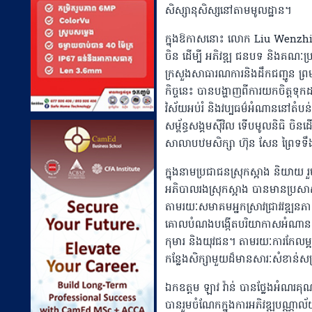
សិស្សានុសិស្សនៅតាមមូលដ្ឋាន។
ក្នុងឱកាសនោះ លោក Liu Wenzhi
ចិន ដើម្បី អភិវឌ្ឍ ជនបទ និងគណៈប្រ
ក្រសួងសាធារណការនិងដឹកជញ្ជូន ព្រមទាំ
កិច្ចនេះ បានបង្ហាញពីការយកចិត្តទុ
វិស័យអប់រំ និងវប្បធម៌អំណាននៅតំបន់ជន
សម្ព័ន្ធសង្គមស៊ីវិល ទេីបមូលនិធិ 
សាលាបឋមសិក្សា ហ៊ុន សែន ព្រៃទទឹ
ក្នុងនាមប្រជាជនស្រុកស្អាង និយាយ 
អភិបាលរងស្រុកស្អាង បានមានប្រសាស
តាមរយៈសមាគមអ្នកស្រាវជ្រាវវឌ្ឍនភា
គោលបំណងបង្កើតបរិយាកាសអំណានដ៏ទា
កុមារ និងយុវជន។ តាមរយៈការកែលម្
កន្លែងសិក្សាមួយដ៏មានសារៈសំខាន់សម
ឯកឧត្តម ឡាវ វ៉ាន់ បានថ្លែងអំណរគុណ
បានរួមចំណែកក្នុងការអភិវឌ្ឍបណ្ណាល