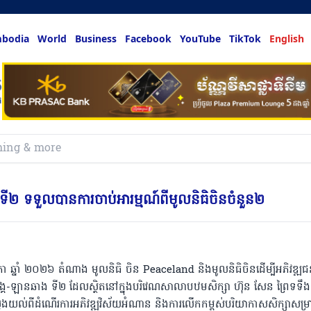
bodia
World
Business
Facebook
YouTube
TikTok
English
លអ្នកចង់ដឹង
ី២ ទទួលបានការចាប់អារម្មណ៍ពីមូលនិធិចិនចំនួន២
ភា ឆ្នាំ ២០២៦ តំណាង មូលនិធិ ចិន Peaceland និងមូលនិធិចិនដេីម្បីអភិវឌ្
្គ-ឡានឆាង ទី២ ដែលស្ថិតនៅក្នុងបរិវេណសាលាបឋមសិក្សា ហ៊ុន សែន ព្រៃទទឹង 
ីឈ្វេងយល់ពីដំណើរការអភិវឌ្ឍវិស័យអំណាន និងការលើកកម្ពស់បរិយាកាសសិក្សាសម្រ