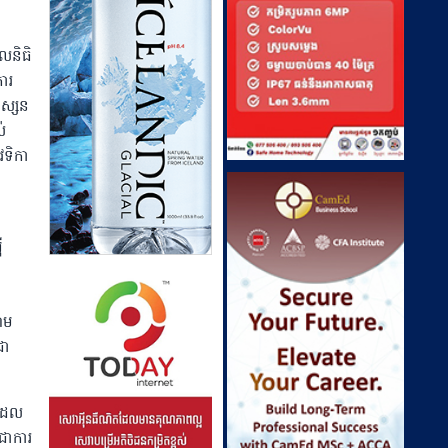
លនិធិ
ការ
ទស្សន
់
េទិកា
ី
ោម
ជា
 ដែល
ជាការ