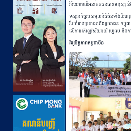
វិនិយោគលើអនាគតធនធានមនុស្ស និងក
ទស្សនកិច្ចរបស់មូលនិធិចិនទាំងពីរពេញម
រឹងមាំរវាងប្រជាជននិងប្រជាជន កម្ពុ
លើការអភិវឌ្ឍវិស័យអប់រំ វប្បធម៌ ន
វិទ្យុមិត្តភាពកម្ពុជាចិន