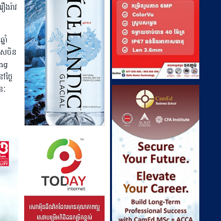
ឿងរ៉ាវ
នាំ
សចិន​
g ​
ថ្ងៃ
នៈ