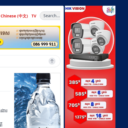
Search...
Chinese (中文)
TV
ារងារ
ពី