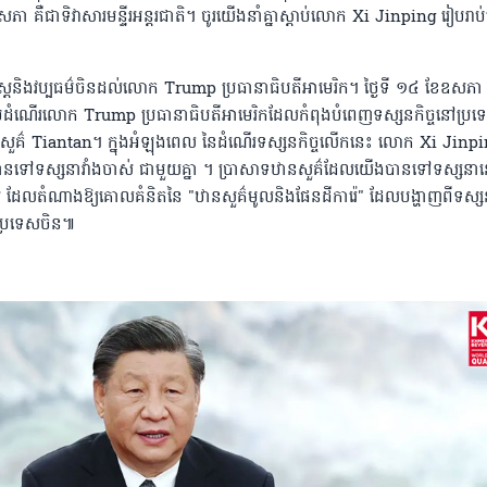
 ខែឧសភា គឺជាទិវាសារមន្ទីរអន្តរជាតិ។ ចូរយើងនាំគ្នាស្តាប់លោក​ Xi Jinping រៀបរាប់រ
ត្រ​និងវប្បធម៌ចិនដល់លោក Trump ប្រធានាធិបតីអាមេរិក។ ថ្ងៃទី ១៤ ខែឧសភា ឆ្
ើរលោក Trump​ ប្រធានាធិបតី​អាមេរិកដែល​កំពុងបំពេញទស្សនកិច្ចនៅប្រទេ
ានសួគ៌ Tiantan។ ក្នុងអំឡុងពេល នៃដំណើរទស្សនកិច្ចលើកនេះ លោក Xi Jinpin
ទៅទស្សនាវាំងចាស់ ជាមួយគ្នា​ ។​ ប្រាសាទឋានសួគ៌​ដែលយើងបានទៅទស្សនានៅ
ស់ ដែលតំណាងឱ្យគោលគំនិតនៃ "ឋានសួគ៌មូល​និងផែនដីការ៉េ" ដែល​បង្ហាញពីទស្ស
់ប្រទេសចិន៕