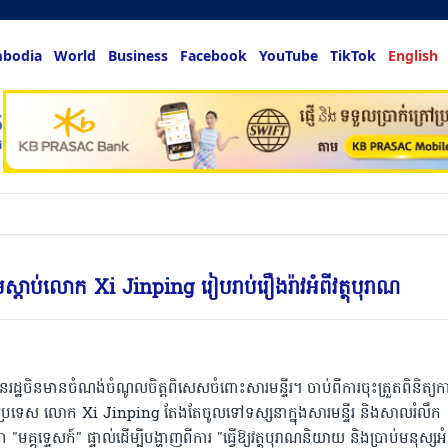
bodia
World
Business
Facebook
YouTube
TikTok
English
hing & m
ូមស្តាប់លោក Xi Jinping រៀបរាប់រឿងរ៉ាវអំពីវត្ថុបុរាណ
ឋចិន​មាន​ចំណង់ចំណូលចិត្ត​ពិសេស​ចំពោះ​សារមន្ទីរ។ ចាប់ពីការចុះត្រួតពិនិត្យក
្រៅប្រទេស លោក​ Xi Jinping តែងតែចូលទៅទស្សនាក្នុងសារមន្ទីរ ​និងសាលរំលឹក
ា "មគ្គុទ្ទេសក៍" ផ្ទាល់ដើម្បីបង្ហាញពីការ "ធ្វើឱ្យវត្ថុបុរាណនិយាយ ​និងប្រាប់មនុស្សអំ