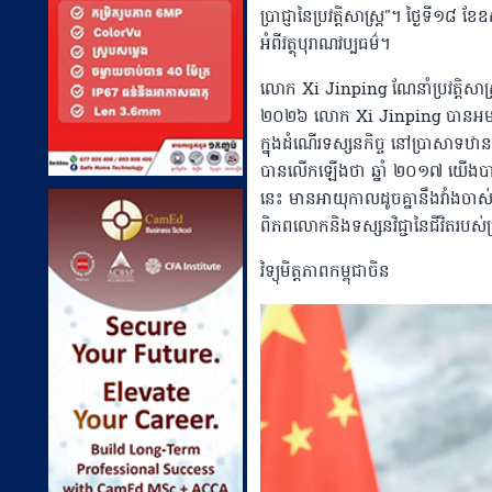
ប្រាជ្ញានៃប្រវត្តិសាស្ត្រ"។ ថ្ងៃទី១៨
អំពីវត្ថុបុរាណវប្បធម៌។
លោក​ Xi Jinping ណែនាំប្រវត្តិសាស្
២០២៦ លោក Xi Jinping ​បានអមដំណ
ក្នុងដំណើរទស្សនកិច្ច នៅប្រាសាទឋ
បានលើកឡើងថា ​ឆ្នាំ ២០១៧ យើងបាន
នេះ មានអាយុកាល​ដូចគ្នានឹងវាំងចា
ពិភពលោក​និងទស្សនវិជ្ជានៃជីវិតរបស
វិទ្យុមិត្តភាពកម្ពុជាចិន