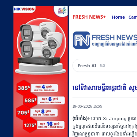
FRESH NEWS+
Home
Cam
ask about anyt
Fresh AI
នៅទិវាសារមន្ទីរអន្តរជាតិ ស
19-05-2026 16:55
(ប៉េកាំង)៖
លោក​ Xi Jinping ប្រធានរដ្
ក្នុងស្រុក​ដល់ដំណើរទស្សនកិច្ចនៅក
វិញ្ញាណក្ខន្ធនានា ​ពេលខ្លះថែមទាំងធ្វើជ