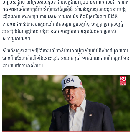
បញ្ចប់សង្រ្គាម នៅគ្រប់សមរភូមិទាំងអស់ក្នុងនោះរួមមានទាំងនៅលីបង់ ការដក
កងទ័ពអាមេរិកចេញពីតំបន់ស្ថិតនៅក្បែរអ៉ីរ៉ង់ សំណងជួសជុលការខូចខាតបង្ក
ឡើងដោយ ការវាយប្រហាររបស់សហរដ្ឋអាមេរិក និងអ៉ីស្រាអែល។ អ៉ីរ៉ង់ក៏
ទាមទារផងដែរឱ្យសហរដ្ឋអាមេរិកដកទណ្ឌកម្មសេដ្ឋកិច្ច បញ្ចេញទ្រព្យសម្បត្តិ
របស់អ៉ីរ៉ង់ដែលត្រូវបាន បង្កក និងបិទបញ្ចប់ការបិទខ្ទប់ដែនសមុទ្ររបស់
សហរដ្ឋអាមេរិក។
សំណើសន្តិភាពរបស់អ៉ីរ៉ង់ខាងលើហាក់មិនមានអ្វីផ្លាស់ប្ដូរធំដុំពីសំណើមុនៗនោះ
ទេ ហើយដែលសំណើទាំងនោះត្រូវបានលោក ត្រាំ ទាត់ចោលកាលពីសប្ដាហ៍មុន
ដោយហៅវាថាជាសំរាម៕