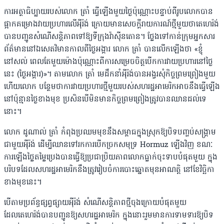
ការអត្ថាធិប្បាយរបស់លោក ត្រាំ ធ្វើឡើងមួយថ្ងៃប៉ុណ្ណោះបន្ទាប់ពីរូបលោកបាន
ផ្អាកគម្រោងវាយប្រហារលើអ៉ីរ៉ង់ ក្រោយមានសេចក្ដីរាយការណ៍ថ្មីមួយថាតេហេរ៉ង់
បានបញ្ជូនសំណើសន្តិភាពទៅឱ្យទីក្រុងវ៉ាស៊ីនតោន។ ថ្លែងទៅកាន់ក្រុមអ្នកសារ
ព័ត៌មាននៅឯសេតវិមានកាលពីថ្ងៃអង្គារ លោក ត្រាំ បានលើកឡើងថា «ខ្ញុំ
នៅសល់ ពេលតែមួយម៉ោងប៉ុណ្ណោះពីការសម្រេចចិត្តបើកការវាយប្រហារនៅថ្ងៃ
នេះ (ថ្ងៃអង្គារ)»។ តាមលោក ត្រាំ មេដឹកនាំអ៉ីរ៉ង់បានអង្វរសុំកិច្ចព្រមព្រៀងមួយ
ហើយលោក បន្ថែមថាការវាយប្រហារថ្មីមួយរបស់សហរដ្ឋអាមេរិកអាចនឹងធ្វើឡើង
នៅប៉ុន្មានថ្ងៃខាងមុខ ប្រសិនបើមិនមានកិច្ចព្រមព្រៀងត្រូវបានឈានដល់ទេ
នោះ។
លោក ដូណាល់ ត្រាំ កំពុងប្រឈមមុខនឹងសម្ពាធក្នុងស្រុកឱ្យបិទបញ្ចប់សង្រ្គាម
ជាមួយអ៉ីរ៉ង់ ដើម្បីឈានទៅរកការបើកច្រកសមុទ្រ Hormuz ឡើងវិញ ខណៈ
ការឡើងថ្លៃតម្លៃប្រេងបានធ្វើឱ្យប្រជាប្រិយភាពលោកធ្លាក់ចុះទាបបំផុតមួយ ក្នុង
បរិបទដែលសហរដ្ឋអាមេរិកនឹងត្រូវរៀបចំការបោះឆ្នោតមុនអាណត្តិ នៅខែវិច្ឆិកា
ខាងមុខនេះ។
បើតាមប្រព័ន្ធផ្សព្វផ្សាយអ៉ីរ៉ង់ សំណើសន្តិភាពថ្មីចុងក្រោយបំផុតមួយ
ដែលតេហេរ៉ង់បានបញ្ជូនឱ្យសហរដ្ឋអាមេរិក ក្នុងនោះរួមមានការទាមទារឱ្យបិទ