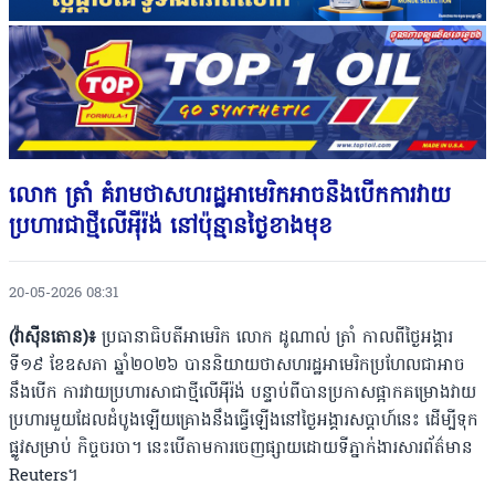
លោក ត្រាំ គំរាមថាសហរដ្ឋអាមេរិកអាចនឹងបើកការវាយ
ប្រហារជាថ្មីលើអ៉ីរ៉ង់ នៅប៉ុន្មានថ្ងៃខាងមុខ
20-05-2026 08:31
(វ៉ាស៊ីនតោន)៖
ប្រធានាធិបតីអាមេរិក លោក ដូណាល់ ត្រាំ កាលពីថ្ងៃអង្គារ
ទី១៩ ខែឧសភា ឆ្នាំ២០២៦ បាននិយាយថាសហរដ្ឋអាមេរិកប្រហែលជាអាច
នឹងបើក ការវាយប្រហារសាជាថ្មីលើអ៉ីរ៉ង់ បន្ទាប់ពីបានប្រកាសផ្អាកគម្រោងវាយ
ប្រហារមួយដែលដំបូងឡើយគ្រោងនឹងធ្វើឡើងនៅថ្ងៃអង្គារសប្ដាហ៍នេះ ដើម្បីទុក
ផ្លូវសម្រាប់ កិច្ចចរចា។ នេះបើតាមការចេញផ្សាយដោយទីភ្នាក់ងារសារព័ត៌មាន
Reuters។