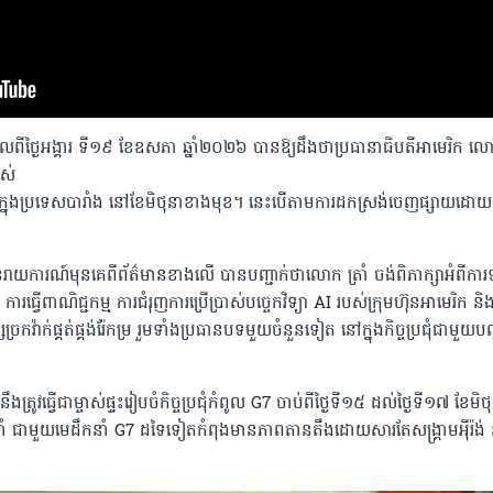
់ កាលពីថ្ងៃអង្គារ ទី១៩ ខែឧសភា ឆ្នាំ២០២៦ បានឱ្យដឹងថាប្រធានាធិបតីអាមេរិក ល
បស់
ៅក្នុងប្រទេសបារាំង នៅខែមិថុនាខាងមុខ។ នេះបើតាមការដកស្រង់ចេញផ្សាយដោយ
ាយការណ៍មុនគេពីព័ត៌មានខាងលើ បានបញ្ជាក់ថាលោក ត្រាំ ចង់ពិភាក្សាអំពីកា
រធ្វើពាណិជ្ជកម្ម ការជំរុញការប្រើប្រាស់បច្ចេកវិទ្យា AI របស់ក្រុមហ៊ុនអាមេរិក និ
ច្រកវ៉ាក់ផ្គត់ផ្គង់រ៉ែកម្រ រួមទាំងប្រធានបទមួយចំនួនទៀត នៅក្នុងកិច្ចប្រជុំជាមួយប
ឹងត្រូវធ្វើជាម្ចាស់ផ្ទះរៀបចំកិច្ចប្រជុំកំពូល​ G7 ចាប់ពីថ្ងៃទី១៥ ដល់ថ្ងៃទី១៧ ខែមិថ
រាំ ជាមួយមេដឹកនាំ G7 ដទៃទៀតកំពុងមានភាពតានតឹងដោយសារតែសង្រ្គាមអ៉ីរ៉ង់ 