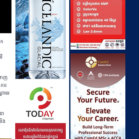
ោក
ទី
រទាញ
ងការ
ណ្ដាមេ
ុនា
និង