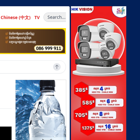
Search...
Chinese (中文)
TV