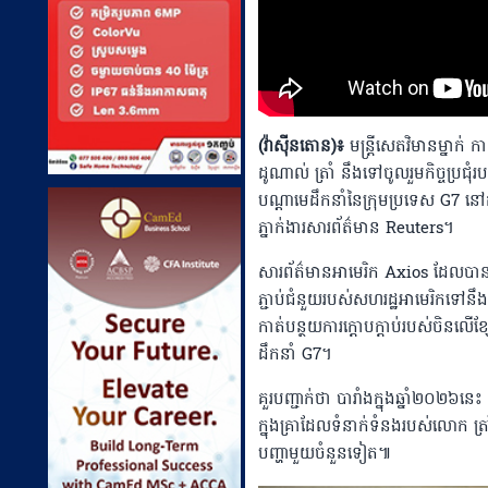
(វ៉ាស៊ីនតោន)៖
មន្ត្រីសេតវិមានម្នាក
ដូណាល់ ត្រាំ នឹងទៅចូលរួមកិច្ចប្រជុំរ
បណ្ដាមេដឹកនាំនៃក្រុមប្រទេស G7 ន
ភ្នាក់ងារសារព័ត៌មាន​ Reuters។
សារព័ត៌មានអាមេរិក Axios ដែលបានរ
ភ្ជាប់ជំនួយរបស់សហរដ្ឋអាមេរិកទៅនឹង កា
កាត់បន្ថយការក្ដោបក្ដាប់របស់ចិនលើខ្សែ
ដឹកនាំ G7។
គួរបញ្ជាក់ថា បារាំងក្នុងឆ្នាំ២០២៦នេះ ន
ក្នុងគ្រាដែលទំនាក់ទំនងរបស់លោក ត្
បញ្ហាមួយចំនួនទៀត៕