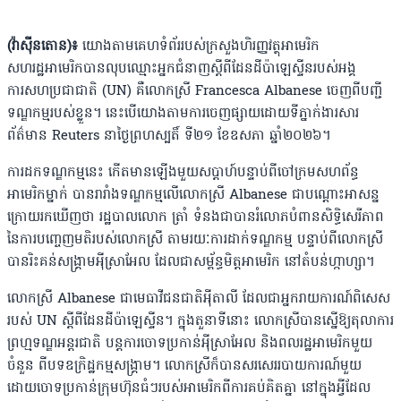
(វ៉ាស៉ីនតោន)៖
យោងតាមគេហទំព័ររបស់ក្រសួងហិរញ្ញវត្ថុអាមេរិក
សហរដ្ឋអាមេរិកបានលុបឈ្មោះអ្នកជំនាញស្តីពីដែនដីប៉ាឡេស្ទីនរបស់អង្គ
ការសហប្រជាជាតិ (UN) គឺលោកស្រី Francesca Albanese ចេញពីបញ្ជី
ទណ្ឌកម្មរបស់ខ្លួន។ នេះបើយោងតាមការចេញផ្សាយដោយទីភ្នាក់ងារសារ
ព័ត៌មាន Reuters នាថ្ងៃព្រហស្បតិ៍ ទី២១ ខែឧសភា ឆ្នាំ២០២៦។
ការដកទណ្ឌកម្មនេះ កើតមានឡើងមួយសប្តាហ៍បន្ទាប់ពីចៅក្រមសហព័ន្ធ
អាមេរិកម្នាក់ បានរារាំងទណ្ឌកម្មលើលោកស្រី Albanese ជាបណ្តោះអាសន្ន
ក្រោយរកឃើញថា រដ្ឋបាលលោក ត្រាំ ទំនងជាបានរំលោភបំពានសិទ្ធិសេរីភាព
នៃការបញ្ចេញមតិរបស់លោកស្រី តាមរយៈការដាក់ទណ្ឌកម្ម បន្ទាប់ពីលោកស្រី
បានរិះគន់សង្គ្រាមអ៉ីស្រាអែល ដែលជាសម្ព័ន្ធមិត្តអាមេរិក នៅតំបន់ហ្កាហ្សា។
លោកស្រី Albanese ជាមេធាវីជនជាតិអ៉ីតាលី ដែលជាអ្នករាយការណ៍ពិសេស
របស់ UN ស្តីពីដែនដីប៉ាឡេស្ទីន។ ក្នុងតួនាទីនោះ លោកស្រីបានស្នើឱ្យតុលាការ
ព្រហ្មទណ្ឌអន្តរជាតិ បន្តការចោទប្រកាន់អ៉ីស្រាអែល និងពលរដ្ឋអាមេរិកមួយ
ចំនួន ពីបទឧក្រិដ្ឋកម្មសង្គ្រាម។ លោកស្រីក៏បានសរសេររបាយការណ៍មួយ
ដោយចោទប្រកាន់ក្រុមហ៊ុនធំៗរបស់អាមេរិកពីការគប់គិតគ្នា នៅក្នុងអ្វីដែល