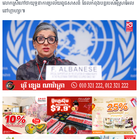
លោកស្រីហៅថាយុទ្ធនាការប្រល័យពូជសាសន៍ ដែលកំពុងបន្តរបស់អ៉ីស្រាអែល
នៅហ្កាហ្សា៕