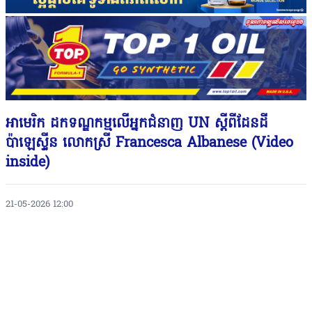
អាមេរិក ដកទណ្ឌកម្មលើអ្នកជំនាញ UN ស្តីពីដែនដី
ប៉ាឡេស្ទីន លោកស្រី Francesca Albanese (Video
inside)
21-05-2026 12:00