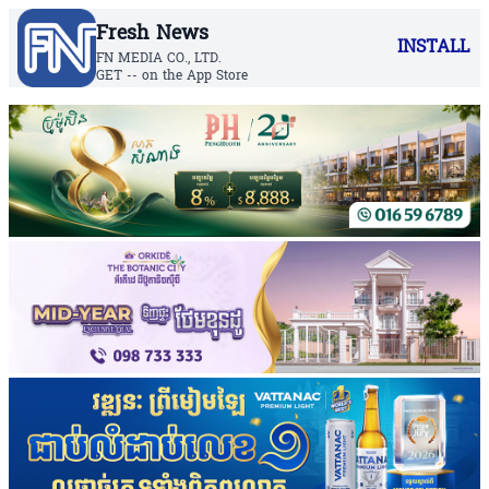
Fresh News
INSTALL
FN MEDIA CO., LTD.
GET -- on the App Store