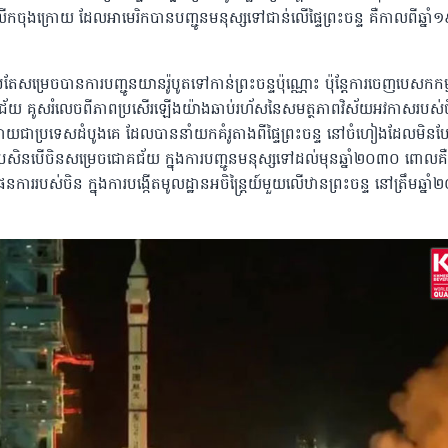
ចុងក្រោយ ដែលអាមេរិកបានបញ្ជូនមនុស្សទៅជាន់លើផ្ទៃព្រះចន្ទ គឺកាលពីឆ្នា
តែសម្រេចបានការបញ្ជូនយានរ៉ូបូតទៅកាន់ព្រះចន្ទប៉ុណ្ណោះ ប៉ុន្តែការចេញបេសកកម្
័យ គូសរំលេចពីភាពប្រសើរឡើងយ៉ាងឆាប់រហ័សនៃសមត្ថភាពវិស័យអវកាសរបស់
្លាយជាប្រទេសដំបូងគេ ដែលបាននាំយកគំរូតាងពីផ្ទៃព្រះចន្ទ នៅចំហៀងដែលមិនបែ
។ ប្រសិនបើចិនសម្រេចជោគជ័យ ក្នុងការបញ្ជូនមនុស្សទៅដល់មុនឆ្នាំ២០៣០ ពោល
ាររបស់ចិន ក្នុងការបង្កើតមូលដ្ឋានអចិន្រ្តៃយ៍មួយលើឋានព្រះចន្ទ នៅត្រឹមឆ្នា