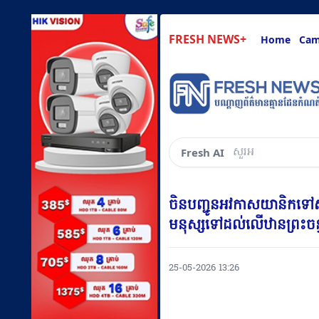
FRESH NEWS+
Home
Cam
សួរអ្វីៗគ្រប់យ៉ាងដែ
Fresh AI
ចិនបញ្ជូនអវកាសយានិកទៅស្ន
មនុស្សទៅដល់លើឋានព្រះចន្
25-05-2026 13:26