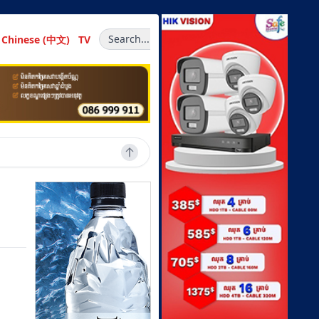
Search...
Chinese (中文)
TV