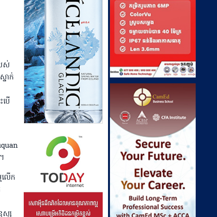
បស់
្នាក់
េះបើ
iuquan
ំ។
្មលើក
់
ុស្ស