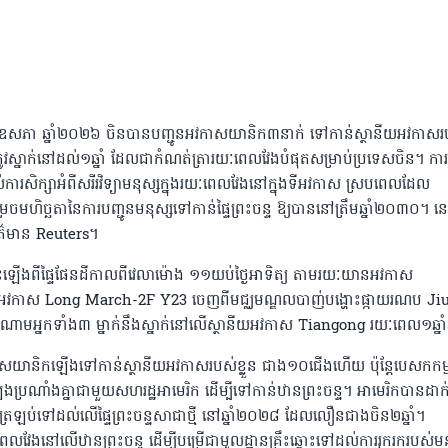
៤ ខែឧសភា ឆ្នាំ២០២៦ ចិនបានបញ្ជូនអវកាសយានិក៣នាក់ ទៅកាន់ស្ថានីយអវកាសរ
្រូវស្នាក់នៅដល់១ឆ្នាំ ដែលជាកំណត់ត្រារយៈពេលវែងបំផុតសម្រាប់ប្រទេសចិន។ ការស
រសិក្សាអំពីសរីរវិទ្យាមនុស្សក្នុងរយៈពេលវែង​នៅក្នុងទីអវកាស ស្របពេលដែល
រេចមហិច្ឆតានៃការបញ្ជូនមនុស្សទៅកាន់ផ្ទៃព្រះចន្ទ ឱ្យបាននៅត្រឹមឆ្នាំ២០៣០។ ន
័ត៌មាន Reuters។
ើងពីផ្ទៃផែនដីកាលពីវេលាម៉ោង ១១យប់ថ្ងៃអាទិត្យ តាមរយៈយានអវកាស
កែតអវកាស Long March-2F Y23 ចេញពីមជ្ឈមណ្ឌលបាញ់បង្ហោះផ្កាយរណប J
ណោមអ្នកទាំង៣ ម្នាក់នឹងស្នាក់នៅលើស្ថានីយអវកាស Tiangong រយៈពេល១ឆ្នា
កាសយានិកឡើងទៅកាន់ស្ថានីយអវកាសរបស់ខ្លួន ជាង១០ជើងហើយ ប៉ុន្តែបេសកកម
ឡងប្រណាំងគ្នាជាមួយសហរដ្ឋអាមេរិក ដើម្បីទៅកាន់ឋានព្រះចន្ទ។ អាមេរិកបានដាក
រឡប់ទៅដល់លើផ្ទៃព្រះចន្ទសាជាថ្មី នៅឆ្នាំ២០២៨ ដែលលឿនជាងចិន២ឆ្នាំ។
ពេលវែងនៅលើឋានព្រះចន្ទ ដើម្បីបម្រើជាមូលដ្ឋានគ្រឹះឆ្ពោះទៅដល់ការរុករករបស់មន