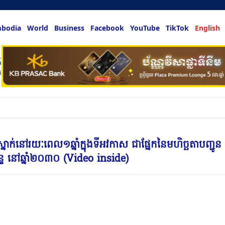
bodia
World
Business
Facebook
YouTube
TikTok
English
លអ្នកចង់ដឹង
ាក់នៅរយៈពេល១ឆ្នាំក្នុងទីអវកាស ជាផ្នែកនៃមហិច្ឆតាបញ្ជូន
ទ នៅឆ្នាំ២០៣០ (Video inside)