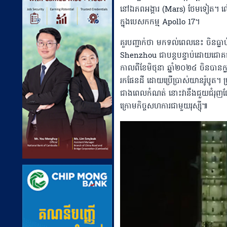
នៅឯភពអង្គារ (Mars) ថែមទៀត។ លើក
ក្នុងបេសកកម្ម ​Apollo 17។
គួរបញ្ជាក់ថា មកទល់ពេលនេះ ចិនធ្លាប់
Shenzhou ជាបន្តបន្ទាប់ដោយជោគជ
កាលពីខែមិថុនា ឆ្នាំ២០២៤ ចិនបានក
រក​ផែនដី ដោយប្រើប្រាស់យានរ៉ូបូត
ជាង​ពេលកំណត់ នោះវានឹងជួយជំរុញផែនក
ក្រោមកិច្ចសហការជាមួយរុស្ស៉ី៕