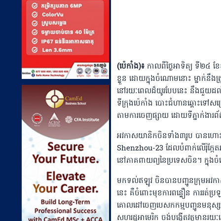
(ប៉េកាំង)៖
កាលពីថ្ងៃអាទិត្យ​​ ទី២
ខ្លួន ដោយក្នុងចំណោមនោះ ម្នាក់នឹងត
នៅ​រយៈពេលដ៏យូរបែបនេះ នឹងជួយដល់កា
ទីក្រុងប៉េកាំង បោះជំហានឆ្ពោះទៅសម្
តាមការចេញផ្សាយ ដោយទីភ្នាក់ងារព
អវកាសយានិកចិនទាំង៣រូប បានហោះឡ
Shenzhou-23 ដែលបំពាក់លើរ៉ុក្
នៅភាគពាយព្យនៃប្រទេសចិន។ ក្នុងចំ
មកទល់ឥឡូវ ចិនបានបញ្ជូនក្រុមអវ
នេះ គឺចំពោះមុខការពន្លឿន ការរត់ប្រ
គោលដៅ​ចេញបេសកកម្មបញ្ជូនមនុស្សត្
សហរដ្ឋអាមេរិក ចង់បង្កើតវត្តមានរយៈ