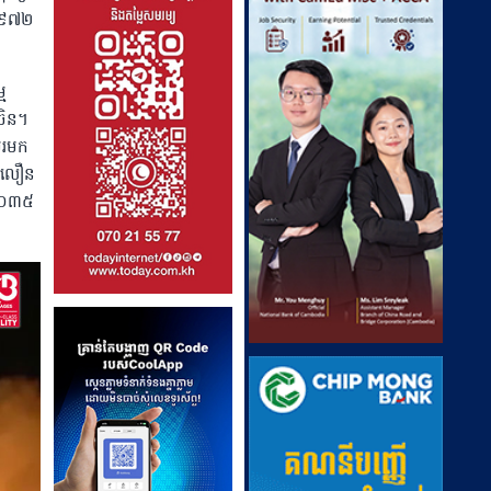
ំ១៩៧២
ម
ចិន។
រមក​
គឺលឿន
ំ២០៣៥