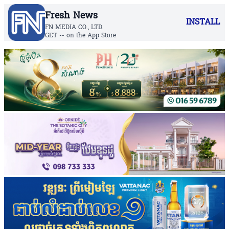
Fresh News
INSTALL
FN MEDIA CO., LTD.
GET -- on the App Store