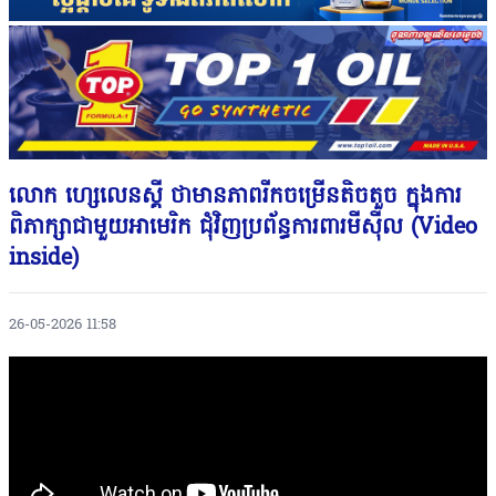
លោក ហ្សេលេនស្គី ថាមានភាពរីកចម្រើនតិចតួច ក្នុងការ
ពិភាក្សាជាមួយអាមេរិក ជុំវិញប្រព័ន្ធការពារមីស៉ីល (Video
inside)
26-05-2026 11:58