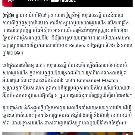
(កៀវ)៖
ប្រធានាធិបតីអ៊ុយក្រែន លោក វ៉ូឡូឌីមៀ ហ្សេលេនស្គី បាននិយាយ
កាលពីថ្ងៃចន្ទសប្តាហ៍នេះថា ការពិភាក្សាជាមួយសហរដ្ឋអាមេរិក លើការពង្រីក
ការផលិតប្រព័ន្ធប្រឆាំងមីស៉ីល មានភាពរីកចម្រើនតិចតួចប៉ុណ្ណោះ ហើយអ៊ុយ
ក្រែនកំពុងធ្វើការជាមួយអឺរ៉ុប ដើម្បីដោះស្រាយបញ្ហានេះ។ នេះបើយោងតាមការ
ចេញផ្សាយដោយទីភ្នាក់ងារសារព័ត៌មាន Reuters នាថ្ងៃអង្គារ ទី២៦ ខែឧសភា
ឆ្នាំ២០២៦។
នៅក្នុងសារជាវីដេអូ លោក ហ្សេលេនស្គី ក៏បានលើកឡើងពីសារៈសំខាន់របស់
សហរដ្ឋអាមេរិក ក្នុងការបន្តជួយអ៊ុយក្រែនផងដែរ។ ក្រៅពីនេះលោកបានថ្លែង
អំណរគុណចំពោះប្រធានាធិបតីបារាំង លោក Emmanuel Macron
សម្រាប់តួនាទីរបស់លោក ក្នុងការអភិវឌ្ឍប្រព័ន្ធការពារមីស៉ីល ហើយនិយាយថា
អឺរ៉ុបពិតជាបានជួយដល់អ៊ុយក្រែន ក្នុងការផ្តល់ជំនួយហិរញ្ញវត្ថុដើម្បីផលិតអាវុធ។
គួរបញ្ជាក់ថា គំនិតផ្តួចផ្តើមផ្នែកការទូត ដែលដឹកនាំដោយសហរដ្ឋអាមេរិក ដើម្បី
ឆ្ពោះទៅរកដំណោះស្រាយនៃសង្គ្រាមជាង ៤ឆ្នាំរវាងរុស្ស៉ី និងអ៊ុយក្រែន បានជាប់
គាំង ដោយផ្តោតអាមេរិក ងាកទៅផ្តោតលើសង្គ្រាមជាមួយអ៉ីរ៉ង់កាន់តែខ្លាំង៕